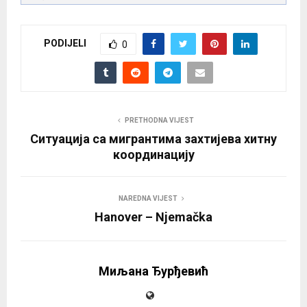
PODIJELI
0
PRETHODNA VIJEST
Ситуација са мигрантима захтијева хитну
координацију
NAREDNA VIJEST
Hanover – Njemačka
Миљана Ђурђевић