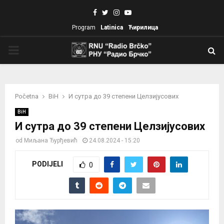
Facebook
Twitter
Instagram
Youtube
Program
Latinica
Ћирилица
PRIMARY
MENU
Početna
BiH
И сутра до 39 степени Целзијусових
BiH
И сутра до 39 степени Целзијусових
od
Миљана Ђурђевић
24.08.2024 - 15:20
PODIJELI
0