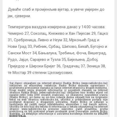
Дуваће слаб и промјенљив вјетар, а увече умјерен до
јак, сјеверни.
Температура ваздуха измјерена данас у 14.00 часова:
Чемерно 27, Соколац, Кнежево и Хан Пијесак 29, Гацко
31, Сребреница, Ливно и Неум 32, Мркоњић Град и
Нови Град 33, Рибник, Србац, Шипово, Бихаћ, Бугојно и
Сански Мост 34, Бањалука, Требиње, Фоча, Вишеград,
Рудо, Јајце, Сарајево и Тузла 35, Бијељина, Добој,
Приједор и Широки Бријег 36, Градачац 37, Зеница 38,
те Мостар 39 степени Целзијусових.
Svi članci objavljeni na internet stranici Radija Brčko (www.radiobrcko.ba)
isključivo su vlasništvo redakcije. Radio Brčko dopušta ograničeno i
povremeno prenošenje članaka sa svoje internet stranice u drugim medijima.
Drugi mediji smiju prenijeti informacije iz pojedinih članaka sa Internet
stranice Radija Brčko (www.radiobrcko.ba) isključivo kao kratku vijest od
najviše četiri reda (300 slovnih znakova), uz obavezno navođenje izvora
(Radio Brčko), pri čemu su on-line izdanja dužna objaviti link na originalni
tekst na web stranicu radiobrcko.ba, ukoliko s uredništvom portala nije
postignut dogovor o drugačijim uslovima. Radio Brčko je odlučan u
nastojanju da zaštiti svoje intelektualno vlasništvo i rad svojih autora.
Ukoliko se bilo koji dio teksta ili informacija iz teksta objavljenog na internet
stranici www.radiobrcko.ba prenese suprotno ovim pravilima, protiv
prekršioca će biti pokrenut pravni postupak pred Osnovnim sudom Brčko
distrikta. Za detaljnije informacije o uslovima korištenja kliknite na
USLOVI
KORIŠTENJA.