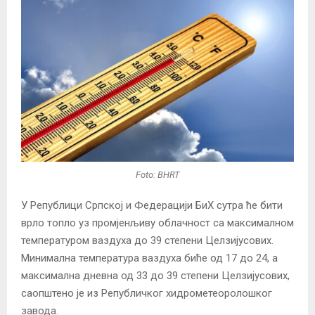
Foto: BHRT
У Републици Српској и Федерацији БиХ сутра ће бити
врло топло уз промјенљиву облачност са максималном
температуром ваздуха до 39 степени Целзијусових.
Минимална температура ваздуха биће од 17 до 24, а
максимална дневна од 33 до 39 степени Целзијусових,
саопштено је из Републичког хидрометеоролошког
завода.