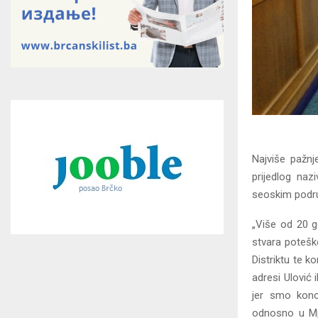
Najviše pažnj
prijedlog naz
seoskim podru
„Više od 20 g
stvara poteško
Distriktu te k
adresi Ulović 
jer smo konc
odnosno u Mje