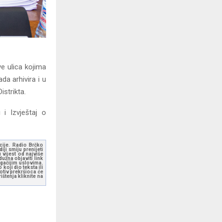
e ulica kojima
da arhivira i u
strikta.
 i Izvještaj o
kcije. Radio Brčko
ji smiju prenijeti
 vijest od najviše
užna objaviti link
ugačijim uslovima.
koji dio teksta ili
otiv prekršioca će
štenja kliknite na