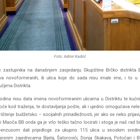
Foto: Admir Kadrić
e zastupnika na današnjem zasjedanju Skupštine Brčko distrikta 
iva novoformiranih, ili ulica koje do sada nisu imale ime, i to u
čjima Distrikta.
odina nisu data imena novoformiranim ulicama u Distriktu te kućni
će kod traženja, te dostavljanja pošte, ali i ujedno omogućava nele
orištenje budžetsko – socijalnih prinadležnosti, jer ako se neko prijavi,
ili Maoča BB onda ga je vrlo teško tačno locirati i stoga je naš rad bio 
enzusom dali prijedloge za ukupno 115 ulica u seoskim sredina
snim zajednicama Bijela, Šatorovići, Donja Skakava, Potočari i B