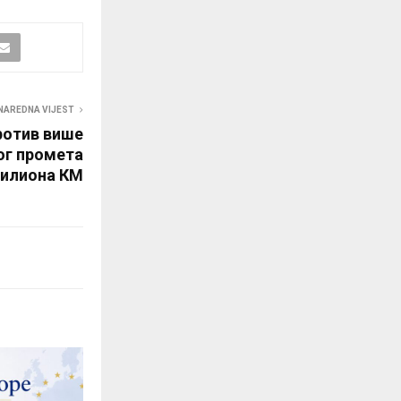
NAREDNA VIJEST
ротив више
ог промета
милиона КМ