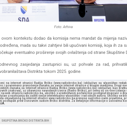
Foto: Arhiva
 u ovom kontekstu dodao da komisija nema mandat da mijenja naziv
dređena, mada su takvi zahtjevi bili upućivani komisiji, koja ih za sa
ekuje eventualno proširenje svojih ovlaštenja od strane Skupštine Di
dnevnog zasjedanja zastupnici su, uz pohvale za rad, prihvatili
vobranilaštava Distrikta tokom 2025. godine.
jeni na internet stranici Radija Brčko (www.radiobrcko.ba) isključivo su vlasništvo reda
o i povremeno prenošenje članaka sa svoje internet stranice u drugim medijima. Drugi medi
jedinih članaka sa Internet stranice Radija Brčko (www.radiobrcko.ba) isključivo kao kratku
slovnih znakova), uz obavezno navođenje izvora (Radio Brčko), pri čemu su on-line izdanja d
st na web stranicu radiobrcko.ba, ukoliko s uredništvom portala nije postignut dogovor o dr
učan u nastojanju da zaštiti svoje intelektualno vlasništvo i rad svojih autora. Ukoliko se bilo 
ksta objavljenog na internet stranici www.radiobrcko.ba prenese suprotno ovim pravilima, pr
vni postupak pred Osnovnim sudom Brčko distrikta. Za detaljnije informacije o uslovima kori
NJA.
SKUPŠTINA BRČKO DISTRIKTA BIH