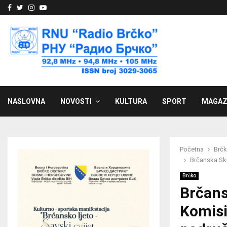
Facebook
Twitter
Instagram
Youtube
NASLOVNA
NOVOSTI
KULTURA
SPORT
MAGAZ
Početna
Brč
Brčanska Sku
Brčko
Brčans
Komisi