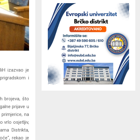
BiH izazvao je
 prigradskom i
h brojeva, što
galne prijave u
 primjerice, na
vrlo osjetljiv,
ma Distrikta,
oće“, rekao je