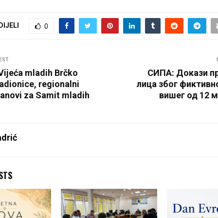
DIJELI
0
EST
Vijeća mladih Brčko
СИПА: Докази п
Radionice, regionalni
лица због фиктивн
planovi za Samit mladih
вишег од 12 
drić
STS