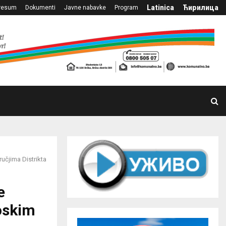
Latinica
Ћирилица
resum
Dokumenti
Javne nabavke
Program
učjima Distrikta
e
eoskim