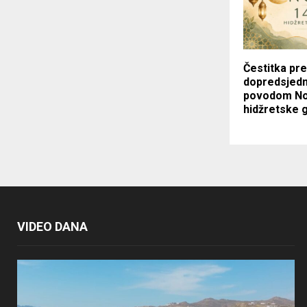
Čestitka pre
dopredsjedn
povodom N
hidžretske 
VIDEO DANA