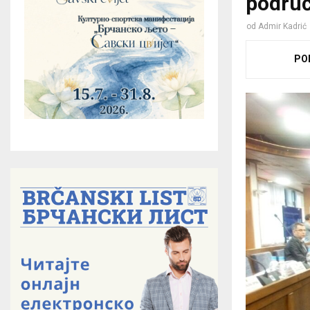
područ
od
Admir Kadrić
PO