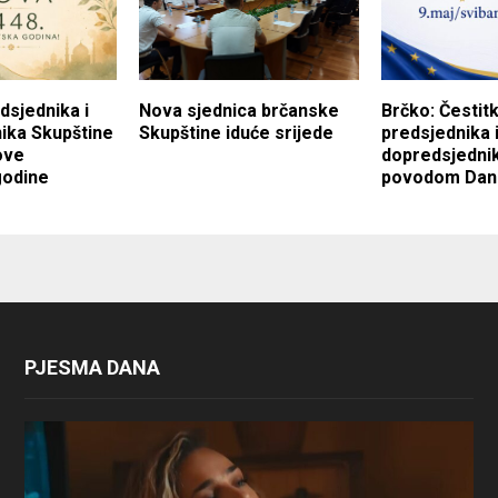
dsjednika i
Nova sjednica brčanske
Brčko: Čestit
ika Skupštine
Skupštine iduće srijede
predsjednika 
ove
dopredsjedni
godine
povodom Dan
PJESMA DANA