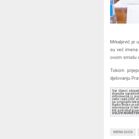
Mrkaljević je
su već imena o
ovom smislu oč
Tokom prijepo
djelovanju Pra
Svi članci objavl
dopušta ograničen
informacije iz po
četiri reda (300 
na originalni tek
Radio Brčko je odl
informacija iz te
biti pokrenut pra
USLOVI KORIŠTE
IMENA ULICA