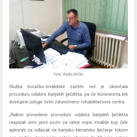
Foto: Radio Brčko
Služba boračko-invalidske zaštite već je okončala
proceduru odabira banjskih lječilišta, pa će korisnicima biti
dostupne usluge četiri zdravstveno-rehabilitaciona centra.
„Nakon provedene procedure odabira banjskih lječilišta
raspisali smo javni poziv za ratne vojne invalide koji žele
aplicirati za odlazak na banjsko-klimatsko liječenje tokom