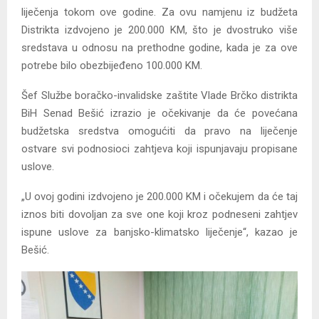
liječenja tokom ove godine. Za ovu namjenu iz budžeta
Distrikta izdvojeno je 200.000 KM, što je dvostruko više
sredstava u odnosu na prethodne godine, kada je za ove
potrebe bilo obezbijeđeno 100.000 KM.
Šef Službe boračko-invalidske zaštite Vlade Brčko distrikta
BiH Senad Bešić izrazio je očekivanje da će povećana
budžetska sredstva omogućiti da pravo na liječenje
ostvare svi podnosioci zahtjeva koji ispunjavaju propisane
uslove.
„U ovoj godini izdvojeno je 200.000 KM i očekujem da će taj
iznos biti dovoljan za sve one koji kroz podneseni zahtjev
ispune uslove za banjsko-klimatsko liječenje“, kazao je
Bešić.