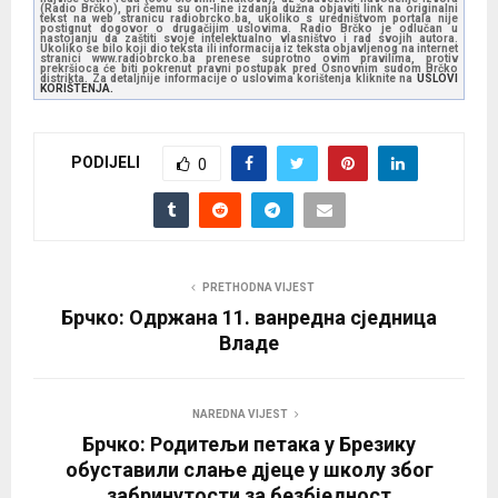
(Radio Brčko), pri čemu su on-line izdanja dužna objaviti link na originalni
tekst na web stranicu radiobrcko.ba, ukoliko s uredništvom portala nije
postignut dogovor o drugačijim uslovima. Radio Brčko je odlučan u
nastojanju da zaštiti svoje intelektualno vlasništvo i rad svojih autora.
Ukoliko se bilo koji dio teksta ili informacija iz teksta objavljenog na internet
stranici www.radiobrcko.ba prenese suprotno ovim pravilima, protiv
prekršioca će biti pokrenut pravni postupak pred Osnovnim sudom Brčko
distrikta. Za detaljnije informacije o uslovima korištenja kliknite na
USLOVI
KORIŠTENJA.
PODIJELI
0
PRETHODNA VIJEST
Брчко: Одржана 11. ванредна сједница
Владе
NAREDNA VIJEST
Брчко: Родитељи петака у Брезику
обуставили слање дјеце у школу због
забринутости за безбједност