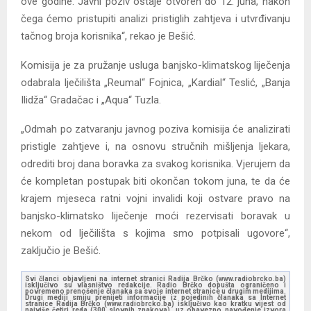
ove godine. Javni poziv ostaje otvoren do 12. juna, nakon
čega ćemo pristupiti analizi pristiglih zahtjeva i utvrđivanju
tačnog broja korisnika“, rekao je Bešić.
Komisija je za pružanje usluga banjsko-klimatskog liječenja
odabrala lječilišta „Reumal“ Fojnica, „Kardial“ Teslić, „Banja
Ilidža“ Gradačac i „Aqua“ Tuzla.
„Odmah po zatvaranju javnog poziva komisija će analizirati
pristigle zahtjeve i, na osnovu stručnih mišljenja ljekara,
odrediti broj dana boravka za svakog korisnika. Vjerujem da
će kompletan postupak biti okončan tokom juna, te da će
krajem mjeseca ratni vojni invalidi koji ostvare pravo na
banjsko-klimatsko liječenje moći rezervisati boravak u
nekom od lječilišta s kojima smo potpisali ugovore“,
zaključio je Bešić.
Svi članci objavljeni na internet stranici Radija Brčko (www.radiobrcko.ba)
isključivo su vlasništvo redakcije. Radio Brčko dopušta ograničeno i
povremeno prenošenje članaka sa svoje internet stranice u drugim medijima.
Drugi mediji smiju prenijeti informacije iz pojedinih članaka sa Internet
stranice Radija Brčko (www.radiobrcko.ba) isključivo kao kratku vijest od
najviše četiri reda (300 slovnih znakova), uz obavezno navođenje izvora