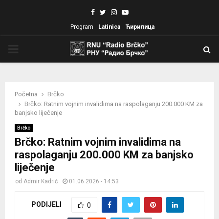
Facebook
Twitter
Instagram
Youtube
Program
Latinica
Ћирилица
PRIMARY
MENU
Početna
Brčko
Brčko: Ratnim vojnim invalidima na raspolaganju 200.000 KM za
banjsko liječenje
Brčko
Brčko: Ratnim vojnim invalidima na
raspolaganju 200.000 KM za banjsko
liječenje
od
Admir Kadrić
01.06.2026 - 14:53
PODIJELI
0