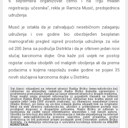
6. septembra organizovat ćemo i na Trgu mladih
registraciju učesnika“, rekla je Ramiza Musić, predsjednica
udruženja.
Musić je istakla da je zahvaljujući nesebičnom zalaganju
udruženja i ove godine bio obezbijeđen besplatan
mamografski pregled ispred prostorija udruženja za više
od 200 žena sa područja Distrikta i da je otkriven jedan novi
slučaj karcinoma dojke. Ona kaže još uvijek ne postoji
registar osoba oboljelih od malignih oboljenja ali da prema
podacima s kojima raspolažu svake godine se pojavi 35
novih slučajeva karcinoma dojke u Distriktu.
Svi članci objavljeni na internet stranici Radija Brčko (www.radiobrcko.ba)
isključivo su vlasništvo redakcije. Radio Brčko dopušta ograničeno i
povremeno prenošenje članaka sa svoje internet stranice u drugim medijima.
Drugi mediji smiju prenijeti informacije iz pojedinih članaka sa Internet
stranice Radija Brčko (www.radiobrcko.ba) isključivo kao kratku vijest od
najviše četiri reda (300 slovnih znakova), uz obavezno navođenje izvora
(Radio Brčko), pri čemu su on-line izdanja dužna objaviti link na originalni
tekst na web stranicu radiobrcko.ba, ukoliko s uredništvom portala nije
postignut dogovor o drugačijim uslovima. Radio Brčko je odlučan u
nastojanju da zaštiti svoje intelektualno vlasništvo i rad svojih autora.
Ukoliko se bilo koji dio teksta ili informacija iz teksta objavljenog na internet
stranici www.radiobrcko.ba prenese suprotno ovim pravilima, protiv
prekršioca će biti pokrenut pravni postupak pred Osnovnim sudom Brčko
distrikta. Za detaljnije informacije o uslovima korištenja kliknite na
USLOVI
KORIŠTENJA.