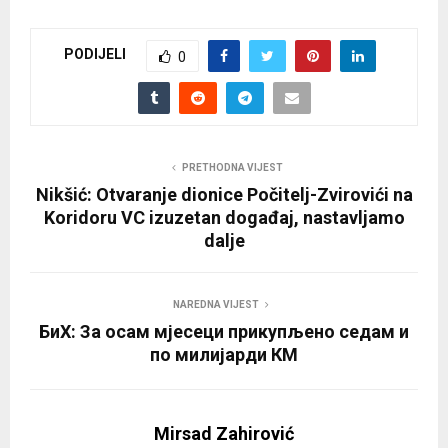
PODIJELI
0
PRETHODNA VIJEST
Nikšić: Otvaranje dionice Počitelj-Zvirovići na
Koridoru VC izuzetan događaj, nastavljamo
dalje
NAREDNA VIJEST
БиХ: За осам мјесеци прикупљено седам и
по милијарди КМ
Mirsad Zahirović