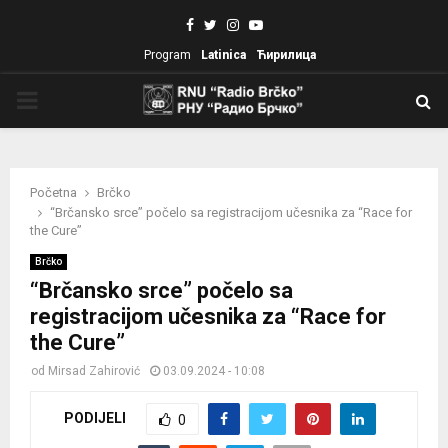
Facebook
Twitter
Instagram
Youtube
Program
Latinica
Ћирилица
PRIMARY
MENU
Početna
Brčko
“Brčansko srce” počelo sa registracijom učesnika za “Race for
the Cure”
Brčko
“Brčansko srce” počelo sa
registracijom učesnika za “Race for
the Cure”
od
Mirsad Zahirović
03.09.2024 - 10:08
PODIJELI
0