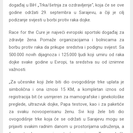
događaj u BiH „Trka/šetnja za ozdravljenje“, koja će se ove
godine održati 29. septembra u Sarajevu, a čiji je cilj
podizanje svijesti u borbi protiv raka dojke.
Race for the Cure je najveći evropski sportski događaj za
zdravlje žena. Pomaže organizacijama i bolnicama za
borbu protiv raka da prikupe sredstva i podignu svijest. Sa
500.000 novih dijagnoza i 125.000 ljudi koji umiru od raka
dojke svake godine u Evropi, ta sredstva su od iznimne
važnosti.
„Za učesnike koji žele biti dio ovogodišnje trke uplata je
simbolična i ona iznosi 15 KM, a kompletan iznos od
registracija bit će usmjeren za mamografske i ginekološke
preglede, ultrazvuk dojke, Papa testove, kao i za paketiće
za svaku novooperisanu ženu. Svi koji žele biti dio
ovogodišnje trke koja će se održati u Sarajevu mogu se
prijaviti svakim radnim danom u prostorijama udruženja, a