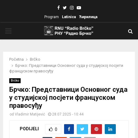
Facebook
Twitter
Instagram
Youtube
Program
Latinica
Ћирилица
PRIMARY
MENU
Početna
Brčko
Брчко: Представници Основног суда у студијској посјети
француском правосуђу
Brčko
Брчко: Представници Основног суда
у студијској посјети француском
правосуђу
od
Vladimir Matijević
28.07.2025 - 10:44
PODIJELI
0