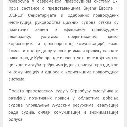
правосуђа у савременом правосудном систему ЕУ.
Кроз састанке с представницима Вијећа Европе –
„CEPEJ“ Секретаријата и одабраних правосудних
институција, руководства циљних судова стекла су
практична знања о ефикасном правосудном
планирању, услугама оријентисаним према
корисницима и транспарентној комуникацији“, каже
Томаш и додаје да су учесници имали прилику сазнати
више о раду Куће правде и права, установе која има за
циљ да омогући грађанима једнак приступ правди, као
и комуникацију и односе с корисницима правосудног
система.
Посјета првостепеном суду у Стразбуру омогућила је
размјену позитивних пракси у областима вођења
судова, управљања људским ресурсима, евалуације
рада судија, онлајн комуникације и анонимизације
одлука.