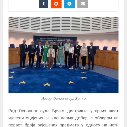
Извор: Основни суд Брчко
Рад Основног суда Брчко дистрикта у првих шест
мјесеци оцијењен је као веома добар, с обзиром на
пораст броја ријешених предмета у односу на исти