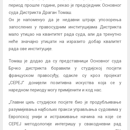
период прошле године, рекао је предсједник Основног
суда Дистрикта Драган Томаш.
Он је напоменуо да је недавни штрајк упозорења
запослених у правосудним институцијама Дистрикта
мало утицао на квантитет рада суда, али да тренутно
неће значајно утицати на изразито добар квалитет
рада ове институције.
Томаш је додао да су представници Основног суда
Брчко дистрикта боравили у студијској посјети
француском правосуђу, одакле су кроз пројекат
„CEPEJ“ донијели позитивна искуства која се у
наредном периоду могу примijeнити и код нас.
„Главни циљ студијске посјете био је продубљивање
разумијевања најбољих пракси управљања судовима у
Европској унији и истраживање начина на које се
CEPEJ методологије интегришу у свакодневни рад