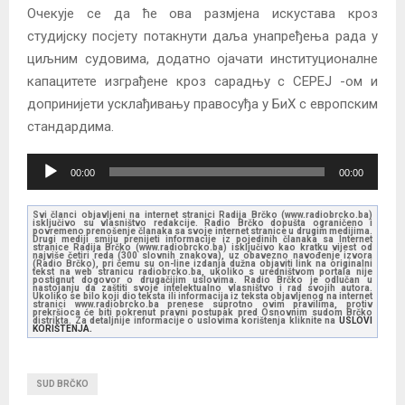
Очекује се да ће ова размјена искустава кроз
студијску посјету потакнути даља унапређења рада у
циљним судовима, додатно ојачати институционалне
капацитете изграђене кроз сарадњу с CEPEJ -ом и
допринијети усклађивању правосуђа у БиХ с европским
стандардима.
A
00:00
00:00
u
d
Svi članci objavljeni na internet stranici Radija Brčko (www.radiobrcko.ba)
isključivo su vlasništvo redakcije. Radio Brčko dopušta ograničeno i
i
povremeno prenošenje članaka sa svoje internet stranice u drugim medijima.
Drugi mediji smiju prenijeti informacije iz pojedinih članaka sa Internet
stranice Radija Brčko (www.radiobrcko.ba) isključivo kao kratku vijest od
o
najviše četiri reda (300 slovnih znakova), uz obavezno navođenje izvora
(Radio Brčko), pri čemu su on-line izdanja dužna objaviti link na originalni
tekst na web stranicu radiobrcko.ba, ukoliko s uredništvom portala nije
P
postignut dogovor o drugačijim uslovima. Radio Brčko je odlučan u
nastojanju da zaštiti svoje intelektualno vlasništvo i rad svojih autora.
l
Ukoliko se bilo koji dio teksta ili informacija iz teksta objavljenog na internet
stranici www.radiobrcko.ba prenese suprotno ovim pravilima, protiv
prekršioca će biti pokrenut pravni postupak pred Osnovnim sudom Brčko
a
distrikta. Za detaljnije informacije o uslovima korištenja kliknite na
USLOVI
KORIŠTENJA.
y
e
SUD BRČKO
r