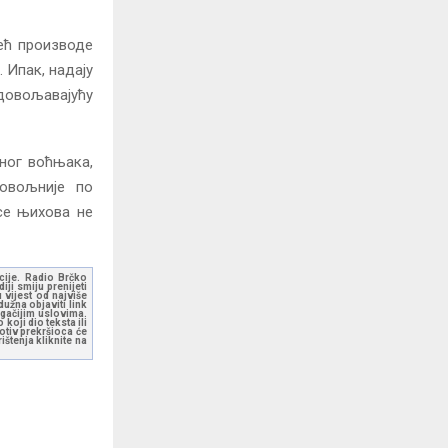
већ производе
 Ипак, надају
адовољавајућу
ног воћњака,
повољније по
се њихова не
kcije. Radio Brčko
ji smiju prenijeti
 vijest od najviše
užna objaviti link
ugačijim uslovima.
koji dio teksta ili
otiv prekršioca će
štenja kliknite na