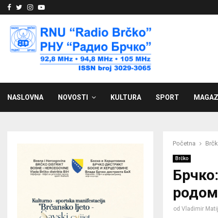
Facebook
Twitter
Instagram
Youtube
NASLOVNA
NOVOSTI
KULTURA
SPORT
MAGAZ
Početna
Brč
Brčko
Брчко
родом
od
Vladimir Mati