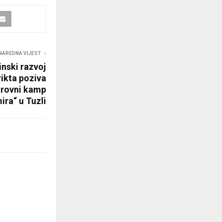
NAREDNA VIJEST
nski razvoj
rikta poziva
irovni kamp
ra“ u Tuzli