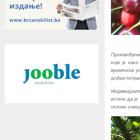
Произвођачи
који је как
временски ус
добра потраж
Индивидуалн
истиче да је
сезоне очекуј