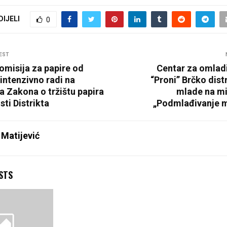
DIJELI
0
EST
omisija za papire od
Centar za omladi
 intenzivno radi na
“Proni” Brčko dist
a Zakona o tržištu papira
mlade na m
sti Distrikta
„Podmlađivanje mi
 Matijević
STS