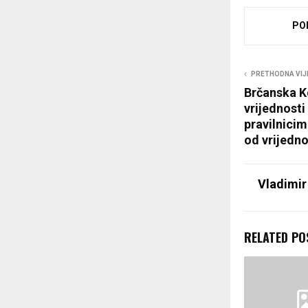
PO
PRETHODNA VIJ
Brčanska K
vrijednosti
pravilnicim
od vrijedno
Vladimir
RELATED PO