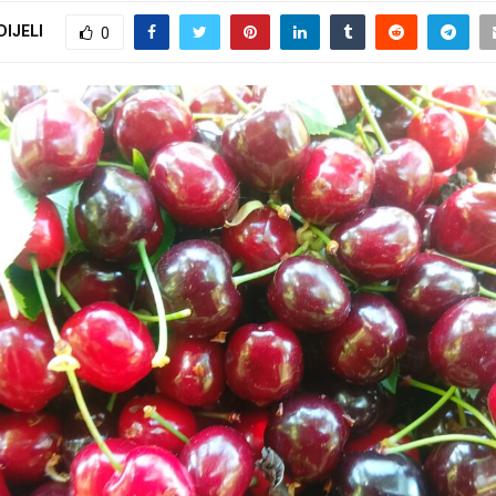
DIJELI
0