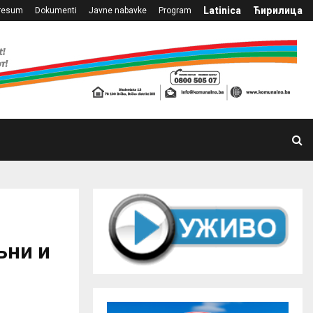
Latinica
Ћирилица
resum
Dokumenti
Javne nabavke
Program
љни и