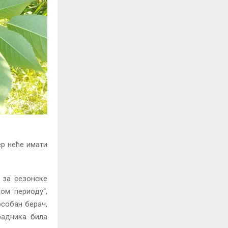
ер неће имати
 за сезонске
ом периоду“,
особан берач,
радника била