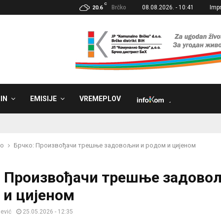
C
Brčko
08.08.2026. - 10:41
Imp
20.6
IN
EMISIJE
VREMEPLOV
˼
ko
Брчко: Произвођачи трешње задовољни и родом и цијеном
: Произвођачи трешње задово
 и цијеном
jević
25.05.2026 - 12:35