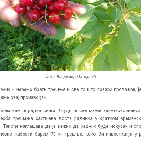
Фото: Владимир Матијевић
зник и нећемо брати трешње и све то што презри пропашће, ј
каже овај произвођач.
облем нам је радна снага. Људи је све мање заинтересованих
берба трешања захтијева доста радника у кратком временск
. Такође наглашава да је важно да радник буде искусан и сп
невно набрати барем 70 кг трешња, како би инвестиција у 