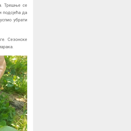
а. Трешње се
и подсјећа да
успио убрати
ге. Сезонске
марака.