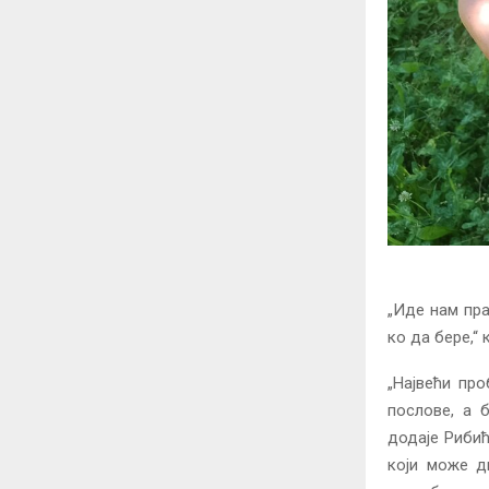
„Иде нам пра
ко да бере,“ 
„Највећи пр
послове, а 
додаје Рибић
који може д