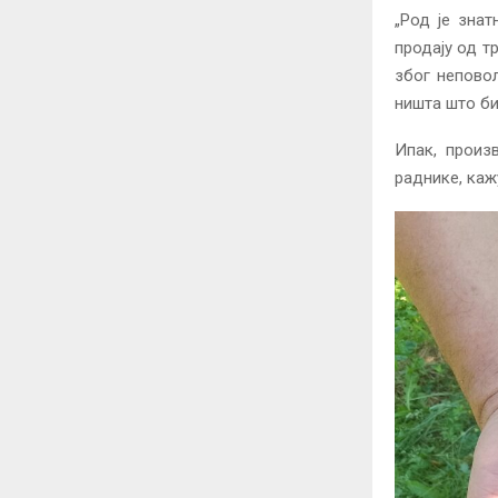
„Род је зна
продају од т
због непово
ништа што би
Ипак, произ
раднике, каж