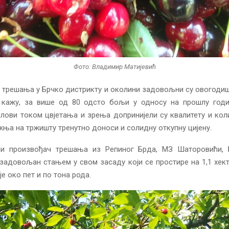
Фото: Владимир Матијевић
 трешања у Брчко дистрикту и околини задовољни су овогоди
о кажу, за више од 80 одсто бољи у односу на прошлу год
лови током цвјетања и зрења допринијели су квалитету и кол
ња на тржишту тренутно доноси и солидну откупну цијену.
и произвођач трешања из Репиног Брда, МЗ Шаторовићи, 
 задовољан стањем у свом засаду који се простире на 1,1 хект
е око пет и по тона рода.