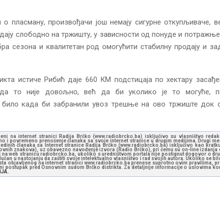
ч о пласману, произвођачи још немају сигурне откупљиваче, 
дају слободно на тржишту, у зависности од понуде и потражње.
ра сезона и квалитетан род омогућити стабилну продају и з
икта истиче Рибић даје 660 КМ подстицаја по хектару засађе
да то није довољно, већ да би уколико је то могуће, 
 било када би забранили увоз трешње на ово тржиште док 
jeni na internet stranici Radija Brčko (www.radiobrcko.ba) isključivo su vlasništvo reda
o i povremeno prenošenje članaka sa svoje internet stranice u drugim medijima. Drugi medi
jedinih članaka sa Internet stranice Radija Brčko (www.radiobrcko.ba) isključivo kao kratku
slovnih znakova), uz obavezno navođenje izvora (Radio Brčko), pri čemu su on-line izdanja d
st na web stranicu radiobrcko.ba, ukoliko s uredništvom portala nije postignut dogovor o dr
učan u nastojanju da zaštiti svoje intelektualno vlasništvo i rad svojih autora. Ukoliko se bilo 
ksta objavljenog na internet stranici www.radiobrcko.ba prenese suprotno ovim pravilima, pr
vni postupak pred Osnovnim sudom Brčko distrikta. Za detaljnije informacije o uslovima kori
NJA.