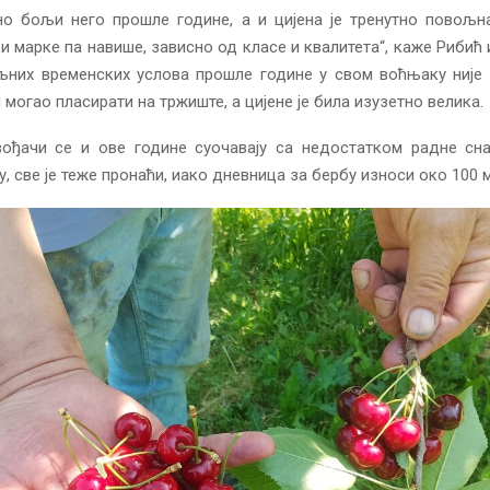
тно бољи него прошле године, а и цијена је тренутно повољн
ри марке па навише, зависно од класе и квалитета“, каже Рибић 
љних временских услова прошле године у свом воћњаку није 
 могао пласирати на тржиште, а цијене је била изузетно велика.
вођачи се и ове године суочавају са недостатком радне сна
у, све је теже пронаћи, иако дневница за бербу износи око 100 