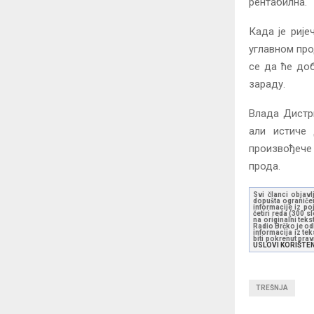
рентабилна.
Када је рије
углавном про
се да ће доб
зараду.
Влада Дистр
али истиче 
произвођече
прода.
Svi članci objavl
dopušta ograničen
informacije iz po
četiri reda (300 
na originalni tek
Radio Brčko je odl
informacija iz te
biti pokrenut pra
USLOVI KORIŠTE
TREŠNJA