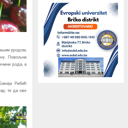
шњим уродом,
ину. Повољни
ичини рода, а
Бакија Рибић
ар, те да ове