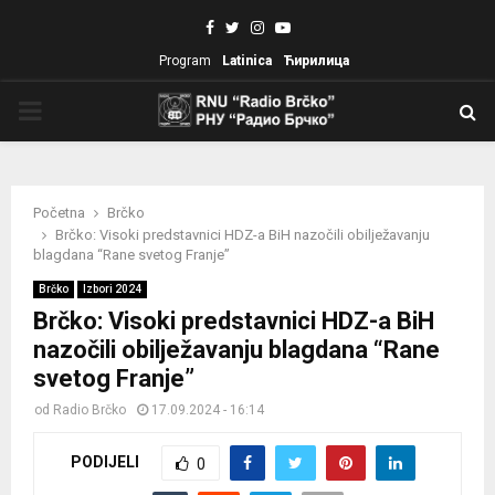
Facebook
Twitter
Instagram
Youtube
Program
Latinica
Ћирилица
PRIMARY
MENU
Početna
Brčko
Brčko: Visoki predstavnici HDZ-a BiH nazočili obilježavanju
blagdana “Rane svetog Franje”
Brčko
Izbori 2024
Brčko: Visoki predstavnici HDZ-a BiH
nazočili obilježavanju blagdana “Rane
svetog Franje”
od
Radio Brčko
17.09.2024 - 16:14
PODIJELI
0