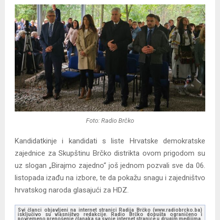
Foto: Radio Brčko
Kandidatkinje i kandidati s liste Hrvatske demokratske
zajednice za Skupštinu Brčko distrikta ovom prigodom su
uz slogan „Birajmo zajedno“ još jednom pozvali sve da 06.
listopada izađu na izbore, te da pokažu snagu i zajedništvo
hrvatskog naroda glasajući za HDZ.
Svi članci objavljeni na internet stranici Radija Brčko (www.radiobrcko.ba)
isključivo su vlasništvo redakcije. Radio Brčko dopušta ograničeno i
povremeno prenošenje članaka sa svoje internet stranice u drugim medijima.