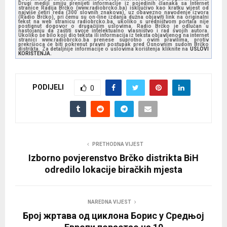
Drugi mediji smiju prenijeti informacije iz pojedinih članaka sa Internet
stranice Radija Brčko (www.radiobrcko.ba) isključivo kao kratku vijest od
najviše četiri reda (300 slovnih znakova), uz obavezno navođenje izvora
(Radio Brčko), pri čemu su on-line izdanja dužna objaviti link na originalni
tekst na web stranicu radiobrcko.ba, ukoliko s uredništvom portala nije
postignut dogovor o drugačijim uslovima. Radio Brčko je odlučan u
nastojanju da zaštiti svoje intelektualno vlasništvo i rad svojih autora.
Ukoliko se bilo koji dio teksta ili informacija iz teksta objavljenog na internet
stranici www.radiobrcko.ba prenese suprotno ovim pravilima, protiv
prekršioca će biti pokrenut pravni postupak pred Osnovnim sudom Brčko
distrikta. Za detaljnije informacije o uslovima korištenja kliknite na
USLOVI
KORIŠTENJA.
PODIJELI
0
PRETHODNA VIJEST
Izborno povjerenstvo Brčko distrikta BiH
odredilo lokacije biračkih mjesta
NAREDNA VIJEST
Број жртава од циклона Борис у Средњој