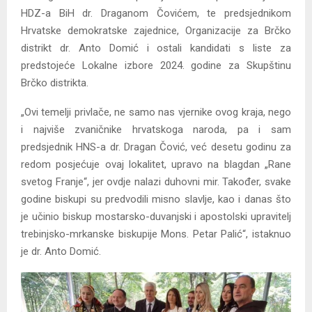
HDZ-a BiH dr. Draganom Čovićem, te predsjednikom
Hrvatske demokratske zajednice, Organizacije za Brčko
distrikt dr. Anto Domić i ostali kandidati s liste za
predstojeće Lokalne izbore 2024. godine za Skupštinu
Brčko distrikta.
„Ovi temelji privlače, ne samo nas vjernike ovog kraja, nego
i najviše zvaničnike hrvatskoga naroda, pa i sam
predsjednik HNS-a dr. Dragan Čović, već desetu godinu za
redom posjećuje ovaj lokalitet, upravo na blagdan „Rane
svetog Franje“, jer ovdje nalazi duhovni mir. Također, svake
godine biskupi su predvodili misno slavlje, kao i danas što
je učinio biskup mostarsko-duvanjski i apostolski upravitelj
trebinjsko-mrkanske biskupije Mons. Petar Palić“, istaknuo
je dr. Anto Domić.