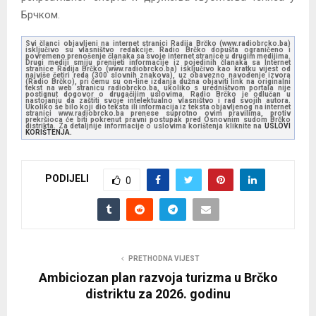
Брчком.
Svi članci objavljeni na internet stranici Radija Brčko (www.radiobrcko.ba)
isključivo su vlasništvo redakcije. Radio Brčko dopušta ograničeno i
povremeno prenošenje članaka sa svoje internet stranice u drugim medijima.
Drugi mediji smiju prenijeti informacije iz pojedinih članaka sa Internet
stranice Radija Brčko (www.radiobrcko.ba) isključivo kao kratku vijest od
najviše četiri reda (300 slovnih znakova), uz obavezno navođenje izvora
(Radio Brčko), pri čemu su on-line izdanja dužna objaviti link na originalni
tekst na web stranicu radiobrcko.ba, ukoliko s uredništvom portala nije
postignut dogovor o drugačijim uslovima. Radio Brčko je odlučan u
nastojanju da zaštiti svoje intelektualno vlasništvo i rad svojih autora.
Ukoliko se bilo koji dio teksta ili informacija iz teksta objavljenog na internet
stranici www.radiobrcko.ba prenese suprotno ovim pravilima, protiv
prekršioca će biti pokrenut pravni postupak pred Osnovnim sudom Brčko
distrikta. Za detaljnije informacije o uslovima korištenja kliknite na
USLOVI
KORIŠTENJA.
PODIJELI
0
PRETHODNA VIJEST
Ambiciozan plan razvoja turizma u Brčko
distriktu za 2026. godinu