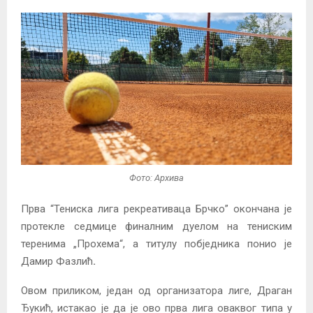
Фото: Архива
Прва “Тениска лига рекреативаца Брчко” окончана је
протекле седмице финалним дуелом на тениским
теренима „Прохема“, а титулу побједника понио је
Дамир Фазлић
.
Овом приликом, један од организатора лиге, Драган
Ђукић, истакао је да је ово прва лига оваквог типа у