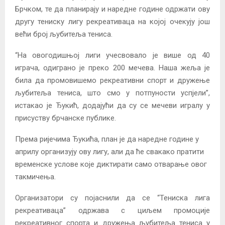
Брчком, те да планирају и наредне године одржати ову
другу тениску лигу рекреативаца на којој очекују још
већи број љубитеља тениса.
“На овогодишњој лиги учесвовало је више од 40
играча, одиграно је преко 200 мечева. Наша жеља је
била да промовишемо рекреативни спорт и дружење
љубитеља тениса, што смо у потпуности успјели”,
истакао је Ђукић, додајући да су се мечеви игралу у
присуству брчанске публике.
Према ријечима Ђукића, план је да наредне године у
априлу организују ову лигу, али да ће свакако пратити
временске услове које диктирати само отварање овог
такмичења.
Организатори су појаснили да се “Тениска лига
рекреативаца” одржава с циљем промоције
рекреативног спорта и дружења љубитеља тениса у