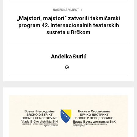
NAREDNA VIJEST
„Majstori, majstori“ zatvorili takmičarski
program 42. Internacionalnih teatarskih
susreta u Brčkom
Anđelka Đurić