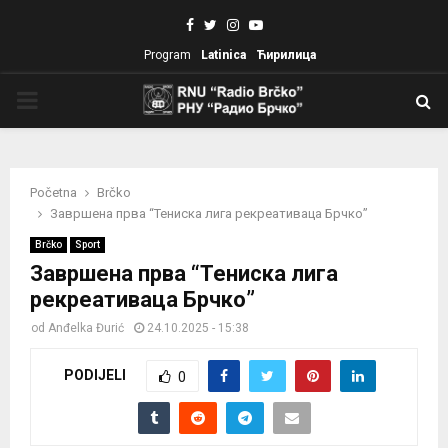
Facebook
Twitter
Instagram
Youtube
Program
Latinica
Ћирилица
PRIMARY
MENU
Početna
Brčko
Завршена прва “Тениска лига рекреативаца Брчко”
Brčko
Sport
Завршена прва “Тениска лига
рекреативаца Брчко”
od
Anđelka Đurić
24.10.2025 - 15:38
PODIJELI
0