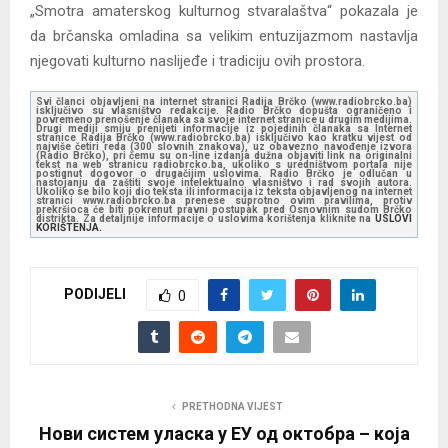
„Smotra amaterskog kulturnog stvaralaštva“ pokazala je
da brčanska omladina sa velikim entuzijazmom nastavlja
njegovati kulturno naslijeđe i tradiciju ovih prostora.
Svi članci objavljeni na internet stranici Radija Brčko (www.radiobrcko.ba)
isključivo su vlasništvo redakcije. Radio Brčko dopušta ograničeno i
povremeno prenošenje članaka sa svoje internet stranice u drugim medijima.
Drugi mediji smiju prenijeti informacije iz pojedinih članaka sa Internet
stranice Radija Brčko (www.radiobrcko.ba) isključivo kao kratku vijest od
najviše četiri reda (300 slovnih znakova), uz obavezno navođenje izvora
(Radio Brčko), pri čemu su on-line izdanja dužna objaviti link na originalni
tekst na web stranicu radiobrcko.ba, ukoliko s uredništvom portala nije
postignut dogovor o drugačijim uslovima. Radio Brčko je odlučan u
nastojanju da zaštiti svoje intelektualno vlasništvo i rad svojih autora.
Ukoliko se bilo koji dio teksta ili informacija iz teksta objavljenog na internet
stranici www.radiobrcko.ba prenese suprotno ovim pravilima, protiv
prekršioca će biti pokrenut pravni postupak pred Osnovnim sudom Brčko
distrikta. Za detaljnije informacije o uslovima korištenja kliknite na
USLOVI
KORIŠTENJA.
PODIJELI
0
PRETHODNA VIJEST
Нови систем уласка у ЕУ од октобра – која