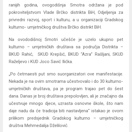
ranijih godina, ovogodišnja Smotra održana je pod
pokroviteljstvom Vlade Brčko distrikta BiH, Odjeljenja za
privredni razvoj, sport i kulturu, a u organizaciji Gradskog
kulturno- umjetničkog društva Brčko distrikt BiH.
Na ovododišnoj Smotri učešće je uzelo ukupno pet
kulturno – umjetničkih društava sa područja Distrikta –
BKUD Rahić, SKUD Krepšić, BKUD “Azra” Rašljani, SKUD
Raželjevo i KUD Joco Savić Ilićka.
„Po četrnaesti put smo suorganizatori ove manifestacije.
Nekada je na ovim smotrama učestvovalo i do 30 kulturno-
umjetničkih društava, pa je program trajao pet do šest
dana. Danas je broj društava prepolovljen, ali je značajno da
učestvuje mnogo djece, uzrasta osnovne škole, što nam
daje nadu da će tradicija biti nastavljena“ istakao je ovom
prilikom predsjednik Gradskog kulturno – umjetničkog
društva Mehmedalija Dželilović.