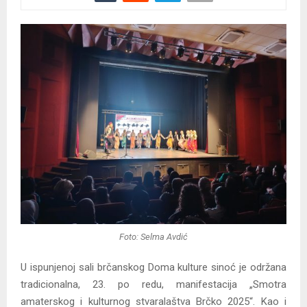
Foto: Selma Avdić
U ispunjenoj sali brčanskog Doma kulture sinoć je održana
tradicionalna, 23. po redu, manifestacija „Smotra
amaterskog i kulturnog stvaralaštva Brčko 2025“. Kao i