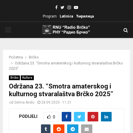
Facebook
Twitter
Instagram
Youtube
Program
Latinica
Ћирилица
PRIMARY
MENU
Početna
Brčko
Održana 23. “Smotra amaterskog i kulturnog stvaralaštva Brčko
2025”
Brčko
Kultura
Održana 23. “Smotra amaterskog i
kulturnog stvaralaštva Brčko 2025”
od
Selma Avdić
28.09.2025 - 11:21
PODIJELI
0