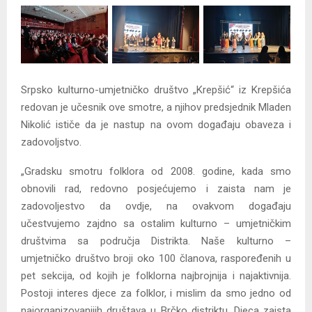
Srpsko kulturno-umjetničko društvo „Krepšić“ iz Krepšića
redovan je učesnik ove smotre, a njihov predsjednik Mladen
Nikolić ističe da je nastup na ovom događaju obaveza i
zadovoljstvo.
„Gradsku smotru folklora od 2008. godine, kada smo
obnovili rad, redovno posjećujemo i zaista nam je
zadovoljestvo da ovdje, na ovakvom događaju
učestvujemo zajdno sa ostalim kulturno – umjetničkim
društvima sa područja Distrikta. Naše kulturno –
umjetničko društvo broji oko 100 članova, raspoređenih u
pet sekcija, od kojih je folklorna najbrojnija i najaktivnija.
Postoji interes djece za folklor, i mislim da smo jedno od
najorganizovanijih društava u Brčko distriktu. Djeca zaista