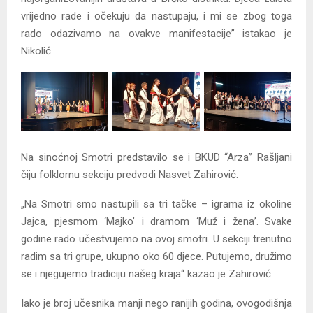
vrijedno rade i očekuju da nastupaju, i mi se zbog toga
rado odazivamo na ovakve manifestacije” istakao je
Nikolić.
Na sinoćnoj Smotri predstavilo se i BKUD “Arza” Rašljani
čiju folklornu sekciju predvodi Nasvet Zahirović.
„Na Smotri smo nastupili sa tri tačke – igrama iz okoline
Jajca, pjesmom ‘Majko’ i dramom ‘Muž i žena’. Svake
godine rado učestvujemo na ovoj smotri. U sekciji trenutno
radim sa tri grupe, ukupno oko 60 djece. Putujemo, družimo
se i njegujemo tradiciju našeg kraja“ kazao je Zahirović.
Iako je broj učesnika manji nego ranijih godina, ovogodišnja