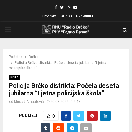
Facebook
Twitter
Instagram
Youtube
Program
Latinica
Ћирилица
PRIMARY
MENU
Početna
Brčko
Policija Brčko distrikta: Počela deseta jubilarna “Ljetna
policijska škola”
Brčko
Policija Brčko distrikta: Počela deseta
jubilarna “Ljetna policijska škola”
od
Mirsad Arnautović
20.08.2024 - 14:43
PODIJELI
0