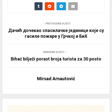
PRETHODNA VIJEST
Дачић дочекао спасилачке јединице које су
гасиле пожаре у Грчкој и БиХ
NAREDNA VIJEST
Bihać bilježi porast broja turista za 30 posto
Mirsad Arnautović