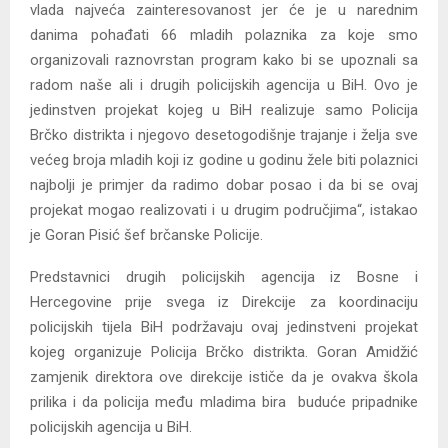
vlada najveća zainteresovanost jer će je u narednim
danima pohađati 66 mladih polaznika za koje smo
organizovali raznovrstan program kako bi se upoznali sa
radom naše ali i drugih policijskih agencija u BiH. Ovo je
jedinstven projekat kojeg u BiH realizuje samo Policija
Brčko distrikta i njegovo desetogodišnje trajanje i želja sve
većeg broja mladih koji iz godine u godinu žele biti polaznici
najbolji je primjer da radimo dobar posao i da bi se ovaj
projekat mogao realizovati i u drugim područjima“, istakao
je Goran Pisić šef brčanske Policije.
Predstavnici drugih policijskih agencija iz Bosne i
Hercegovine prije svega iz Direkcije za koordinaciju
policijskih tijela BiH podržavaju ovaj jedinstveni projekat
kojeg organizuje Policija Brčko distrikta. Goran Amidžić
zamjenik direktora ove direkcije ističe da je ovakva škola
prilika i da policija među mladima bira buduće pripadnike
policijskih agencija u BiH.