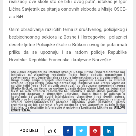
realizaciji ove škole što će biti i ovog puta”, istakao je Igor
Ličina Savjetnik za pitanja osnovnih sloboda u Misije OSCE-
a u BiH.
Osim obrađivanja različitih tema iz društvenog, policijskog i
bezbjednosnog sektora iz Bosne i Hercegovine polaznici
desete ljetne Policijske škole u Brčkom ovog će puta imati
priliku da se upoznaju i sa radom policije Republike
Hrvatske, Republike Francuske i kraljevine Norveške.
Svi članci objavljeni na internet stranici Radija Brčko (www.radiobrcko.ba)
isključivo su vlasništvo redakcije. Radio Brčko dopušta ograničeno i
povremeno prenošenje članaka sa svoje internet stranice u drugim medijima.
Drugi mediji smiju prenijeti informacije iz pojedinih članaka sa Internet
stranice Radija Brčko (www.radiobrcko.ba) isključivo kao kratku vijest od
najviše četiri reda (300 slovnih znakova), uz obavezno navođenje izvora
(Radio Brčko), pri čemu su on-line izdanja dužna objaviti link na originalni
tekst na web stranicu radiobrcko.ba, ukoliko s uredništvom portala nije
postignut dogovor o drugačijim uslovima. Radio Brčko je odlučan u
nastojanju da zaštiti svoje intelektualno vlasništvo i rad svojih autora.
Ukoliko se bilo koji dio teksta ili informacija iz teksta objavljenog na internet
stranici www.radiobrcko.ba prenese suprotno ovim pravilima, protiv
prekršioca će biti pokrenut pravni postupak pred Osnovnim sudom Brčko
distrikta. Za detaljnije informacije o uslovima korištenja kliknite na
USLOVI
KORIŠTENJA.
PODIJELI
0