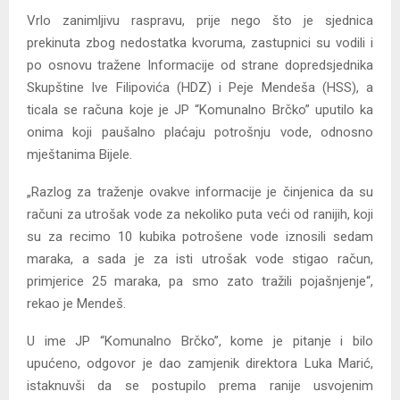
Vrlo zanimljivu raspravu, prije nego što je sjednica
prekinuta zbog nedostatka kvoruma, zastupnici su vodili i
po osnovu tražene Informacije od strane dopredsjednika
Skupštine Ive Filipovića (HDZ) i Peje Mendeša (HSS), a
ticala se računa koje je JP “Komunalno Brčko” uputilo ka
onima koji paušalno plaćaju potrošnju vode, odnosno
mještanima Bijele.
„Razlog za traženje ovakve informacije je činjenica da su
računi za utrošak vode za nekoliko puta veći od ranijih, koji
su za recimo 10 kubika potrošene vode iznosili sedam
maraka, a sada je za isti utrošak vode stigao račun,
primjerice 25 maraka, pa smo zato tražili pojašnjenje“,
rekao je Mendeš.
U ime JP “Komunalno Brčko”, kome je pitanje i bilo
upućeno, odgovor je dao zamjenik direktora Luka Marić,
istaknuvši da se postupilo prema ranije usvojenim