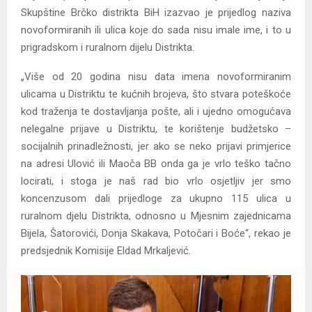
Skupštine Brčko distrikta BiH izazvao je prijedlog naziva
novoformiranih ili ulica koje do sada nisu imale ime, i to u
prigradskom i ruralnom dijelu Distrikta.
„Više od 20 godina nisu data imena novoformiranim
ulicama u Distriktu te kućnih brojeva, što stvara poteškoće
kod traženja te dostavljanja pošte, ali i ujedno omogućava
nelegalne prijave u Distriktu, te korištenje budžetsko –
socijalnih prinadležnosti, jer ako se neko prijavi primjerice
na adresi Ulović ili Maoča BB onda ga je vrlo teško tačno
locirati, i stoga je naš rad bio vrlo osjetljiv jer smo
koncenzusom dali prijedloge za ukupno 115 ulica u
ruralnom djelu Distrikta, odnosno u Mjesnim zajednicama
Bijela, Šatorovići, Donja Skakava, Potočari i Boće“, rekao je
predsjednik Komisije Eldad Mrkaljević.