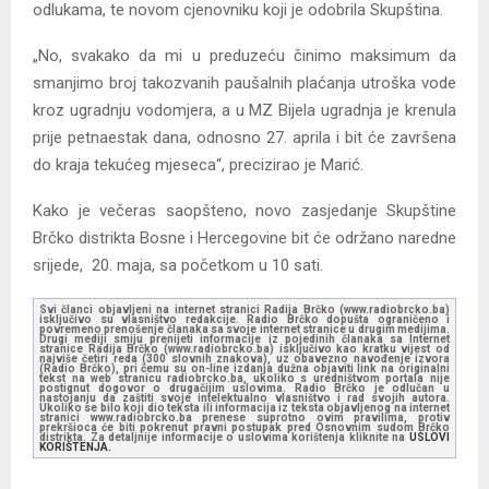
odlukama, te novom cjenovniku koji je odobrila Skupština.
„No, svakako da mi u preduzeću činimo maksimum da
smanjimo broj takozvanih paušalnih plaćanja utroška vode
kroz ugradnju vodomjera, a u MZ Bijela ugradnja je krenula
prije petnaestak dana, odnosno 27. aprila i bit će završena
do kraja tekućeg mjeseca“, precizirao je Marić.
Kako je večeras saopšteno, novo zasjedanje Skupštine
Brčko distrikta Bosne i Hercegovine bit će održano naredne
srijede, 20. maja, sa početkom u 10 sati.
Svi članci objavljeni na internet stranici Radija Brčko (www.radiobrcko.ba)
isključivo su vlasništvo redakcije. Radio Brčko dopušta ograničeno i
povremeno prenošenje članaka sa svoje internet stranice u drugim medijima.
Drugi mediji smiju prenijeti informacije iz pojedinih članaka sa Internet
stranice Radija Brčko (www.radiobrcko.ba) isključivo kao kratku vijest od
najviše četiri reda (300 slovnih znakova), uz obavezno navođenje izvora
(Radio Brčko), pri čemu su on-line izdanja dužna objaviti link na originalni
tekst na web stranicu radiobrcko.ba, ukoliko s uredništvom portala nije
postignut dogovor o drugačijim uslovima. Radio Brčko je odlučan u
nastojanju da zaštiti svoje intelektualno vlasništvo i rad svojih autora.
Ukoliko se bilo koji dio teksta ili informacija iz teksta objavljenog na internet
stranici www.radiobrcko.ba prenese suprotno ovim pravilima, protiv
prekršioca će biti pokrenut pravni postupak pred Osnovnim sudom Brčko
distrikta. Za detaljnije informacije o uslovima korištenja kliknite na
USLOVI
KORIŠTENJA.