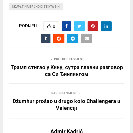
SKUPŠTINA BRČKO DISTIKTA BIH
PODIJELI
0
PRETHODNA VIJEST
Трамп стигао у Кину, сутра главни разговор
са Си Ђинпингом
NAREDNA VIJEST
Džumhur prošao u drugo kolo Challengera u
Valenciji
Admir Kadrić