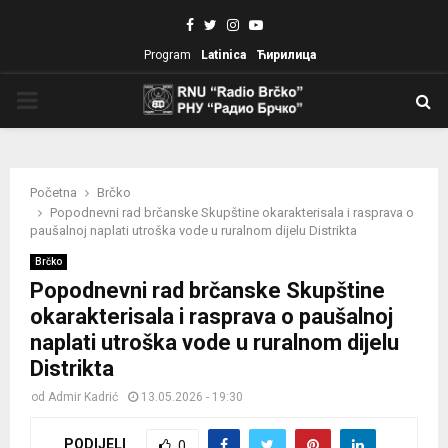
Facebook
Twitter
Instagram
Youtube
Program
Latinica
Ћирилица
PRIMARY
MENU
Početna
Brčko
Popodnevni rad brčanske Skupštine okarakterisala i rasprava o
paušalnoj naplati utroška vode u ruralnom dijelu Distrikta
Brčko
Popodnevni rad brčanske Skupštine
okarakterisala i rasprava o paušalnoj
naplati utroška vode u ruralnom dijelu
Distrikta
od
Admir Kadrić
13.05.2026 - 19:30
PODIJELI
0