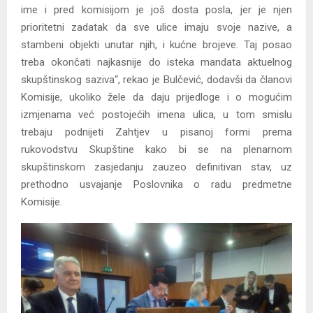
ime i pred komisijom je još dosta posla, jer je njen
prioritetni zadatak da sve ulice imaju svoje nazive, a
stambeni objekti unutar njih, i kućne brojeve. Taj posao
treba okončati najkasnije do isteka mandata aktuelnog
skupštinskog saziva“, rekao je Bulčević, dodavši da članovi
Komisije, ukoliko žele da daju prijedloge i o mogućim
izmjenama već postojećih imena ulica, u tom smislu
trebaju podnijeti Zahtjev u pisanoj formi prema
rukovodstvu Skupštine kako bi se na plenarnom
skupštinskom zasjedanju zauzeo definitivan stav, uz
prethodno usvajanje Poslovnika o radu predmetne
Komisije.