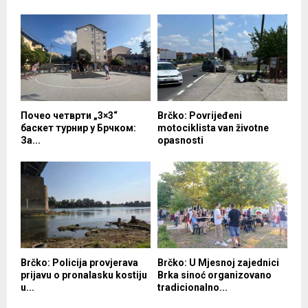
Почео четврти „3×3“
Brčko: Povrijeđeni
баскет турнир у Брчком:
motociklista van životne
За...
opasnosti
Brčko: Policija provjerava
Brčko: U Mjesnoj zajednici
prijavu o pronalasku kostiju
Brka sinoć organizovano
u...
tradicionalno...