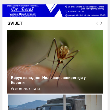
SVIJET
Вирус западног Нила све раширенији у
Европи
08.08.2026 - 13:33
В
и
р