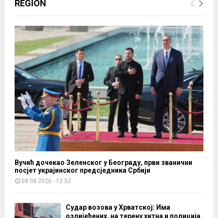
REGION
g
a
e
“
n
M
e
l
r
a
a
d
c
i
i
z
j
a
e
d
E
r
k
u
o
g
n
a
o
r
m
Вучић дочекао Зеленског у Београду, први званични
”
посјет украјинског предсједника Србији
s
k
08.08.2026 - 12:52
e
š
Судар возова у Хрватској: Има
k
озлијеђених, на терену хитна и полиција