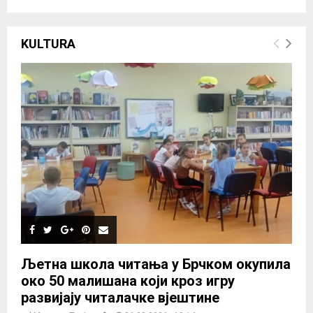
KULTURA
Љетна школа читања у Брчком окупила
око 50 малишана који кроз игру
развијају читалачке вјештине