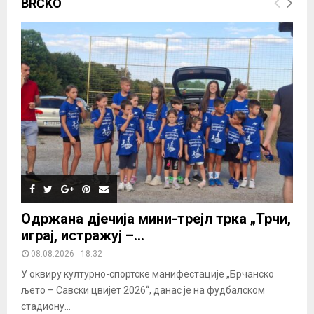
BRČKO
Одржана дјечија мини-трејл трка „Трчи,
играј, истражуј –...
08.08.2026 - 18:32
У оквиру културно-спортске манифестације „Брчанско
љето – Савски цвијет 2026“, данас је на фудбалском
стадиону...