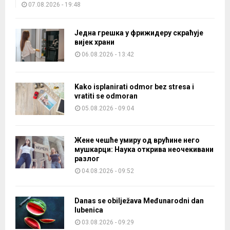
у
07.08.2026 - 19:48
l
з
i
у
j
Једна грешка у фрижидеру скраћује
н
вијек храни
i
е
a
06.08.2026 - 13:42
ћ
k
е
o
б
n
Kako isplanirati odmor bez stresa i
и
vratiti se odmoran
e
т
u
05.08.2026 - 09:04
и
k
н
i
а
n
Жене чешће умиру од врућине него
п
мушкарци: Наука открива неочекивани
e
л
разлог
g
а
04.08.2026 - 09:52
r
ћ
a
и
n
в
Danas se obilježava Međunarodni dan
i
а
lubenica
č
н
03.08.2026 - 09:29
n
а