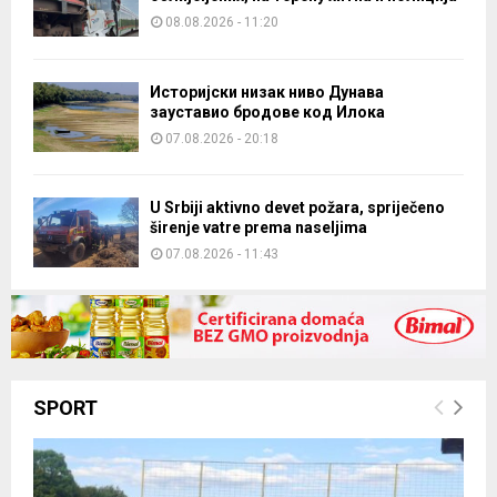
o
08.08.2026 - 11:20
l
e
B
Историјски низак ниво Дунава
r
зауставио бродове код Илока
č
07.08.2026 - 20:18
k
o
U Srbiji aktivno devet požara, spriječeno
širenje vatre prema naseljima
07.08.2026 - 11:43
SPORT