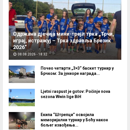
Одржана дјечија мини-трејл трка „Трчи,
играј, истражуј – Трка здравља Брезик
2026“
08.08.2026 - 18:32
Почео четврти „3×3“ баскет турнир у
Брчком: За јуниоре награда...
Ljetni raspust je gotov: Počinje nova
sezona Wwin lige BiH
Екипа “Штрепци” освојила
меморијални турнир у Боћу након
бољег извођења...