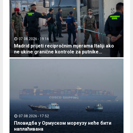
у
с
з
а
п
а
д
07.08.2026 - 19:16
н
Madrid prijeti recipročnim mjerama Italiji ako
о
ne ukine granične kontrole za putnike...
г
M
Н
a
и
d
л
r
а
i
с
d
в
p
е
r
р
i
а
j
07.08.2026 - 17:52
ш
e
Пловидба у Ормуском мореузу неће бити
и
t
наплаћивана
р