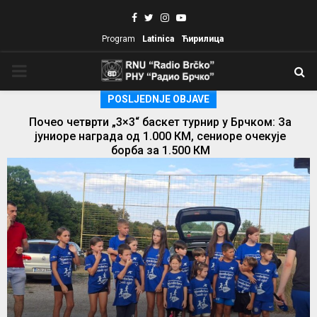
Facebook
Twitter
Instagram
Youtube
Program
Latinica
Ћирилица
PRIMARY
POSLJEDNJE OBJAVE
MENU
Почео четврти „3×3“ баскет турнир у Брчком: За
Br
јуниоре награда од 1.000 КМ, сениоре очекује
борба за 1.500 КМ