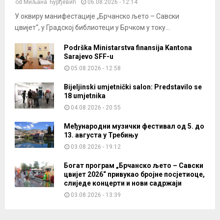
od
Миљана Ђурђевић
06.08.2026 - 12:14
У оквиру манифестације „Брчанско љето – Савски
цвијет“, у Градској библиотеци у Брчком у току...
Podrška Ministarstva finansija Kantona
Sarajevo SFF-u
05.08.2026 - 12:58
Bijeljinski umjetnički salon: Predstavilo se
18 umjetnika
04.08.2026 - 20:55
Међународни музички фестивал од 5. до
13. августа у Требињу
03.08.2026 - 19:12
Богат програм „Брчанско љето – Савски
цвијет 2026“ привукао бројне посјетиоце,
слиједе концерти и нови садржаји
03.08.2026 - 13:39