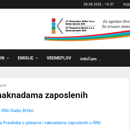
08.08.2026. - 16:37
Imp
IN
EMISIJE
VREMEPLOV
˼
enih
i naknadama zaposlenih
u RNU Radio Brčko
a Pravilnika o platama i naknadama zaposlenih u RNU