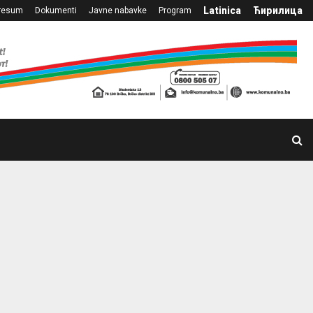
Latinica
Ћирилица
resum
Dokumenti
Javne nabavke
Program