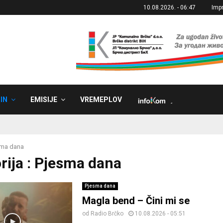
10.08.2026. - 06:47
Imp
IN
EMISIJE
VREMEPLOV
˼
sma dana
rija : Pjesma dana
Pjesma dana
Magla bend – Čini mi se
od
Radio Brčko
10.08.2026 - 05:51