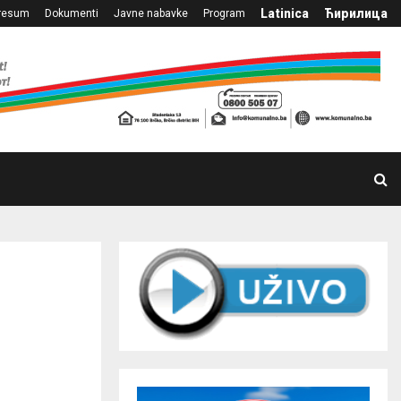
Latinica
Ћирилица
resum
Dokumenti
Javne nabavke
Program