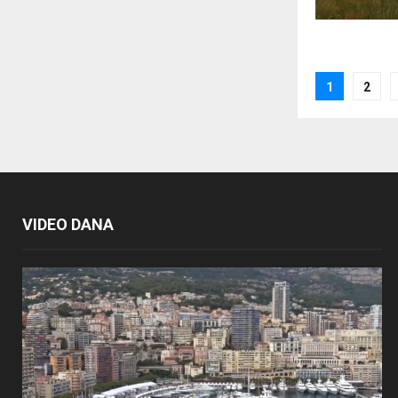
Posts
1
2
paginat
VIDEO DANA