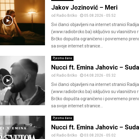
Jakov Jozinović – Meri
od
Radio Brčko
05.08.2026 - 05:52
Svi članci objavljeni na internet stranici Radij
(www.radiobrcko.ba) isključivo su vlasništvo 
Brčko dopušta ograničeno i povremeno pren
sa svoje internet stranice...
Pjesma dana
Nucci ft. Emina Jahovic – Sud
od
Radio Brčko
04.08.2026 - 05:32
Svi članci objavljeni na internet stranici Radij
(www.radiobrcko.ba) isključivo su vlasništvo 
Brčko dopušta ograničeno i povremeno pren
sa svoje internet stranice...
Pjesma dana
Nucci ft. Emina Jahovic – Sud
od
Radio Brčko
03.08.2026 - 05:02