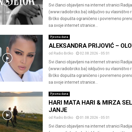
Svi članci objavljeni na internet stranici Radij
(www.radiobrcko.ba) isključivo su vlasništvo 
Brčko dopušta ograničeno i povremeno pren
sa svoje internet stranice...
Pjesma dana
ALEKSANDRA PRIJOVIĆ – OL
od
Radio Brčko
02.08.2026 - 05:01
Svi članci objavljeni na internet stranici Radij
(www.radiobrcko.ba) isključivo su vlasništvo 
Brčko dopušta ograničeno i povremeno pren
sa svoje internet stranice...
Pjesma dana
HARI MATA HARI & MIRZA SEL
JANJE
od
Radio Brčko
01.08.2026 - 05:01
Svi članci objavljeni na internet stranici Radij