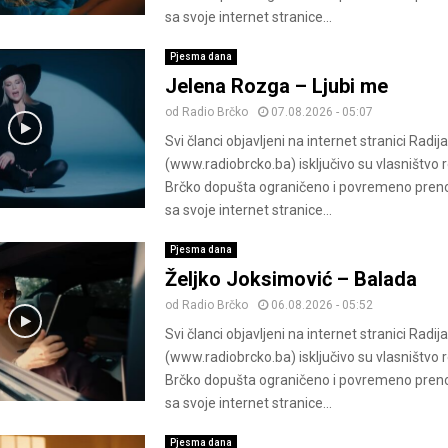
sa svoje internet stranice...
Pjesma dana
Jelena Rozga – Ljubi me
od
Radio Brčko
07.08.2026 - 05:07
Svi članci objavljeni na internet stranici Radij
(www.radiobrcko.ba) isključivo su vlasništvo 
Brčko dopušta ograničeno i povremeno pren
sa svoje internet stranice...
Pjesma dana
Željko Joksimović – Balada
od
Radio Brčko
06.08.2026 - 05:52
Svi članci objavljeni na internet stranici Radij
(www.radiobrcko.ba) isključivo su vlasništvo 
Brčko dopušta ograničeno i povremeno pren
sa svoje internet stranice...
Pjesma dana