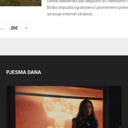
(www.radiobrcko.ba) isključivo su vlasništvo 
Brčko dopušta ograničeno i povremeno pren
sa svoje internet stranice...
…
250
ion
PJESMA DANA