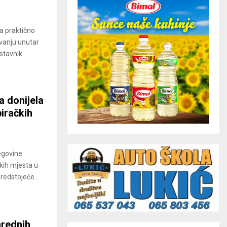
a praktično
ovanju unutar
stavnik
a donijela
iračkih
egovine
čkih mjesta u
predstojeće...
nrednih