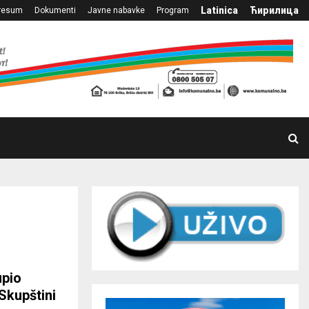
Latinica
Ћирилица
resum
Dokumenti
Javne nabavke
Program
upio
Skupštini