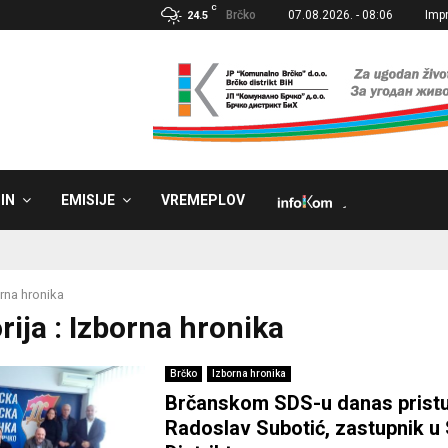
C
Brčko
07.08.2026. - 08:06
Imp
24.5
IN
EMISIJE
VREMEPLOV
˼
rna hronika
rija : Izborna hronika
Brčko
Izborna hronika
Brčanskom SDS-u danas prist
Radoslav Subotić, zastupnik u 