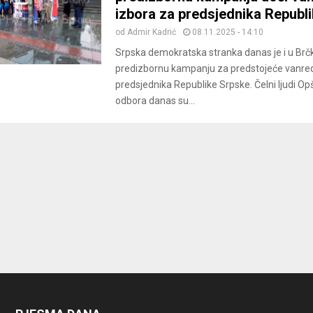
izbora za predsjednika Republ
od
Admir Kadrić
08.11.2025 - 14:10
Srpska demokratska stranka danas je i u Br
predizbornu kampanju za predstojeće vanre
predsjednika Republike Srpske. Čelni ljudi Op
odbora danas su...