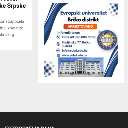
ike Srpske
čkom započela
dne izbore za
štinskog