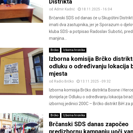
Distrikta
od
Admir Kadrić
18.11.2025 - 16:04
Brčanski SDS od danas će u Skupštini Distrikt
imati dva zastupnika, jer je Sporazum o djel
kluba SDS-a potpisao Radoslav Subotić, pred
manjina...
Brčko
Izborna hronika
Izborna komisija Brčko distrikt
odluku o određivanju lokacija b
mjesta
od
Radio Brčko
13.11.2025 - 09:32
Izborna komisija Brčko distrikta Bosne i Herc
donijela je Odluku o određivanju lokacija bira
izbornoj jedinici 200C – Brčko distrikt BiH za 
Brčko
Izborna hronika
Brčanski SDS danas započeo
predizbornu kampanju uoči va