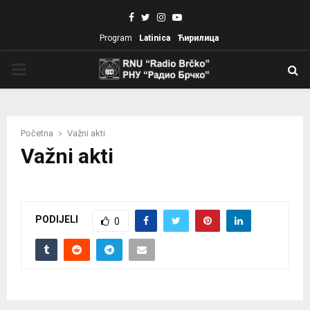
Facebook
Twitter
Instagram
Youtube
Program
Latinica
Ћирилица
PRIMARY
MENU
Početna
Važni akti
Važni akti
PODIJELI
0