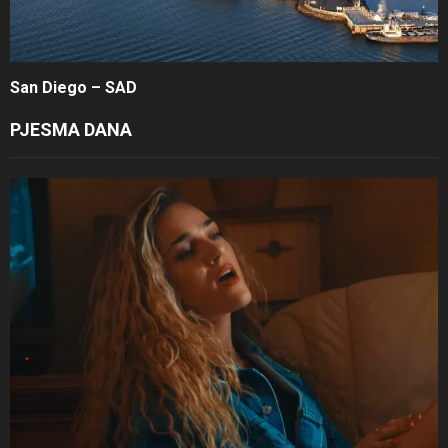
San Diego – SAD
PJESMA DANA