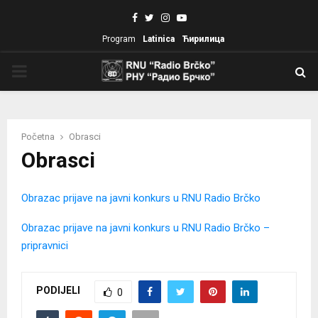
Facebook
Twitter
Instagram
Youtube
Program
Latinica
Ћирилица
PRIMARY
MENU
Početna
Obrasci
Obrasci
Obrazac prijave na javni konkurs u RNU Radio Brčko
Obrazac prijave na javni konkurs u RNU Radio Brčko –
pripravnici
PODIJELI
0