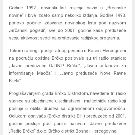
Godine 1992., novinski list mijenja naziv u „Brčanske
novine“ i biva izdato samo nekoliko izdanja. Godine 1993.
ponovo počinje izdavanje novinskog lista pod nazivom
„Brčanski pogledi“, sve do 2001. godine kada preduzeće
svoju aktivnost svodi na emitovanje radijskog programa.
Tokom ratnog i poslijeratnog perioda u Bosni i Hercegovini
na području opštine Brčko poslovale su tri radio stanice:
„Javno preduzeće OJRNIP Brčko“, „Javna ustanova za
informisanje Maoča“ i „Javno preduzeće Nove Ravne
Bijela“.
Proglašavanjem grada Brčko Distriktom, navedene tri radio
stanice su objedinjene u jedinstveni i multietnički radio koji
posluje u obliku društva sa ograničenom odgovornošću.
Odlukom osnivača (Brčko distrikt BiH) preduzeće od 2001.
godine posluje pod punim nazivom Javno preduzeće
„Radio Brčko“ d.o.o. Brčko distrikt Bosne i Hercegovine.