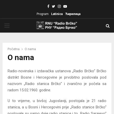
Facebook
Twitter
Instagram
Youtube
Program
Latinica
Ћирилица
PRIMARY
MENU
Početna
O nama
O nama
Radio-novinska i izdavačka ustanova „Radio Brčko“ Brčko
distrikt Bosne i Hercegovine je prvobitno poslovala pod
nazivom „Radio stanica Brčko“ i zvanično je počela sa
radom 15.02.1960. godine.
U to vrijeme, u bivšoj Jugoslaviji, postojala je 21 radio
stanica, a u Bosni i Hercegovini prije „Radio stanice Brčko“
poslovale su samo dvije radio stanice i to „Radio Sarajevo“