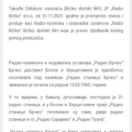
Takođe Odlukom osnivača (Brčko distrikt BiH) JP „Radio
Brčko“ d.o.o. od 01.11.2021. godine je promjenilo status i
posluje kao Radio-novinska i izdavačka ustanova „Radio
Brčko“ Brčko distrikt BiH koja je pravni sljedbenik bivšeg
javnog preduzeća.
Радио-новинска и издавачка установа „Радио Брчко“
Брчко дистрикт Босне и Херцеговине је првобитно
пословала под називом „Радио станица Брчко“ и
званично је почела са радом 15.02.1960. године.
У то вријеме, у бившој Југославији, постојала је 21
радио станица, а у Босни и Херцеговини прије „Радио
станице Брчко“ пословале су само двије радио
станице и то „Радио Сарајево“ и „Радио Тузла“.
„Радио станица Брчко“ је била смјештена у згради