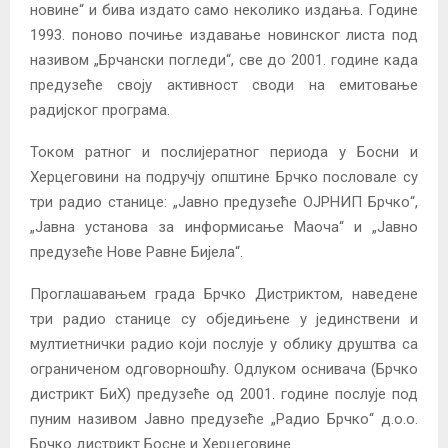
новине“ и бива издато само неколико издања. Године
1993. поново почиње издавање новинског листа под
називом „Брчански погледи“, све до 2001. године када
предузеће своју активност своди на емитовање
радијског програма.
Током ратног и послијератног периода у Босни и
Херцеговини на подручју општине Брчко пословале су
три радио станице: „Јавно предузеће ОЈРНИП Брчко“,
„Јавна установа за информисање Маоча“ и „Јавно
предузеће Нове Равне Бијела“.
Проглашавањем града Брчко Дистриктом, наведене
три радио станице су обједињене у јединствени и
мултиетнички радио који послује у облику друштва са
ограниченом одговорношћу. Одлуком оснивача (Брчко
дистрикт БиХ) предузеће од 2001. године послује под
пуним називом Јавно предузеће „Радио Брчко“ д.о.о.
Брчко дистрикт Босне и Херцеговине.