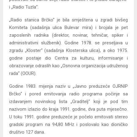
i „Radio Tuzla“.
„Radio stanica Brčko“ je bila smještena u zgradi bivšeg
Komiteta (sadašnja ulica Bulevar mira) i brojala je pet
zaposlenih radnika (direktor, novinar, tehničar, spiker i
administrativni službenik). Godine 1978. se preseljava u
zgradu „Kloster“ (sadašnja Klosterska ulica), a oko 1975.
godine postaje dio Centra za kulturu, informisanje i
obrazovanje odraslih kao „Osnovna organizacija udruženog
rada“ (OOUR).
Godine 1983. mijenja naziv u „Javno preduzeće OJRNIP
Brčko“ i pored emitovanja radio programa počinje sa
izdavanjem novinskog lista „Graditelj“ koji je pod tim
nazivom izlazio do kraja 1991. godine, dva puta mjesečno.
U toku 1991. godine preduzeće je počelo emitovati stereo
gradski program na 94,80 MHz i poslovalo kao dioničko
društvo 127 dana.