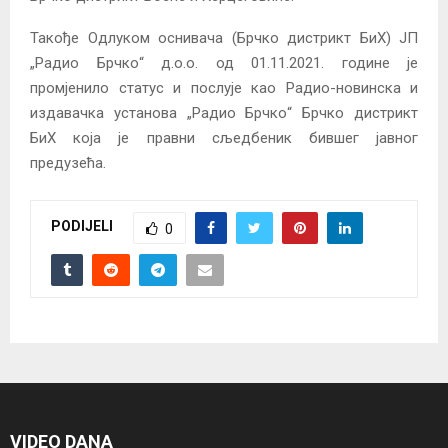
Такође Одлуком оснивача (Брчко дистрикт БиХ) ЈП
„Радио Брчко“ д.о.о. од 01.11.2021. године је
промјенило статус и послује као Радио-новинска и
издавачка установа „Радио Брчко“ Брчко дистрикт
БиХ која је правни сљедбеник бившег јавног
предузећа.
PODIJELI
0
VIDEO DANA