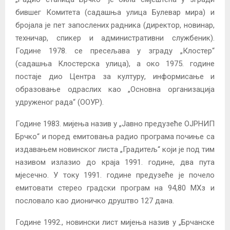
бившег Комитета (садашња улица Булевар мира) и
бројала је пет запослених радника (директор, новинар,
техничар, спикер и административни службеник).
Године 1978. се пресељава у зграду „Клостер“
(садашња Клостерска улица), а око 1975. године
постаје дио Центра за културу, информисање и
образовање одраслих као „Основна организација
удруженог рада“ (ООУР).
Године 1983. мијења назив у „Јавно предузеће ОЈРНИП
Брчко“ и поред емитовања радио програма почиње са
издавањем новинског листа „Градитељ“ који је под тим
називом излазио до краја 1991. године, два пута
мјесечно. У току 1991. године предузеће је почело
емитовати стерео градски програм на 94,80 МХз и
пословало као дионичко друштво 127 дана.
Године 1992., новински лист мијења назив у „Брчанске