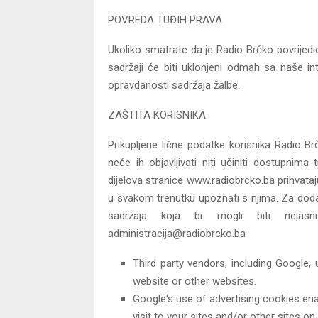
POVREDA TUĐIH PRAVA
Ukoliko smatrate da je Radio Brčko povrijed
sadržaji će biti uklonjeni odmah sa naše in
opravdanosti sadržaja žalbe.
ZAŠTITA KORISNIKA
Prikupljene lične podatke korisnika Radio B
neće ih objavljivati niti učiniti dostupnima 
dijelova stranice www.radiobrcko.ba prihvataj
u svakom trenutku upoznati s njima. Za dodat
sadržaja koja bi mogli biti nejasni
administracija@radiobrcko.ba
Third party vendors, including Google,
website or other websites.
Google's use of advertising cookies enab
visit to your sites and/or other sites on 