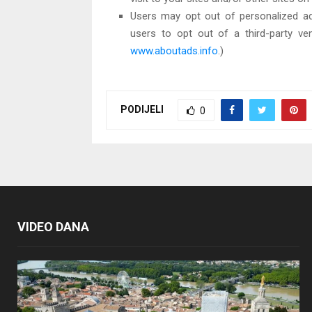
Users may opt out of personalized adv
users to opt out of a third-party ven
www.aboutads.info
.)
PODIJELI
0
VIDEO DANA