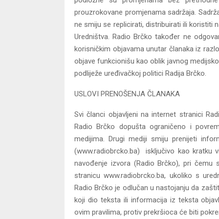
prouzrokovane promjenama sadržaja. Sadržaji
ne smiju se replicirati, distribuirati ili koristi
Uredništva. Radio Brčko također ne odgovara
korisničkim objavama unutar članaka iz razl
objave funkcionišu kao oblik javnog medijsko
podliježe uređivačkoj politici Radija Brčko.
USLOVI PRENOŠENJA ČLANAKA
Svi članci objavljeni na internet stranici Ra
Radio Brčko dopušta ograničeno i povrem
medijima. Drugi mediji smiju prenijeti info
(www.radiobrcko.ba) isključivo kao kratku v
navođenje izvora (Radio Brčko), pri čemu su
stranicu www.radiobrcko.ba, ukoliko s ured
Radio Brčko je odlučan u nastojanju da zaštiti
koji dio teksta ili informacija iz teksta ob
ovim pravilima, protiv prekršioca će biti po