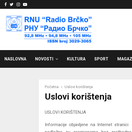
Facebook
Twitter
Instagram
Youtube
NASLOVNA
NOVOSTI
KULTURA
SPORT
MAGAZ
Početna
Uslovi korištenja
Uslovi korištenja
USLOVI KORIŠTENJA
Informacije objavljene na Internet stranic
podložne su promjenama bez prethodne 