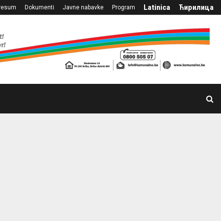
Latinica
Ћирилица
resum
Dokumenti
Javne nabavke
Program