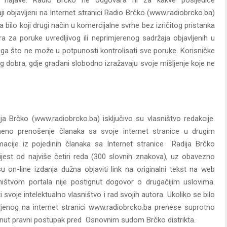
 objavljeni na Internet stranici Radio Brčko (www.radiobrcko.ba)
ti na bilo koji drugi način u komercijalne svrhe bez izričitog pristanka
 za poruke uvredljivog ili neprimjerenog sadržaja objavljenih u
oga što ne može u potpunosti kontrolisati sve poruke. Korisničke
g dobra, gdje građani slobodno izražavaju svoje mišljenje koje ne
dija Brčko (www.radiobrcko.ba) isključivo su vlasništvo redakcije.
eno prenošenje članaka sa svoje internet stranice u drugim
rmacije iz pojedinih članaka sa Internet stranice Radija Brčko
ijest od najviše četiri reda (300 slovnih znakova), uz obavezno
 on-line izdanja dužna objaviti link na originalni tekst na web
ništvom portala nije postignut dogovor o drugačijim uslovima.
 svoje intelektualno vlasništvo i rad svojih autora. Ukoliko se bilo
javljenog na internet stranici www.radiobrcko.ba prenese suprotno
krenut pravni postupak pred Osnovnim sudom Brčko distrikta.