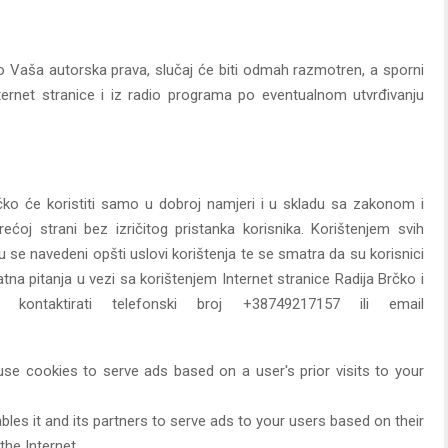
io Vaša autorska prava, slučaj će biti odmah razmotren, a sporni
ternet stranice i iz radio programa po eventualnom utvrđivanju
rčko će koristiti samo u dobroj namjeri i u skladu sa zakonom i
trećoj strani bez izričitog pristanka korisnika. Korištenjem svih
u se navedeni opšti uslovi korištenja te se smatra da su korisnici
na pitanja u vezi sa korištenjem Internet stranice Radija Brčko i
 kontaktirati telefonski broj +38749217157 ili email
 use cookies to serve ads based on a user's prior visits to your
les it and its partners to serve ads to your users based on their
the Internet.