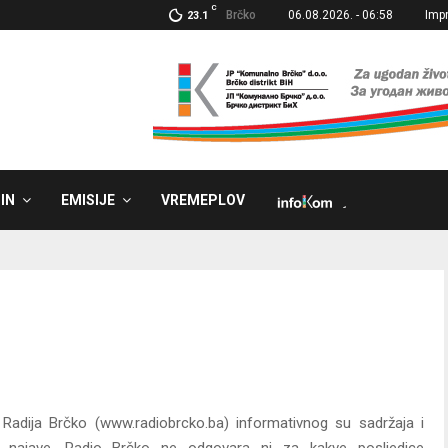
C
Brčko
06.08.2026. - 06:58
Imp
23.1
IN
EMISIJE
VREMEPLOV
˼
i Radija Brčko (www.radiobrcko.ba) informativnog su sadržaja i
najave. Radio Brčko ne odgovara ni za kakve posljedice