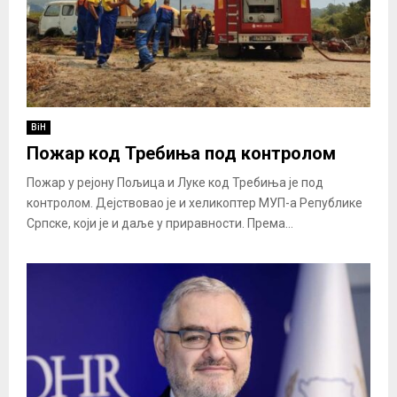
BiH
Пожар код Требиња под контролом
Пожар у рејону Пољица и Луке код Требиња је под
контролом. Дејствовао је и хеликоптер МУП-а Републике
Српске, који је и даље у приравности. Према...