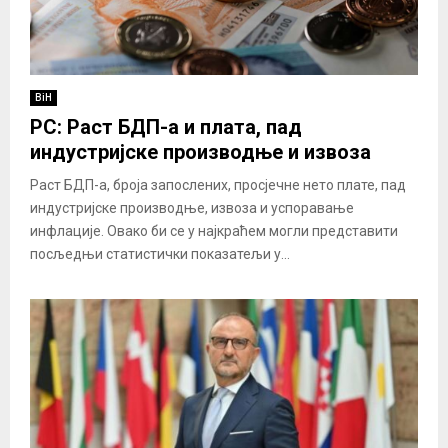
BiH
РС: Раст БДП-а и плата, пад
индустријске производње и извоза
Раст БДП-а, броја запослених, просјечне нето плате, пад
индустријске производње, извоза и успоравање
инфлације. Овако би се у најкраћем могли представити
посљедњи статистички показатељи у...