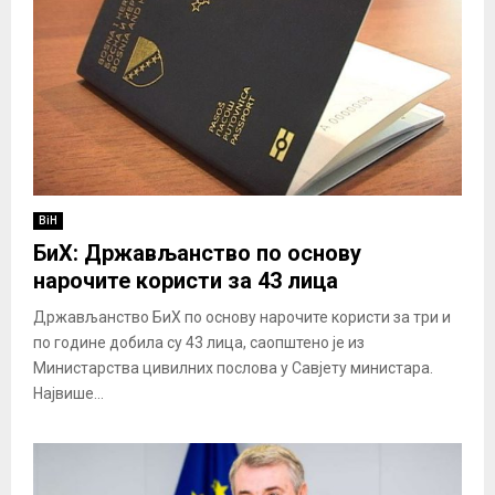
BiH
БиХ: Држављанство по основу
нарочите користи за 43 лица
Држављанство БиХ по основу нарочите користи за три и
по године добила су 43 лица, саопштено је из
Министарства цивилних послова у Савјету министара.
Највише...