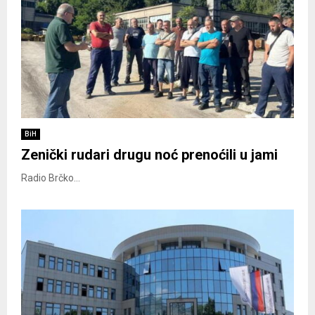
BiH
Zenički rudari drugu noć prenoćili u jami
Radio Brčko...