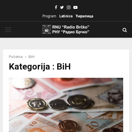
Facebook
Twitter
Instagram
Youtube
Program
Latinica
Ћирилица
PRIMARY
MENU
Početna
BiH
Kategorija : BiH