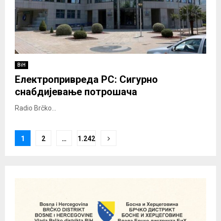
BiH
Електропривреда РС: Сигурно
снабдијевање потрошача
Radio Brčko...
Posts
1
2
…
1.242
pagination