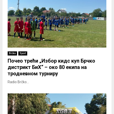
Brčko
Sport
Почео трећи „Избор кидс куп Брчко
дистрикт БиХ“ – око 80 екипа на
тродневном турниру
Radio Brčko...