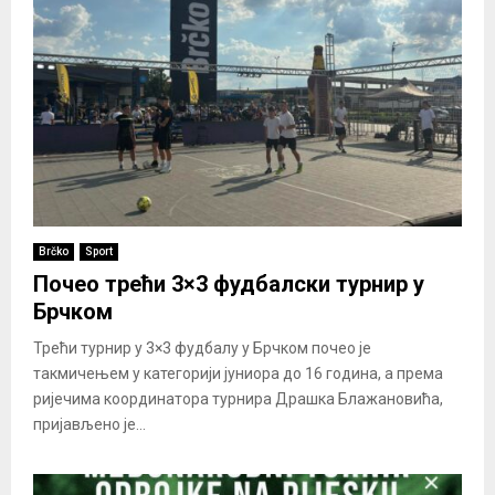
Brčko
Sport
Почео трећи 3×3 фудбалски турнир у
Брчком
Трећи турнир у 3×3 фудбалу у Брчком почео је
такмичењем у категорији јуниора до 16 година, а према
ријечима координатора турнира Драшка Блажановића,
пријављено је...