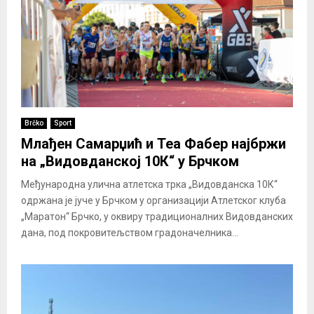
Brčko
Sport
Млађен Самарџић и Теа Фабер најбржи
на „Видовданској 10К“ у Брчком
Међународна улична атлетска трка „Видовданска 10К“
одржана је јуче у Брчком у организацији Атлетског клуба
„Маратон“ Брчко, у оквиру традиционалних Видовданских
дана, под покровитељством градоначелника...