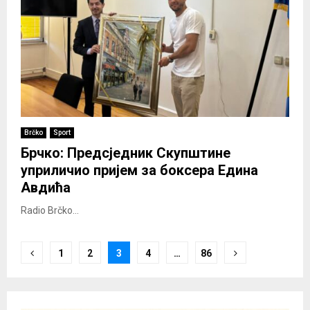
Brčko
Sport
Брчко: Предсједник Скупштине
уприличио пријем за боксера Едина
Авдића
Radio Brčko...
Posts
1
2
3
4
…
86
pagination