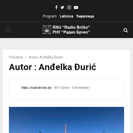
Facebook
Twitter
Instagram
Youtube
Program
Latinica
Ћирилица
PRIMARY
MENU
Početna
Autor
Anđelka Đurić
Autor :
Anđelka Đurić
https://radiobrcko.ba
-
857 Vijesti
-
0 Komentari