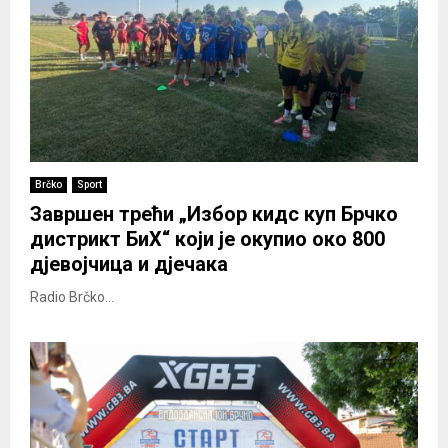
Brčko
Sport
Завршен трећи „Избор кидс куп Брчко
дистрикт БиХ“ који је окупио око 800
д‌јевојчица и д‌јечака
Radio Brčko...