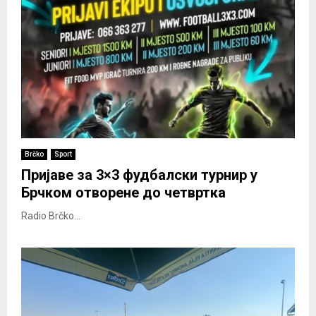
Brčko
Sport
Пријаве за 3×3 фудбалски турнир у
Брчком отворене до четвртка
Radio Brčko...