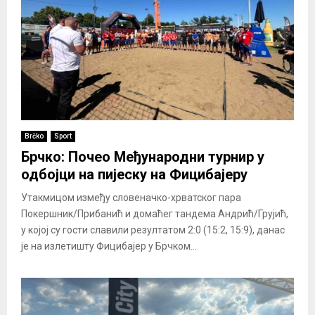
Brčko
Sport
Брчко: Почео Међународни турнир у
одбојци на пијеску на Фицибајеру
Утакмицом између словеначко-хрватског пара
Покершник/Прибанић и домаћег тандема Андрић/Грујић,
у којој су гости славили резултатом 2:0 (15:2, 15:9), данас
је на излетишту Фицибајер у Брчком...