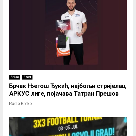
Brčko
Sport
Брчак Његош Ђукић, најбољи стријелац
АРКУС лиге, појачава Татран Прешов
Radio Brčko...