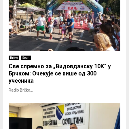
Brčko
Sport
Све спремно за „Видовданску 10К“ у
Брчком: Очекује се више од 300
учесника
Radio Brčko...