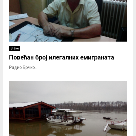
Brčko
Повећан број илегалних емиграната
Радио Брчко...