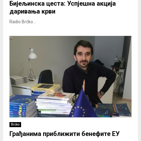
Бијељинска цеста: Успјешна акција
даривања крви
Radio Brčko...
Brčko
Грађанима приближити бенефите ЕУ