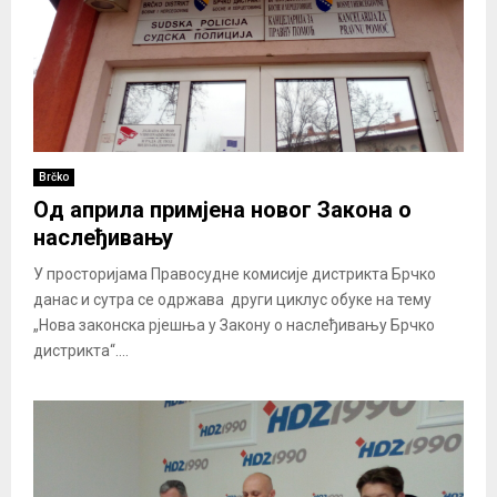
Brčko
Од априла примјена новог Закона о
наслеђивању
У просторијама Правосудне комисије дистрикта Брчко
данас и сутра се одржава други циклус обуке на тему
„Нова законска рјешња у Закону о наслеђивању Брчко
дистрикта“....