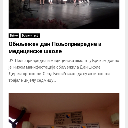
Brčko
Dobre vijesti
Обиљежен дан Пољопривредне и
медицинске школе
ЈУ Пољопривредна и медицинска школа у Брчком данас
је низом манифестација обиљежила Дан школе.
Директор школе Сеад Бешић каже да су активности
трајале цијелу седмицу...