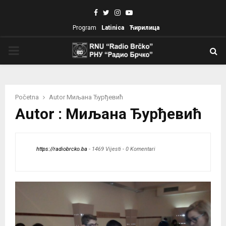
Facebook
Twitter
Instagram
Youtube
Program
Latinica
Ћирилица
PRIMARY
MENU
Početna
Autor
Миљана Ђурђевић
Autor :
Миљана Ђурђевић
https://radiobrcko.ba
-
1469 Vijesti
-
0 Komentari