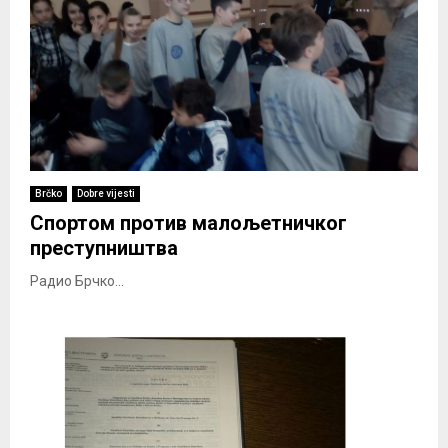
Brčko
Dobre vijesti
Спортом против малољетничког
преступништва
Радио Брчко...