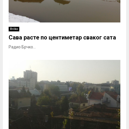
Brčko
Сава расте по центиметар сваког сата
Радио Брчко...