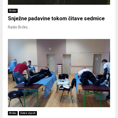
Brčko
Snježne padavine tokom čitave sedmice
Radio Brčko...
Brčko
Dobre vijesti