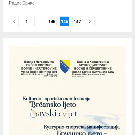
Радио Брчко...
Posts
1
…
145
146
147
pagination