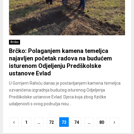
Brčko
Brčko: Polaganjem kamena temeljca
najavljen početak radova na budućem
isturenom Odjeljenju Predškolske
ustanove Evlad
U Gornjem Rahiću danas je postavljanjem kamena temeljca
ozvaničena izgradnja budućeg isturenog Odjeljenja
Predškolske ustanove Evlad. Djeca koja zbog fizičke
udaljenosti s ovog područja nisu...
Posts
1
…
72
73
74
…
80
pagination