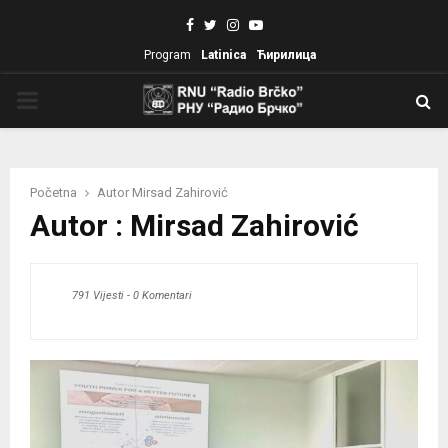
Facebook
Twitter
Instagram
Youtube
Program
Latinica
Ћирилица
PRIMARY
MENU
Početna
Autor
Mirsad Zahirović
Autor :
Mirsad Zahirović
791 Vijesti
-
0 Komentari