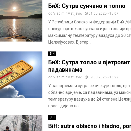
БиХ: Сутра сунчано и топло
od
Vladimir Matijević
01.05.2025 - 15:07
У Републици Српској и Федерацији БиХ /Ф
очекује претежно сунчано и још топлије вр
максималну температуру ваздуха до 30 с
Целзијусових. Вјетар...
BiH
БиХ: Сутра топло и вјетровит
падавинама
od
Vladimir Matijević
09.03.2025 - 16:29
У нашој земљи сутра се очекује топло, вје
облачно вријеме, са падавинама, уз макс
температуру ваздуха до 24 степена Целзи
првог дијела на...
BiH
BiH: sutra oblačno i hladno, p