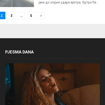
јаке до олујне ударе вјетра. Ујутро ће...
2
3
…
5
ion
PJESMA DANA