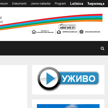
Latinica
Ћирилица
resum
Dokumenti
Javne nabavke
Program