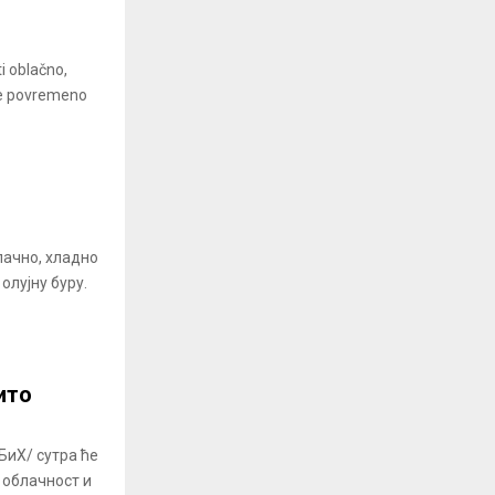
ti oblačno,
 je povremeno
лачно, хладно
 олујну буру.
ито
БиХ/ сутра ће
 облачност и