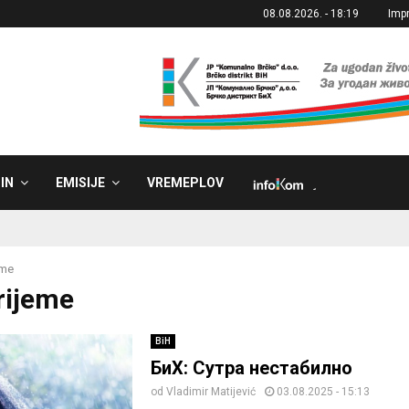
08.08.2026. - 18:19
Imp
IN
EMISIJE
VREMEPLOV
˼
eme
vrijeme
BiH
БиХ: Сутра нестабилно
od
Vladimir Matijević
03.08.2025 - 15:13