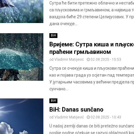
Сутра ће бити претежно облачно и нестаб
са пљусковима и грмљавином, а највиша 
ваздуха биће 29 степени Целијусових. У п
дана очекује...
BiH
Вријеме: Сутра киша и пљуск
праћени грмљавином
od
Vladimir Matijević
02.08.2025 - 15:53
Сутра се очекује киша и пљускови праћен
као и појава града уз осјетан пад темпера
У јутарњим часовима у већини предјела 
сунчано...
BiH
BiH: Danas sunčano
od
Vladimir Matijević
02.08.2025 - 10:43
U našoj zemlji danas će biti pretežno sunčano
poslije podne očekuje se razvoj oblačnosti ko