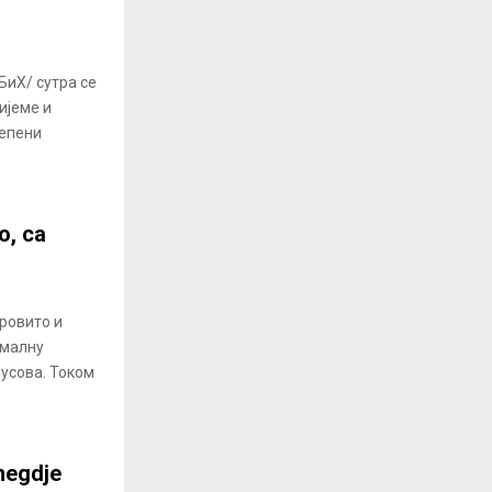
БиХ/ сутра се
ијеме и
тепени
о, са
тровито и
ималну
јусова. Током
onegdje