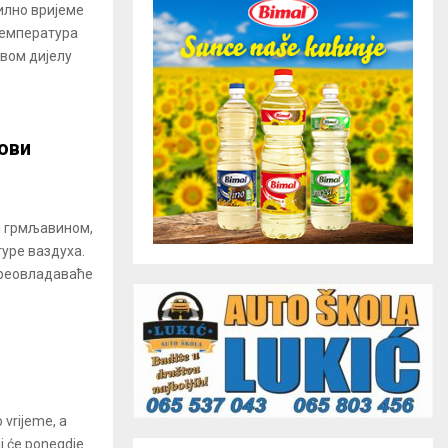
илно вријеме
температура
рвом дијелу
ови
и грмљавином,
туре ваздуха.
преовладаваће
 vrijeme, a
ji će ponegdje