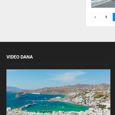
Posts
1
paginat
VIDEO DANA