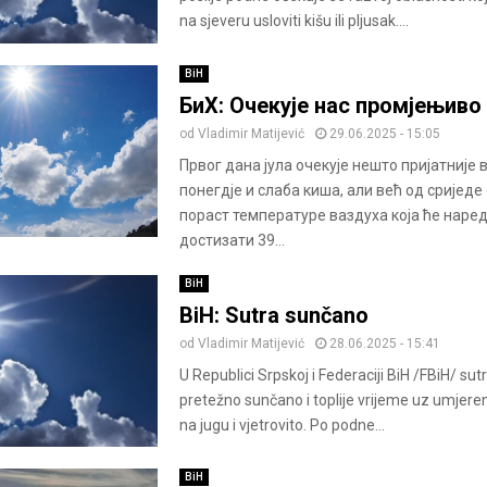
na sjeveru usloviti kišu ili pljusak....
BiH
БиХ: Очекује нас промјењиво
od
Vladimir Matijević
29.06.2025 - 15:05
Првог дана јула очекује нешто пријатније 
понегдје и слаба киша, али већ од сриједе
пораст температуре ваздуха која ће наре
достизати 39...
BiH
BiH: Sutra sunčano
od
Vladimir Matijević
28.06.2025 - 15:41
U Republici Srpskoj i Federaciji BiH /FBiH/ sut
pretežno sunčano i toplije vrijeme uz umjere
na jugu i vjetrovito. Po podne...
BiH