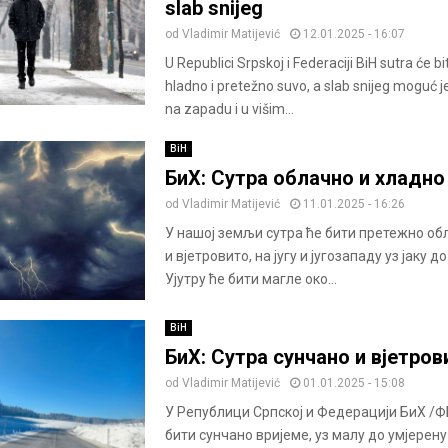
slab snijeg
od
Vladimir Matijević
12.01.2025 - 16:07
U Republici Srpskoj i Federaciji BiH sutra će bi
hladno i pretežno suvo, a slab snijeg moguć
na zapadu i u višim...
BiH
БиХ: Сутра облачно и хладно
od
Vladimir Matijević
11.01.2025 - 16:26
У нашој земљи сутра ће бити претежно об
и вјетровито, на југу и југозападу уз јаку до
Ујутру ће бити магле око...
BiH
БиХ: Сутра сунчано и вјетров
od
Vladimir Matijević
01.01.2025 - 15:08
У Републици Српској и Федерацији БиХ /Ф
бити сунчано вријеме, уз малу до умјерену