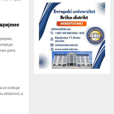
 вријеме
вријеме,
 слиједи
дних дана
ra se očekuje
nu oblačnost, a