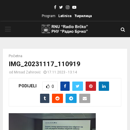
Facebook
Twitter
Instagram
Youtube
Program
Latinica
Ћирилица
PRIMARY
MENU
Početna
IMG_20231117_110919
od
Mirsad Zahirović
17.11.2023 - 13:14
PODIJELI
0