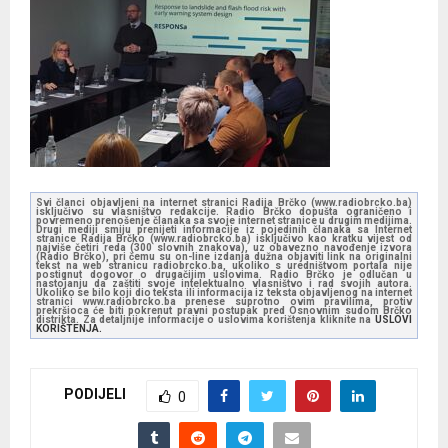
Svi članci objavljeni na internet stranici Radija Brčko (www.radiobrcko.ba)
isključivo su vlasništvo redakcije. Radio Brčko dopušta ograničeno i
povremeno prenošenje članaka sa svoje internet stranice u drugim medijima.
Drugi mediji smiju prenijeti informacije iz pojedinih članaka sa Internet
stranice Radija Brčko (www.radiobrcko.ba) isključivo kao kratku vijest od
najviše četiri reda (300 slovnih znakova), uz obavezno navođenje izvora
(Radio Brčko), pri čemu su on-line izdanja dužna objaviti link na originalni
tekst na web stranicu radiobrcko.ba, ukoliko s uredništvom portala nije
postignut dogovor o drugačijim uslovima. Radio Brčko je odlučan u
nastojanju da zaštiti svoje intelektualno vlasništvo i rad svojih autora.
Ukoliko se bilo koji dio teksta ili informacija iz teksta objavljenog na internet
stranici www.radiobrcko.ba prenese suprotno ovim pravilima, protiv
prekršioca će biti pokrenut pravni postupak pred Osnovnim sudom Brčko
distrikta. Za detaljnije informacije o uslovima korištenja kliknite na
USLOVI
KORIŠTENJA.
PODIJELI
0