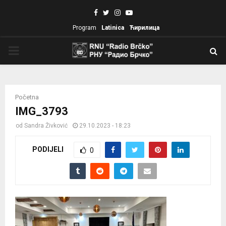
Facebook
Twitter
Instagram
Youtube
Program
Latinica
Ћирилица
PRIMARY
MENU
Početna
IMG_3793
od
Sandra Živković
29.10.2023 - 18:23
PODIJELI
0