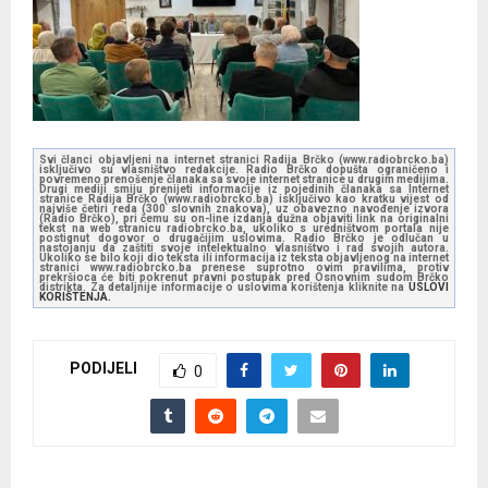
Svi članci objavljeni na internet stranici Radija Brčko (www.radiobrcko.ba)
isključivo su vlasništvo redakcije. Radio Brčko dopušta ograničeno i
povremeno prenošenje članaka sa svoje internet stranice u drugim medijima.
Drugi mediji smiju prenijeti informacije iz pojedinih članaka sa Internet
stranice Radija Brčko (www.radiobrcko.ba) isključivo kao kratku vijest od
najviše četiri reda (300 slovnih znakova), uz obavezno navođenje izvora
(Radio Brčko), pri čemu su on-line izdanja dužna objaviti link na originalni
tekst na web stranicu radiobrcko.ba, ukoliko s uredništvom portala nije
postignut dogovor o drugačijim uslovima. Radio Brčko je odlučan u
nastojanju da zaštiti svoje intelektualno vlasništvo i rad svojih autora.
Ukoliko se bilo koji dio teksta ili informacija iz teksta objavljenog na internet
stranici www.radiobrcko.ba prenese suprotno ovim pravilima, protiv
prekršioca će biti pokrenut pravni postupak pred Osnovnim sudom Brčko
distrikta. Za detaljnije informacije o uslovima korištenja kliknite na
USLOVI
KORIŠTENJA.
PODIJELI
0