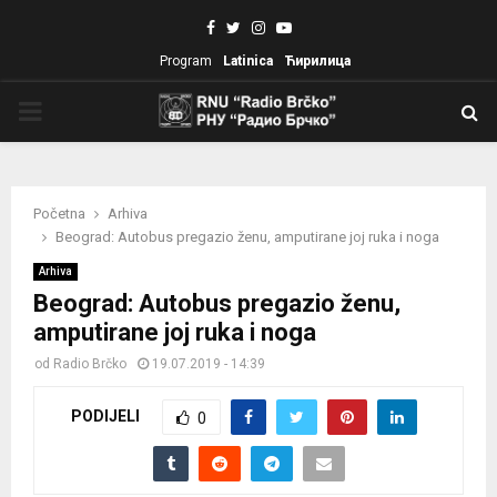
Facebook
Twitter
Instagram
Youtube
Program
Latinica
Ћирилица
PRIMARY
MENU
Početna
Arhiva
Beograd: Autobus pregazio ženu, amputirane joj ruka i noga
Arhiva
Beograd: Autobus pregazio ženu,
amputirane joj ruka i noga
od
Radio Brčko
19.07.2019 - 14:39
PODIJELI
0