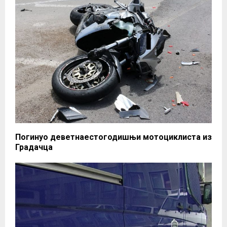
Погинуо деветнаестогодишњи мотоциклиста из
Градачца