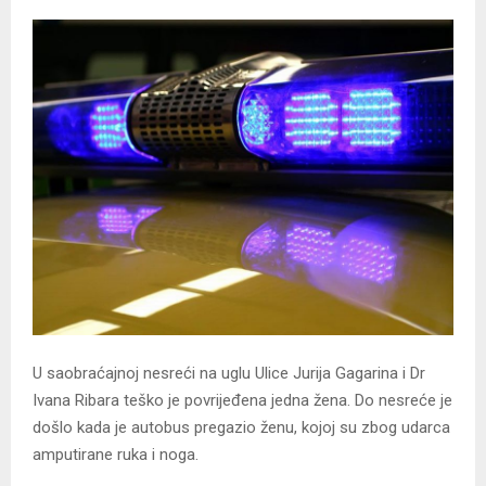
U saobraćajnoj nesreći na uglu Ulice Jurija Gagarina i Dr
Ivana Ribara teško je povrijeđena jedna žena. Do nesreće je
došlo kada je autobus pregazio ženu, kojoj su zbog udarca
amputirane ruka i noga.