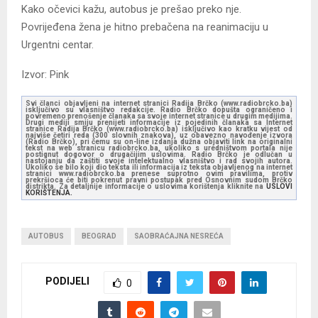
Kako očevici kažu, autobus je prešao preko nje.
Povrijeđena žena je hitno prebačena na reanimaciju u
Urgentni centar.
Izvor: Pink
Svi članci objavljeni na internet stranici Radija Brčko (www.radiobrcko.ba)
isključivo su vlasništvo redakcije. Radio Brčko dopušta ograničeno i
povremeno prenošenje članaka sa svoje internet stranice u drugim medijima.
Drugi mediji smiju prenijeti informacije iz pojedinih članaka sa Internet
stranice Radija Brčko (www.radiobrcko.ba) isključivo kao kratku vijest od
najviše četiri reda (300 slovnih znakova), uz obavezno navođenje izvora
(Radio Brčko), pri čemu su on-line izdanja dužna objaviti link na originalni
tekst na web stranicu radiobrcko.ba, ukoliko s uredništvom portala nije
postignut dogovor o drugačijim uslovima. Radio Brčko je odlučan u
nastojanju da zaštiti svoje intelektualno vlasništvo i rad svojih autora.
Ukoliko se bilo koji dio teksta ili informacija iz teksta objavljenog na internet
stranici www.radiobrcko.ba prenese suprotno ovim pravilima, protiv
prekršioca će biti pokrenut pravni postupak pred Osnovnim sudom Brčko
distrikta. Za detaljnije informacije o uslovima korištenja kliknite na
USLOVI
KORIŠTENJA.
AUTOBUS
BEOGRAD
SAOBRAĆAJNA NESREĆA
PODIJELI
0