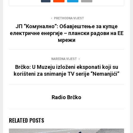
PRETHODNA VIJEST
ЈП “Комунално”: Обавјештење за купце
електричне енергије – плански радови на ЕЕ
мрежи
NAREDNA VIJEST
Brčko: U Muzeju izloženi eksponati koji su
korišteni za snimanje TV serije “Nemanjići”
Radio Brčko
RELATED POSTS