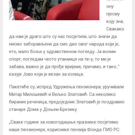
ону
пјесму
коју зна.
Свакако
да нам је драго што су нас посјетили, што значи да
нисмо заборављени да смо дио овог народа који је,
ето, мало бољи у здравственом погледу. Ја волим
спорт, погледам често утакмице на тв-у, то ми је
забава, важно је да прође вријеме, причамо, и тако..“
казује Јово који је везан за колица.
Пакетиће су, испред Удружења пензионера, уручивали
Митар Милошевић и Вељко Златовић. Са неколико
бираних реченица, предсједник Златовић је поздравио
станаре Дома у Доњем Брезику.
„Сваке године за новогодишње празнике посјетимо
наше пензионере, кориснике пензија Фонда ПИО РС.