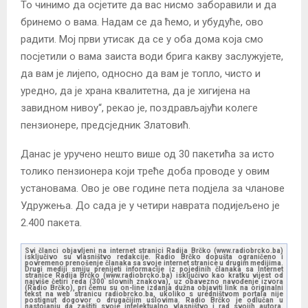
То чинимо да осјетите да вас нисмо заборавили и да
бринемо о вама. Надам се да ћемо, и убудуће, ово
радити. Мој први утисак да се у оба дома која смо
посјетили о вама заиста води брига какву заслужујете,
да вам је лијепо, односно да вам је топло, чисто и
уредно, да је храна квалитетна, да је хигијена на
завидном нивоу“, рекао је, поздрављајући колеге
пензионере, предсједник Златовић.
Данас је уручено нешто више од 30 пакетића за исто
толико пензионера који треће доба проводе у овим
установама. Ово је ове године пета подјела за чланове
Удружења. До сада је у четири наврата подијељено је
2.400 пакета.
Svi članci objavljeni na internet stranici Radija Brčko (www.radiobrcko.ba)
isključivo su vlasništvo redakcije. Radio Brčko dopušta ograničeno i
povremeno prenošenje članaka sa svoje internet stranice u drugim medijima.
Drugi mediji smiju prenijeti informacije iz pojedinih članaka sa Internet
stranice Radija Brčko (www.radiobrcko.ba) isključivo kao kratku vijest od
najviše četiri reda (300 slovnih znakova), uz obavezno navođenje izvora
(Radio Brčko), pri čemu su on-line izdanja dužna objaviti link na originalni
tekst na web stranicu radiobrcko.ba, ukoliko s uredništvom portala nije
postignut dogovor o drugačijim uslovima. Radio Brčko je odlučan u
nastojanju da zaštiti svoje intelektualno vlasništvo i rad svojih autora.