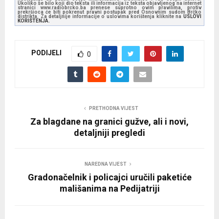
Ukoliko se bilo koji dio teksta ili informacija iz teksta objavljenog na internet
stranici www.radiobrcko.ba prenese suprotno ovim pravilima, protiv
prekršioca će biti pokrenut pravni postupak pred Osnovnim sudom Brčko
distrikta. Za detaljnije informacije o uslovima korištenja kliknite na
USLOVI
KORIŠTENJA.
PODIJELI
0
PRETHODNA VIJEST
Za blagdane na granici gužve, ali i novi,
detaljniji pregledi
NAREDNA VIJEST
Gradonačelnik i policajci uručili paketiće
mališanima na Pedijatriji