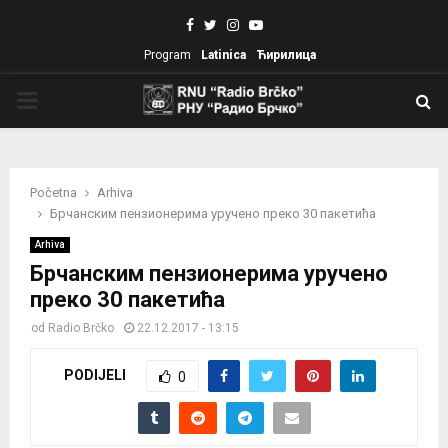
Facebook
Twitter
Instagram
Youtube
Program
Latinica
Ћирилица
PRIMARY
MENU
Početna
Arhiva
Брчанским пензионерима уручено преко 30 пакетића
Arhiva
Брчанским пензионерима уручено
преко 30 пакетића
od
Radio Brčko
22.12.2017 - 13:15
PODIJELI
0