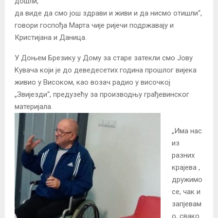
дошли,
да виде да смо још здрави и живи и да нисмо отишли“,
говори госпођа Марта чије ријечи подржавају и
Кристијана и Даница.
У Доњем Брезику у Дому за старе затекли смо Јову
Kувача који је до деведесетих година прошлог вијека
живио у Високом, као возач радио у височкој
„Звијезди“, предузећу за производњу грађевинског
материјала.
„Има нас
из
разних
крајева ,
дружимо
се, чак и
запјевам
о, свако