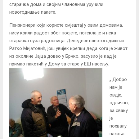
старачка дома и својим члановима уручили
новогодишње пакете.
Пензионери који користе смјештај у овим домовима,
нису крили радост због посјете, потекла је и нека
старачка суза радосница. Деведесетшестогодишњи
Ратко Мијатовић, још увијек крепки деда кога је живот
из околине Јајца довео у Брчко, засузио је кад је
примао пакетић у Дому за старе у ЕШ насељу.
„ Добро
нам је
овдје,
одлично,
за сваку
је
похвалу
пажња