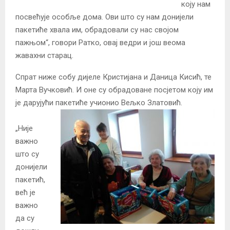
коју нам
посвећује особље дома. Ови што су нам донијели
пакетиће хвала им, обрадовали су нас својом
пажњом“, говори Ратко, овај ведри и још веома
жавахни старац.
Спрат ниже собу дијеле Кристијана и Даница Кисић, те
Марта Вучковић. И оне су обрадоване посјетом коју им
је дарујући пакетиће учионио Вељко Златовић.
„Није
важно
што су
донијели
пакетић,
већ је
важно
да су