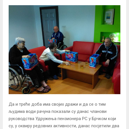
Да и треће доба има својих дражи и да се о тим
људима води рачуна показали су данас чланови
руководства Удружења пензионера РС у Брчком који
су, у оквиру редовних активности, данас посјетили два