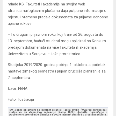
mlade KS. Fakulteti i akademije na svojim web
stranicama/oglasnim pločama daju potpune informacije o
mjestu i vremenu predaje dokumenata za prijavne odnosno
upisne rokove.
– I u drugom prijavnom roku, koji traje od 26. augusta do
13. septembra, budući studenti mogu aplicirati na Konkurs
predajom dokumenata na više fakulteta ili akademija
Univerziteta u Sarajevu – kaže prorektorica .
Studijska 2019/2020. godina počinje 1. oktobra, a početak
nastave zimskog semestra i prijem brucoša planiran je za
7. septembra.
Izvor: FENA
Foto: Ilustracija
Svi članci objavljeni na internet stranici Radija Brčko (www.radiobrcko.ba)
isključivo su vlasništvo redakcije. Radio Brčko dopušta ograničeno i
povremeno prenošenje članaka sa svoje internet stranice u drugim medijima.