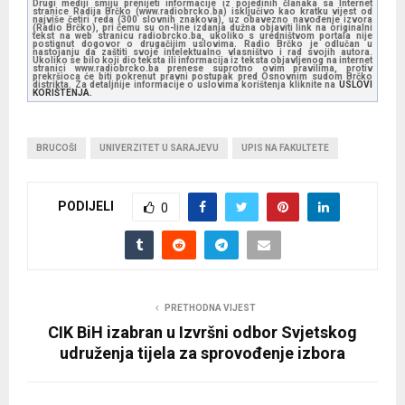
Drugi mediji smiju prenijeti informacije iz pojedinih članaka sa Internet
stranice Radija Brčko (www.radiobrcko.ba) isključivo kao kratku vijest od
najviše četiri reda (300 slovnih znakova), uz obavezno navođenje izvora
(Radio Brčko), pri čemu su on-line izdanja dužna objaviti link na originalni
tekst na web stranicu radiobrcko.ba, ukoliko s uredništvom portala nije
postignut dogovor o drugačijim uslovima. Radio Brčko je odlučan u
nastojanju da zaštiti svoje intelektualno vlasništvo i rad svojih autora.
Ukoliko se bilo koji dio teksta ili informacija iz teksta objavljenog na internet
stranici www.radiobrcko.ba prenese suprotno ovim pravilima, protiv
prekršioca će biti pokrenut pravni postupak pred Osnovnim sudom Brčko
distrikta. Za detaljnije informacije o uslovima korištenja kliknite na
USLOVI
KORIŠTENJA.
BRUCOŠI
UNIVERZITET U SARAJEVU
UPIS NA FAKULTETE
PODIJELI
0
PRETHODNA VIJEST
CIK BiH izabran u Izvršni odbor Svjetskog
udruženja tijela za sprovođenje izbora