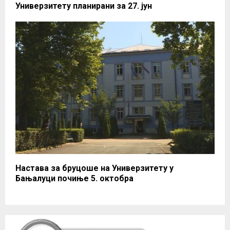
Универзитету планирани за 27. јун
Настава за бруцоше на Универзитету у
Бањалуци почиње 5. октобра