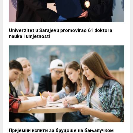
Univerzitet u Sarajevu promovirao 61 doktora
nauka i umjetnosti
Пријемни испити за бруцоше на бањалучком