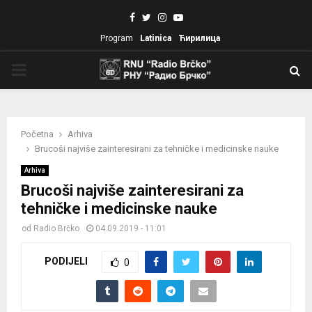
Facebook
Twitter
Instagram
Youtube
Program
Latinica
Ћирилица
PRIMARY
MENU
Početna
Arhiva
Brucoši najviše zainteresirani za tehničke i medicinske nauke
Arhiva
Brucoši najviše zainteresirani za
tehničke i medicinske nauke
od
Radio Brčko
04.09.2019 - 11:01
PODIJELI
0