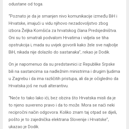
odustane od toga.
“Poznato je da je smanjen nivo komunikacije između BiH i
Hrvatske, imajući u vidu njihovo nezadovoljstvo zbog
izbora Željka Komšića za hrvatskog člana Predsjedništva.
Oni su to smatrali podvalom Hrvatima i vidjela se tiha
opstrukcija i, mada su uvijek govorili kako žele sve najbolje
BiH, nikada nije dolazilo do sastanaka”, rekao je Dodik.
On je napomenuo da su predstavnici iz Republike Srpske
bili na sastancima sa nadležnim ministrima i drugim ljudima
u Zagrebu i da ima različitih pristupa, ali da je očigledno da
Hrvatska još ne nudi alterantivu.
“Neće to tako lako ići, bez obzira što Hrvatska misli da je
to njeno suvereno pravo i da to može. Mora se naći neki
recipročni način odgovora. Koliko znam taj otpad se dijeli,
pošto je to zajednička elektrana Slovenije i Hrvatske”,
ukazao je Dodik.