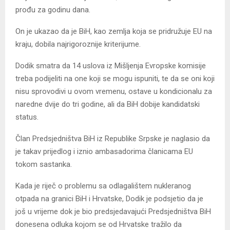
prođu za godinu dana.
On je ukazao da je BiH, kao zemlja koja se pridružuje EU na
kraju, dobila najrigoroznije kriterijume.
Dodik smatra da 14 uslova iz Mišljenja Evropske komisije
treba podijeliti na one koji se mogu ispuniti, te da se oni koji
nisu sprovodivi u ovom vremenu, ostave u kondicionalu za
naredne dvije do tri godine, ali da BiH dobije kandidatski
status.
Član Predsjedništva BiH iz Republike Srpske je naglasio da
je takav prijedlog i iznio ambasadorima članicama EU
tokom sastanka.
Kada je riječ o problemu sa odlagalištem nukleranog
otpada na granici BiH i Hrvatske, Dodik je podsjetio da je
još u vrijeme dok je bio predsjedavajući Predsjedništva BiH
donesena odluka kojom se od Hrvatske tražilo da