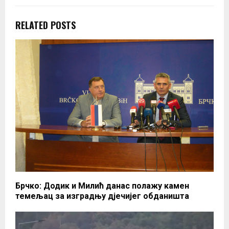
RELATED POSTS
Брчко: Додик и Милић данас полажу камен
темељaц за изградњу дјечијег обданишта