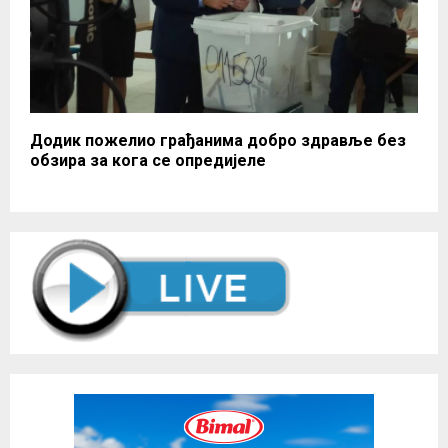
Додик пожелио грађанима добро здравље без
обзира за кога се опредијеле