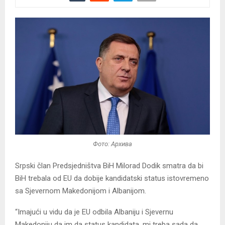
Фото: Архива
Srpski član Predsjedništva BiH Milorad Dodik smatra da bi
BiH trebala od EU da dobije kandidatski status istovremeno
sa Sjevernom Makedonijom i Albanijom.
“Imajući u vidu da je EU odbila Albaniju i Sjevernu
Makedoniju da im da status kandidata, mi treba sada da