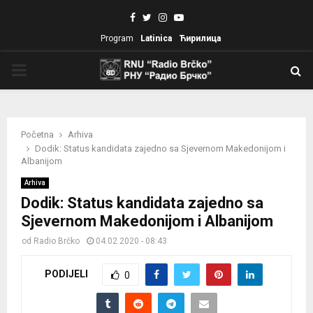
Facebook
Twitter
Instagram
Youtube
Program
Latinica
Ћирилица
PRIMARY
MENU
Početna
Arhiva
Dodik: Status kandidata zajedno sa Sjevernom Makedonijom i
Albanijom
Arhiva
Dodik: Status kandidata zajedno sa
Sjevernom Makedonijom i Albanijom
od
Radio Brčko
04.02.2020 - 08:43
PODIJELI
0