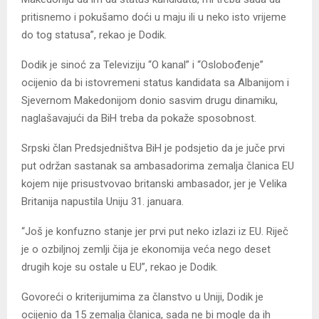
pritisnemo i pokušamo doći u maju ili u neko isto vrijeme
do tog statusa”, rekao je Dodik.
Dodik je sinoć za Televiziju “O kanal” i “Oslobođenje”
ocijenio da bi istovremeni status kandidata sa Albanijom i
Sjevernom Makedonijom donio sasvim drugu dinamiku,
naglašavajući da BiH treba da pokaže sposobnost.
Srpski član Predsjedništva BiH je podsjetio da je juče prvi
put održan sastanak sa ambasadorima zemalja članica EU
kojem nije prisustvovao britanski ambasador, jer je Velika
Britanija napustila Uniju 31. januara.
“Još je konfuzno stanje jer prvi put neko izlazi iz EU. Riječ
je o ozbiljnoj zemlji čija je ekonomija veća nego deset
drugih koje su ostale u EU”, rekao je Dodik.
Govoreći o kriterijumima za članstvo u Uniji, Dodik je
ocijenio da 15 zemalja članica, sada ne bi mogle da ih