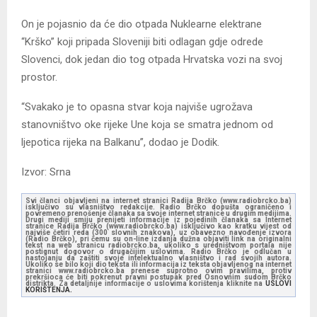
On je pojasnio da će dio otpada Nuklearne elektrane
“Krško” koji pripada Sloveniji biti odlagan gdje odrede
Slovenci, dok jedan dio tog otpada Hrvatska vozi na svoj
prostor.
“Svakako je to opasna stvar koja najviše ugrožava
stanovništvo oke rijeke Une koja se smatra jednom od
ljepotica rijeka na Balkanu”, dodao je Dodik.
Izvor: Srna
Svi članci objavljeni na internet stranici Radija Brčko (www.radiobrcko.ba)
isključivo su vlasništvo redakcije. Radio Brčko dopušta ograničeno i
povremeno prenošenje članaka sa svoje internet stranice u drugim medijima.
Drugi mediji smiju prenijeti informacije iz pojedinih članaka sa Internet
stranice Radija Brčko (www.radiobrcko.ba) isključivo kao kratku vijest od
najviše četiri reda (300 slovnih znakova), uz obavezno navođenje izvora
(Radio Brčko), pri čemu su on-line izdanja dužna objaviti link na originalni
tekst na web stranicu radiobrcko.ba, ukoliko s uredništvom portala nije
postignut dogovor o drugačijim uslovima. Radio Brčko je odlučan u
nastojanju da zaštiti svoje intelektualno vlasništvo i rad svojih autora.
Ukoliko se bilo koji dio teksta ili informacija iz teksta objavljenog na internet
stranici www.radiobrcko.ba prenese suprotno ovim pravilima, protiv
prekršioca će biti pokrenut pravni postupak pred Osnovnim sudom Brčko
distrikta. Za detaljnije informacije o uslovima korištenja kliknite na
USLOVI
KORIŠTENJA.