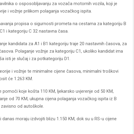
ilnika o osposobljavanju za vozača motornih vozila, koji je
rije i vožnje prilikom polaganja vozačkog ispita.
avanja propisa o sigurnosti prometa na cestama za kategoriju B
 C1 i kategoriju C 32 nastavna časa.
nje kandidata za A1 i B1 kategoriju traje 20 nastavnih časova, za
časova. Polaganje vožnje za kategoriju C1, ukoliko kandidat ima
a isti je slučaj i za potkategoriju D1.
eorije i vožnje te minimalne cijene časova, minimalni troškovi
osit će 1.263 KM.
 pomoći koje košta 110 KM, ljekarsko uvjerenje od 50 KM,
iranje od 70 KM, ukupna cijena polaganja vozačkog ispita iz B
M, zavisno od autoškole.
 danas moraju izdvojiti blizu 1.150 KM, dok su u RS-u cijene