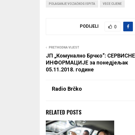
POLAGANJE VOZAČKOG ISPITA
VEĆE CIJENE
PODIJELI
0
PRETHODNA VIJEST
ЈП „Комунално Брчко“: СЕРВИСНЕ
ИНФОРМАЦИЈЕ за понедјељак
05.11.2018. године
Radio Brčko
RELATED POSTS