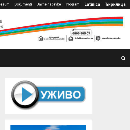
Latinica
Ћирилица
resum
Dokumenti
Javne nabavke
Program