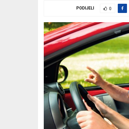
PODIJELI
0