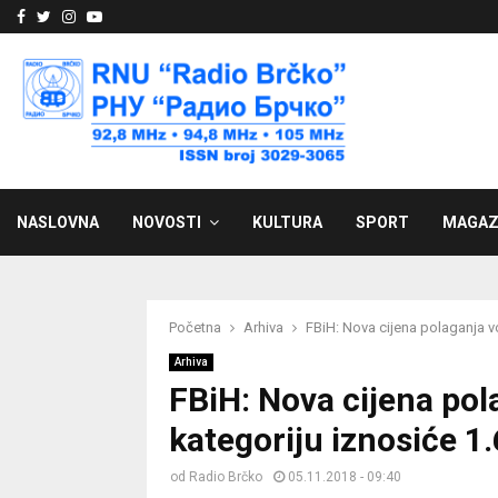
Facebook
Twitter
Instagram
Youtube
NASLOVNA
NOVOSTI
KULTURA
SPORT
MAGAZ
Početna
Arhiva
FBiH: Nova cijena polaganja v
Arhiva
FBiH: Nova cijena pol
kategoriju iznosiće 1
od
Radio Brčko
05.11.2018 - 09:40