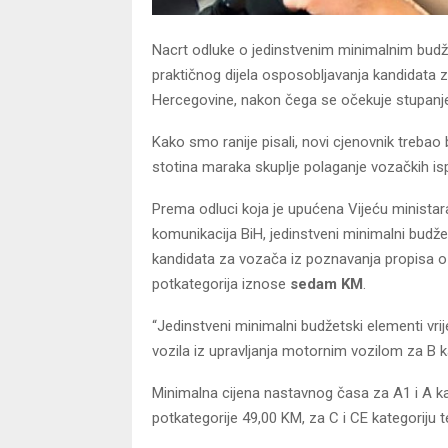
Nacrt odluke o jedinstvenim minimalnim budže
praktičnog dijela osposobljavanja kandidata 
Hercegovine, nakon čega se očekuje stupanje 
Kako smo ranije pisali, novi cjenovnik trebao 
stotina maraka skuplje polaganje vozačkih isp
Prema odluci koja je upućena Vijeću ministara
komunikacija BiH, jedinstveni minimalni budž
kandidata za vozača iz poznavanja propisa o
potkategorija iznose
sedam KM
.
“Jedinstveni minimalni budžetski elementi vr
vozila iz upravljanja motornim vozilom za B 
Minimalna cijena nastavnog časa za A1 i A ka
potkategorije 49,00 KM, za C i CE kategoriju 