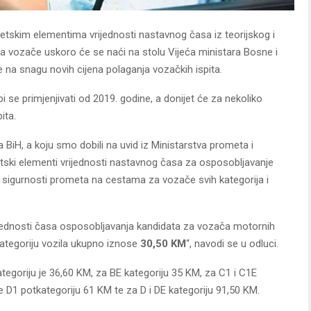
tskim elementima vrijednosti nastavnog časa iz teorijskog i
za vozače uskoro će se naći na stolu Vijeća ministara Bosne i
na snagu novih cijena polaganja vozačkih ispita.
bi se primjenjivati od 2019. godine, a donijet će za nekoliko
ita.
 BiH, a koju smo dobili na uvid iz Ministarstva prometa i
etski elementi vrijednosti nastavnog časa za osposobljavanje
 sigurnosti prometa na cestama za vozače svih kategorija i
ijednosti časa osposobljavanja kandidata za vozača motornih
kategoriju vozila ukupno iznose
30,50 KM
“, navodi se u odluci.
tegoriju je 36,60 KM, za BE kategoriju 35 KM, za C1 i C1E
te D1 potkategoriju 61 KM te za D i DE kategoriju 91,50 KM.