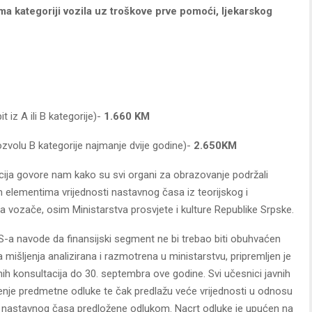
ma kategoriji vozila uz troškove prve pomoći, ljekarskog
t iz A ili B kategorije)-
1.660 KM
ozvolu B kategorije najmanje dvije godine)-
2.650KM
cija govore nam kako su svi organi za obrazovanje podržali
elementima vrijednosti nastavnog časa iz teorijskog i
a vozače, osim Ministarstva prosvjete i kulture Republike Srpske.
S-a navode da finansijski segment ne bi trebao biti obuhvaćen
išljenja analizirana i razmotrena u ministarstvu, pripremljen je
nih konsultacija do 30. septembra ove godine. Svi učesnici javnih
šenje predmetne odluke te čak predlažu veće vrijednosti u odnosu
i nastavnog časa predložene odlukom. Nacrt odluke je upućen na