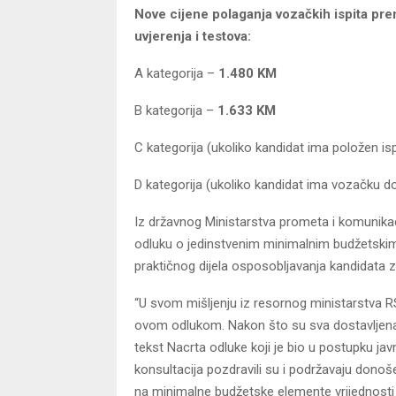
Nove cijene polaganja vozačkih ispita pre
uvjerenja i testova:
A kategorija –
1.480 KM
B kategorija –
1.633 KM
C kategorija (ukoliko kandidat ima položen ispi
D kategorija (ukoliko kandidat ima vozačku d
Iz državnog Ministarstva prometa i komunika
odluku o jedinstvenim minimalnim budžetskim 
praktičnog dijela osposobljavanja kandidata z
“U svom mišljenju iz resornog ministarstva R
ovom odlukom. Nakon što su sva dostavljena m
tekst Nacrta odluke koji je bio u postupku jav
konsultacija pozdravili su i podržavaju dono
na minimalne budžetske elemente vrijednost