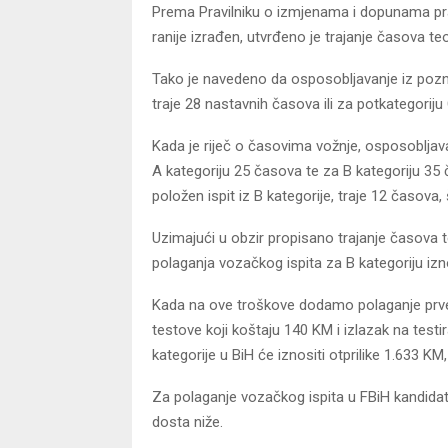
Prema Pravilniku o izmjenama i dopunama prav
ranije izrađen, utvrđeno je trajanje časova teo
Tako je navedeno da osposobljavanje iz pozn
traje 28 nastavnih časova ili za potkategoriju
Kada je riječ o časovima vožnje, osposobljava
A kategoriju 25 časova te za B kategoriju 35 
položen ispit iz B kategorije, traje 12 časova, š
Uzimajući u obzir propisano trajanje časova t
polaganja vozačkog ispita za B kategoriju izn
Kada na ove troškove dodamo polaganje prve
testove koji koštaju 140 KM i izlazak na test
kategorije u BiH će iznositi otprilike 1.633 K
Za polaganje vozačkog ispita u FBiH kandidati
dosta niže.