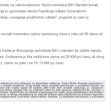
 i Uredu za zakonodavstvo Vijeća ministara BiH. Naredni korak,
ucija je upućivanje teksta Prijedloga odluke Generalnom
ranja i usvajanja predmetne odluke”, pojasnili su nam iz
usvojiti minimalnu cijenu nastavnog časa u roku od 90 dana od
ražila je Asocijacija autoškola BiH u namjeri da zaštiti najnižu
e. Godinama je bila zaštićena cijena od 20 KM po času, ali zbog
z, cijene su pale i na 10-15 KM po času.
ww.radiobrcko.ba) isključivo su vlasništvo redakcije. Radio Brčko dopušta ograničeno i
u drugim medijima. Drugi mediji smiju prenijeti informacije iz pojedinih članaka sa
učivo kao kratku vijest od najviše četiri reda (300 slovnih znakova), uz obavezno
ja dužna objaviti link na originalni tekst na web stranicu radiobrcko.ba, ukoliko s
ovima. Radio Brčko je odlučan u nastojanju da zaštiti svoje intelektualno vlasništvo i
ormacija iz teksta objavljenog na internet stranici www.radiobrcko.ba prenese suprotno
 postupak pred Osnovnim sudom Brčko distrikta. Za detaljnije informacije o uslovima