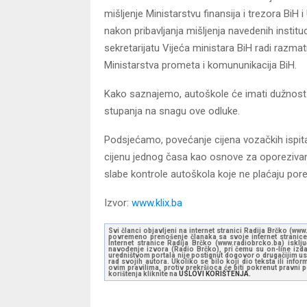
mišljenje Ministarstvu finansija i trezora BiH
nakon pribavljanja mišljenja navedenih instit
sekretarijatu Vijeća ministara BiH radi razmat
Ministarstva prometa i komununikacija BiH.
Kako saznajemo, autoškole će imati dužnost 
stupanja na snagu ove odluke.
Podsjećamo, povećanje cijena vozačkih ispita t
cijenu jednog časa kao osnove za oporezivanj
slabe kontrole autoškola koje ne plaćaju pore
Izvor:
www.klix.ba
Svi članci objavljeni na internet stranici Radija Brčko (w
povremeno prenošenje članaka sa svoje internet stranice 
Internet stranice Radija Brčko (www.radiobrcko.ba) isklj
navođenje izvora (Radio Brčko), pri čemu su on-line izdan
uredništvom portala nije postignut dogovor o drugačijim usl
rad svojih autora. Ukoliko se bilo koji dio teksta ili inf
ovim pravilima, protiv prekršioca će biti pokrenut pravni
korištenja kliknite na
USLOVI KORIŠTENJA.