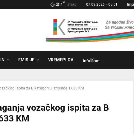
C
Brčko
07.08.2026. - 05:01
Imp
23.4
IN
EMISIJE
VREMEPLOV
˼
ozačkog ispita za B kategoriju iznosiće 1.633 KM
aganja vozačkog ispita za B
.633 KM