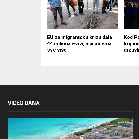
EU za migrantsku krizu dala
Kod Po
44 miliona evra, a problema
krijum
sve više
državl
VIDEO DANA