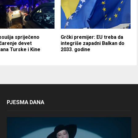
sušja spriječeno
Grčki premijer: EU treba da
čarenje devet
integriše zapadni Balkan do
jana Turske i Kine
2033. godine
PJESMA DANA