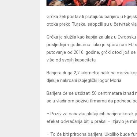
Grčka želi postaviti plutajuću barijeru u Egej
otoka preko Turske, saopćili su u četvrtak vlad
Grčka je služila kao kapija za ulaz u Evropsku u
posljednjim godinama. Iako je sporazum EU s 
putovanje od 2016. godine, grčki otoci još se
više od svojih kapaciteta.
Barijera duga 2,7 kilometra nalik na mrežu koj
djeluje nakrcani izbjeglički logor Moria.
Barijera će se uzdizati 50 centimetara iznad m
se u vladinom pozivu firmama da podnesu ponud
– Poziv za nabavku plutajućih barijera korak 
efekat odvraćanja biti u praksi – izjavio je 
– To će biti prirodna barijera. Ukoliko bude f