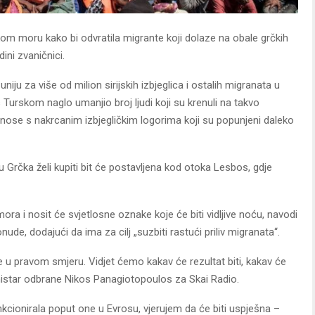
skom moru kako bi odvratila migrante koji dolaze na obale grčkih
ini zvaničnici.
niju za više od milion sirijskih izbjeglica i ostalih migranata u
Turskom naglo umanjio broj ljudi koji su krenuli na takvo
 nose s nakrcanim izbjegličkim logorima koji su popunjeni daleko
u Grčka želi kupiti bit će postavljena kod otoka Lesbos, gdje
ora i nosit će svjetlosne oznake koje će biti vidljive noću, navodi
e, dodajući da ima za cilj „suzbiti rastući priliv migranata“.
je u pravom smjeru. Vidjet ćemo kakav će rezultat biti, kakav će
ministar odbrane Nikos Panagiotopoulos za Skai Radio.
unkcionirala poput one u Evrosu, vjerujem da će biti uspješna –