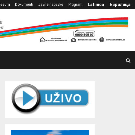
Latinica
Ћирилица
resum
Dokumenti
Javne nabavke
Program