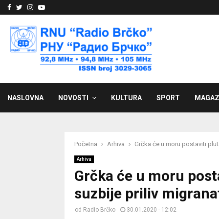
Facebook
Twitter
Instagram
Youtube
NASLOVNA
NOVOSTI
KULTURA
SPORT
MAGAZ
Početna
Arhiva
Grčka će u moru postaviti plut
Arhiva
Grčka će u moru posta
suzbije priliv migrana
od
Radio Brčko
30.01.2020 - 12:02