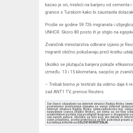
kazao je on, misleći na barijeru od cementa i 
granice s Turskom kako bi zaustavila dolazak
Prošle se godine 59.726 migranata i izbjeglic
UNHCR. Skoro 80 posto ih je stiglo na egejs
Zvaničnik ministarstva odbrane izjavio je Reu
migranti obično pokušavaju preći kratku udal
Ukoliko se plutajuća barijera pokaže efikasno
između 13 i 15 kilometara, saopćio je zvaničn
– Trebali bismo je testirati da vidimo daje li 
zad ANT1 TV, prenosi Reuters.
Svi članci objavljeni na internet stranici Radija Brčko (w
povremeno prenošenje članaka sa svoje internet stranice 
Internet stranice Radija Brčko (www.radiobrcko.ba) isklj
navođenje izvora (Radio Brčko), pri čemu su on-line izdan
uredništvom portala nije postignut dogovor o drugačijim usl
rad svojih autora. Ukoliko se bilo koji dio teksta ili inf
ovim pravilima, protiv prekršioca će biti pokrenut pravni
korištenja kliknite na
USLOVI KORIŠTENJA.