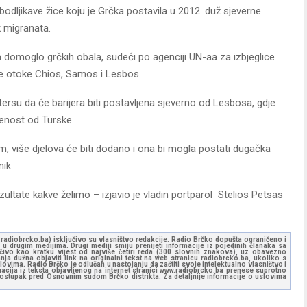
bodljikave žice koju je Grčka postavila u 2012. duž sjeverne
 migranata.
a domoglo grčkih obala, sudeći po agenciji UN-aa za izbjeglice
ke otoke Chios, Samos i Lesbos.
tersu da će barijera biti postavljena sjeverno od Lesbosa, gdje
jenost od Turske.
m, više djelova će biti dodano i ona bi mogla postati dugačka
ik.
rezultate kakve želimo – izjavio je vladin portparol Stelios Petsas
ww.radiobrcko.ba) isključivo su vlasništvo redakcije. Radio Brčko dopušta ograničeno i
u drugim medijima. Drugi mediji smiju prenijeti informacije iz pojedinih članaka sa
učivo kao kratku vijest od najviše četiri reda (300 slovnih znakova), uz obavezno
ja dužna objaviti link na originalni tekst na web stranicu radiobrcko.ba, ukoliko s
ovima. Radio Brčko je odlučan u nastojanju da zaštiti svoje intelektualno vlasništvo i
ormacija iz teksta objavljenog na internet stranici www.radiobrcko.ba prenese suprotno
 postupak pred Osnovnim sudom Brčko distrikta. Za detaljnije informacije o uslovima