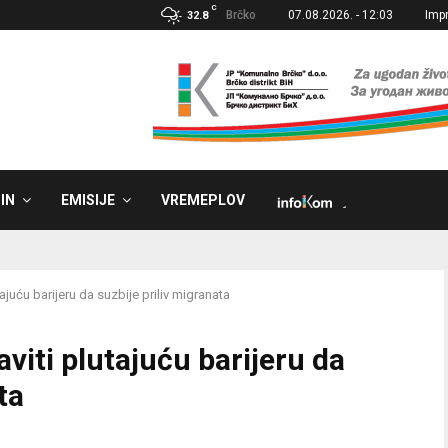
C
Brčko
07.08.2026. - 12:03
Imp
32.8
IN
EMISIJE
VREMEPLOV
˼
ajuću barijeru da suzbije priliv migranata
viti plutajuću barijeru da
ta