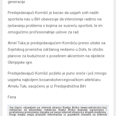
generacije.
Predsjedavajući Komšić je kazao da uspjeh svih naših
sportista nas u BiH obavezuje da intenzivnije radimo na
rješavanju problema s kojima se susreću sportisti, te im
omogućimo profesionalnije uslove za rad.
Amel Tuka je predsjedavajućem Komšiću prenio utiske sa
Svjetskog prvenstva održanog nedavno u Dohi, te izložio
planove za budućnost s posebnim akcentom na sljedeće
Olimpijske igre.
Predsjedavajući Komšić poželio je puno sreće i još mnogo
uspjeha najboljem bosanskohercegovačkom atletičaru
Amelu Tuki, saopćeno je iz Predsjedništva BiH.
Fena
Svi članci objavljeni na internet stranici Radija Brčko (www.radiobrcko.ba)
isključivo su vlasništvo redakcije. Radio Brčko dopušta ograničeno i
povremeno prenošenje članaka sa svoje internet stranice u drugim medijima.
Drugi mediji smiju prenijeti informacije iz pojedinih članaka sa Internet