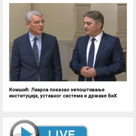
Комшић: Лавров показао непоштивање
институција, уставног система и државе БиХ