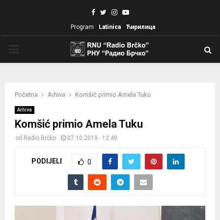
Facebook
Twitter
Instagram
Youtube
Program
Latinica
Ћирилица
PRIMARY
MENU
Početna
Arhiva
Komšić primio Amela Tuku
Arhiva
Komšić primio Amela Tuku
od
Radio Brčko
07.10.2019 - 12:49
PODIJELI
0