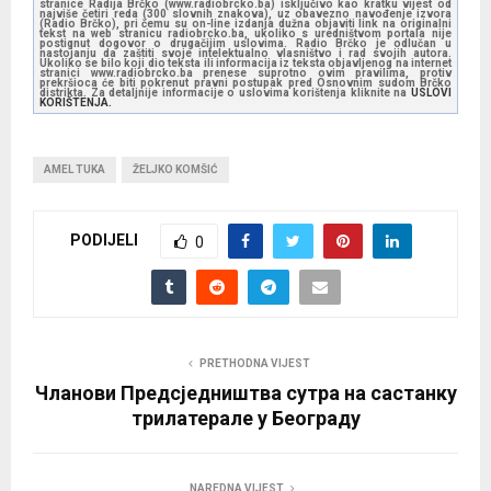
stranice Radija Brčko (www.radiobrcko.ba) isključivo kao kratku vijest od
najviše četiri reda (300 slovnih znakova), uz obavezno navođenje izvora
(Radio Brčko), pri čemu su on-line izdanja dužna objaviti link na originalni
tekst na web stranicu radiobrcko.ba, ukoliko s uredništvom portala nije
postignut dogovor o drugačijim uslovima. Radio Brčko je odlučan u
nastojanju da zaštiti svoje intelektualno vlasništvo i rad svojih autora.
Ukoliko se bilo koji dio teksta ili informacija iz teksta objavljenog na internet
stranici www.radiobrcko.ba prenese suprotno ovim pravilima, protiv
prekršioca će biti pokrenut pravni postupak pred Osnovnim sudom Brčko
distrikta. Za detaljnije informacije o uslovima korištenja kliknite na
USLOVI
KORIŠTENJA.
AMEL TUKA
ŽELJKO KOMŠIĆ
PODIJELI
0
PRETHODNA VIJEST
Чланови Предсједништва сутра на састанку
трилатерале у Београду
NAREDNA VIJEST