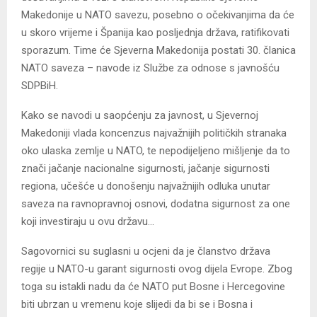
Makedonije u NATO savezu, posebno o očekivanjima da će
u skoro vrijeme i Španija kao posljednja država, ratifikovati
sporazum. Time će Sjeverna Makedonija postati 30. članica
NATO saveza – navode iz Službe za odnose s javnošću
SDPBiH.
Kako se navodi u saopćenju za javnost, u Sjevernoj
Makedoniji vlada koncenzus najvažnijih političkih stranaka
oko ulaska zemlje u NATO, te nepodijeljeno mišljenje da to
znači jačanje nacionalne sigurnosti, jačanje sigurnosti
regiona, učešće u donošenju najvažnijih odluka unutar
saveza na ravnopravnoj osnovi, dodatna sigurnost za one
koji investiraju u ovu državu…
Sagovornici su suglasni u ocjeni da je članstvo država
regije u NATO-u garant sigurnosti ovog dijela Evrope. Zbog
toga su istakli nadu da će NATO put Bosne i Hercegovine
biti ubrzan u vremenu koje slijedi da bi se i Bosna i