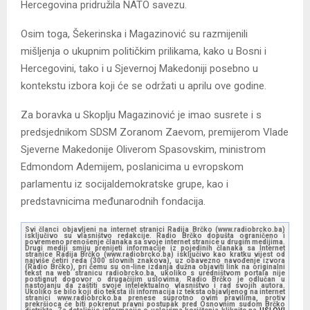
Hercegovina pridružila NATO savezu.
Osim toga, Šekerinska i Magazinović su razmijenili
mišljenja o ukupnim političkim prilikama, kako u Bosni i
Hercegovini, tako i u Sjevernoj Makedoniji posebno u
kontekstu izbora koji će se održati u aprilu ove godine.
Za boravka u Skoplju Magazinović je imao susrete i s
predsjednikom SDSM Zoranom Zaevom, premijerom Vlade
Sjeverne Makedonije Oliverom Spasovskim, ministrom
Edmondom Ademijem, poslanicima u evropskom
parlamentu iz socijaldemokratske grupe, kao i
predstavnicima međunarodnih fondacija.
Svi članci objavljeni na internet stranici Radija Brčko (www.radiobrcko.ba)
isključivo su vlasništvo redakcije. Radio Brčko dopušta ograničeno i
povremeno prenošenje članaka sa svoje internet stranice u drugim medijima.
Drugi mediji smiju prenijeti informacije iz pojedinih članaka sa Internet
stranice Radija Brčko (www.radiobrcko.ba) isključivo kao kratku vijest od
najviše četiri reda (300 slovnih znakova), uz obavezno navođenje izvora
(Radio Brčko), pri čemu su on-line izdanja dužna objaviti link na originalni
tekst na web stranicu radiobrcko.ba, ukoliko s uredništvom portala nije
postignut dogovor o drugačijim uslovima. Radio Brčko je odlučan u
nastojanju da zaštiti svoje intelektualno vlasništvo i rad svojih autora.
Ukoliko se bilo koji dio teksta ili informacija iz teksta objavljenog na internet
stranici www.radiobrcko.ba prenese suprotno ovim pravilima, protiv
prekršioca će biti pokrenut pravni postupak pred Osnovnim sudom Brčko