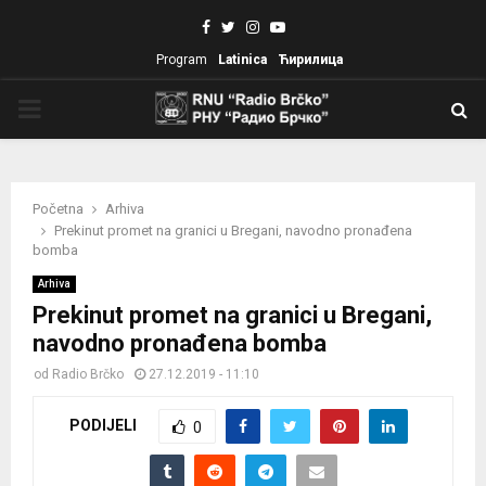
Facebook
Twitter
Instagram
Youtube
Program
Latinica
Ћирилица
PRIMARY
MENU
Početna
Arhiva
Prekinut promet na granici u Bregani, navodno pronađena
bomba
Arhiva
Prekinut promet na granici u Bregani,
navodno pronađena bomba
od
Radio Brčko
27.12.2019 - 11:10
PODIJELI
0