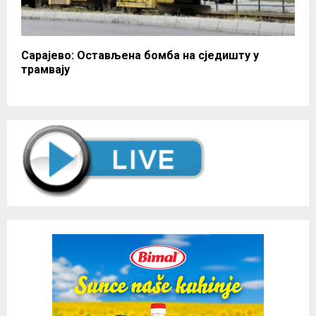
Сарајево: Остављена бомба на сједишту у
трамвају