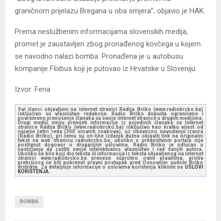
graničnom prijelazu Bregana u oba smjera”, objavio je HAK.
Prema neslužbenim informacijama slovenskih medija,
promet je zaustavljen zbog pronađenog kovčega u kojem
se navodno nalazi bomba. Pronađena je u autobusu
kompanije Flixbus koji je putovao iz Hrvatske u Sloveniju.
Izvor: Fena
Svi članci objavljeni na internet stranici Radija Brčko (www.radiobrcko.ba)
isključivo su vlasništvo redakcije. Radio Brčko dopušta ograničeno i
povremeno prenošenje članaka sa svoje internet stranice u drugim medijima.
Drugi mediji smiju prenijeti informacije iz pojedinih članaka sa Internet
stranice Radija Brčko (www.radiobrcko.ba) isključivo kao kratku vijest od
najviše četiri reda (300 slovnih znakova), uz obavezno navođenje izvora
(Radio Brčko), pri čemu su on-line izdanja dužna objaviti link na originalni
tekst na web stranicu radiobrcko.ba, ukoliko s uredništvom portala nije
postignut dogovor o drugačijim uslovima. Radio Brčko je odlučan u
nastojanju da zaštiti svoje intelektualno vlasništvo i rad svojih autora.
Ukoliko se bilo koji dio teksta ili informacija iz teksta objavljenog na internet
stranici www.radiobrcko.ba prenese suprotno ovim pravilima, protiv
prekršioca će biti pokrenut pravni postupak pred Osnovnim sudom Brčko
distrikta. Za detaljnije informacije o uslovima korištenja kliknite na
USLOVI
KORIŠTENJA.
BOMBA