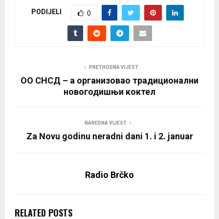
PODIJELI
0
PRETHODNA VIJEST
ОО СНСД – a организовао традиционални
новогодишњи коктел
NAREDNA VIJEST
Za Novu godinu neradni dani 1. i 2. januar
Radio Brčko
RELATED POSTS