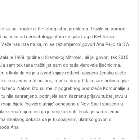
e su se i majke iz BiH zbog istog problema. Tražile su pomoć i
 na neke od neonatologija ili im se gubi trag u BiH. Imaju
. Veže nas ista muka, mi se razumijemo”,govori Ana Pejić za DW.
la je 1988. godine u Sremskoj Mitrovici, ali je, govori, tek 2015.
a sam tek tada tražiti jer sam do tada vjerovala liječnicima.
sam otkrila da mi je u izvod knjige rođenih upisano žensko dijete
sko ima jedan matični broj, muško drugi. Pitala sam bolnicu gdje
 poduzeću. Nakon što su me iz pogrebnog poduzeća Komunalije u
 tu nije sahranjeno, podnijela sam kaznenu prijavu tužiteljstvu u
 moje dijete ‘najvjerojatnije’ odneseno u Novi Sad i spaljeno u
mala krematorijum niti ga je smjela imati. Imala je samo jednu
ma nikakvog dokaza da je tu spaljeno“, ukratko govori o
spođa Ana.