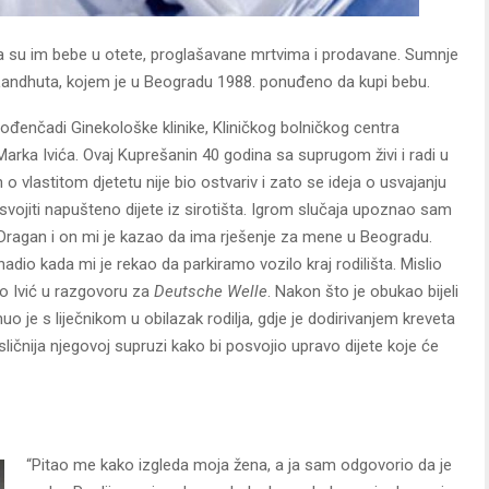
da su im bebe u otete, proglašavane mrtvima i prodavane. Sumnje
 Landhuta, kojem je u Beogradu 1988. ponuđeno da kupi bebu.
vorođenčadi Ginekološke klinike, Kliničkog bolničkog centra
Marka Ivića. Ovaj Kuprešanin 40 godina sa suprugom živi i radi u
vlastitom djetetu nije bio ostvariv i zato se ideja o usvajanju
usvojiti napušteno dijete iz sirotišta. Igrom slučaja upoznao sam
 Dragan i on mi je kazao da ima rješenje za mene u Beogradu.
dio kada mi je rekao da parkiramo vozilo kraj rodilišta. Mislio
ko Ivić u razgovoru za
Deutsche Welle
. Nakon što je obukao bijeli
uo je s liječnikom u obilazak rodilja, gdje je dodirivanjem kreveta
ajsličnija njegovoj supruzi kako bi posvojio upravo dijete koje će
“Pitao me kako izgleda moja žena, a ja sam odgovorio da je