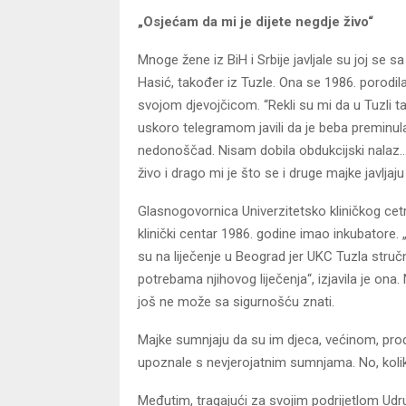
„Osjećam da mi je dijete negdje živo“
Mnoge žene iz BiH i Srbije javljale su joj se s
Hasić, također iz Tuzle. Ona se 1986. porodila
svojom djevojčicom. “Rekli su mi da u Tuzli ta
uskoro telegramom javili da je beba preminul
nedonoščad. Nisam dobila obdukcijski nalaz…n
živo i drago mi je što se i druge majke javljaju 
Glasnogovornica Univerzitetsko kliničkog cetra
klinički centar 1986. godine imao inkubatore.
su na liječenje u Beograd jer UKC Tuzla stru
potrebama njihovog liječenja“, izjavila je ona. 
još ne može sa sigurnošću znati.
Majke sumnjaju da su im djeca, većinom, prod
upoznale s nevjerojatnim sumnjama. No, kolik
Međutim, tragajući za svojim podrijetlom Udruž