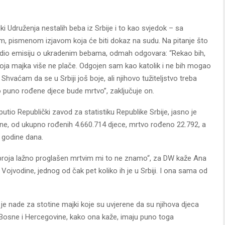
i Udruženja nestalih beba iz Srbije i to kao svjedok – sa
om, pismenom izjavom koja će biti dokaz na sudu. Na pitanje što
 vidio emisiju o ukradenim bebama, odmah odgovara: “Rekao bih,
oja majka više ne plače. Odgojen sam kao katolik i ne bih mogao
. Shvaćam da se u Srbiji još boje, ali njihovo tužiteljstvo treba
ko puno rođene djece bude mrtvo”, zaključuje on.
tio Republički zavod za statistiku Republike Srbije, jasno je
dine, od ukupno rođenih 4.660.714 djece, mrtvo rođeno 22.792, a
 godine dana.
og broja lažno proglašen mrtvim mi to ne znamo“, za DW kaže Ana
a Vojvodine, jednog od čak pet koliko ih je u Srbiji. I ona sama od
je nade za stotine majki koje su uvjerene da su njihova djeca
iz Bosne i Hercegovine, kako ona kaže, imaju puno toga