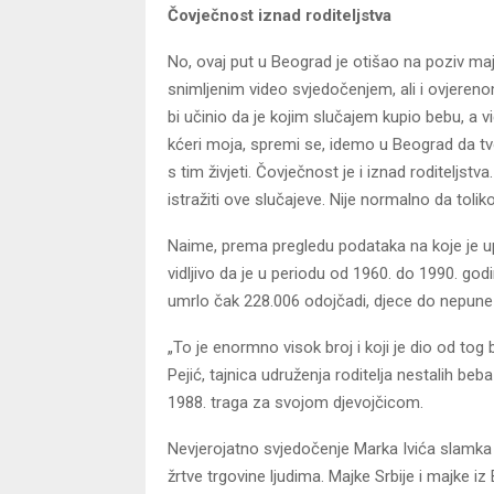
Čovječnost iznad roditeljstva
No, ovaj put u Beograd je otišao na poziv majk
snimljenim video svjedočenjem, ali i ovjeren
bi učinio da je kojim slučajem kupio bebu, a
kćeri moja, spremi se, idemo u Beograd da tv
s tim živjeti. Čovječnost je i iznad roditeljstva
istražiti ove slučajeve. Nije normalno da toli
Naime, prema pregledu podataka na koje je upu
vidljivo da je u periodu od 1960. do 1990. go
umrlo čak 228.006 odojčadi, djece do nepune
„To je enormno visok broj i koji je dio od t
Pejić, tajnica udruženja roditelja nestalih beb
1988. traga za svojom djevojčicom.
Nevjerojatno svjedočenje Marka Ivića slamka 
žrtve trgovine ljudima. Majke Srbije i majke 