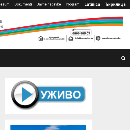
Latinica
Ћирилица
resum
Dokumenti
Javne nabavke
Program