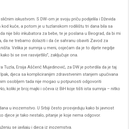
a sličnim iskustvom. S DW-om je svoju priču podijelila i Dževida
 kod kuće, a potom je u tuzlanskom rodilištu tri dana bila sa
da nije bilo inkubatora za bebe, te je poslana u Beograd, da bi mi
a, da ne trebamo dolaziti i da će sahranu obaviti Zavod za
išta. Velika je sumnja u meni, osjećam da je to dijete negdje
kako bi se sve rasvijetlilo”, zaključuje ona.
 Tuzla, Ersija Aščerić Mujedinović, za DW je potvrdila da je taj
 „Ipak, djeca sa kompliciranijim zdravstvenim stanjem upućivana
čnim osobljem tada nije mogao u potpunosti odgovoriti
No, koliki je broj majki i očeva iz BiH koje tišti ista sumnja – nitko
ana u inozemstvo. U Srbiji često prosvjeduju kako bi javnost
o djece je tako nestalo, pitanje je koje nema odgovor.
enju se javljaju i djeca iz inozemstva.