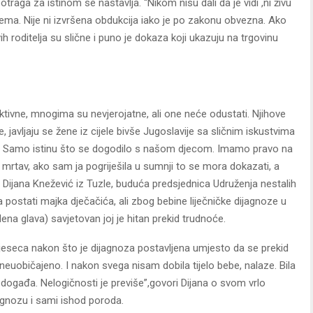
aga za istinom se nastavlja. “Nikom nisu dali da je vidi ,ni živu
 nema. Nije ni izvršena obdukcija iako je po zakonu obvezna. Ako
vih roditelja su slične i puno je dokaza koji ukazuju na trgovinu
aktivne, mnogima su nevjerojatne, ali one neće odustati. Njihove
javljaju se žene iz cijele bivše Jugoslavije sa sličnim iskustvima
u. Samo istinu što se dogodilo s našom djecom. Imamo pravo na
je mrtav, ako sam ja pogriješila u sumnji to se mora dokazati, a
 Dijana Knežević iz Tuzle, buduća predsjednica Udruženja nestalih
a postati majka dječačića, ali zbog bebine liječničke dijagnoze u
a glava) savjetovan joj je hitan prekid trudnoće.
jeseca nakon što je dijagnoza postavljena umjesto da se prekid
o neuobičajeno. I nakon svega nisam dobila tijelo bebe, nalaze. Bila
događa. Nelogičnosti je previše”,govori Dijana o svom vrlo
agnozu i sami ishod poroda.