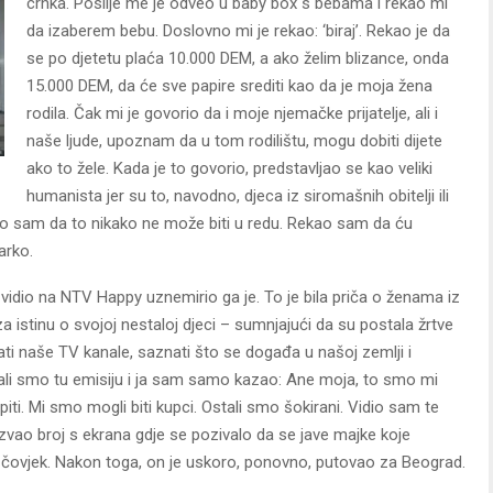
crnka. Poslije me je odveo u baby box s bebama i rekao mi
da izaberem bebu. Doslovno mi je rekao: ‘biraj’. Rekao je da
se po djetetu plaća 10.000 DEM, a ako želim blizance, onda
15.000 DEM, da će sve papire srediti kao da je moja žena
rodila. Čak mi je govorio da i moje njemačke prijatelje, ali i
naše ljude, upoznam da u tom rodilištu, mogu dobiti dijete
ako to žele. Kada je to govorio, predstavljao se kao veliki
humanista jer su to, navodno, djeca iz siromašnih obitelji ili
nao sam da to nikako ne može biti u redu. Rekao sam da ću
arko.
je vidio na NTV Happy uznemirio ga je. To je bila priča o ženama iz
za istinu o svojoj nestaloj djeci – sumnjajući da su postala žrtve
ti naše TV kanale, saznati što se događa u našoj zemlji i
dali smo tu emisiju i ja sam samo kazao: Ane moja, to smo mi
piti. Mi smo mogli biti kupci. Ostali smo šokirani. Vidio sam te
vao broj s ekrana gdje se pozivalo da se jave majke koje
j čovjek. Nakon toga, on je uskoro, ponovno, putovao za Beograd.