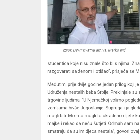
Izvor: DW/Privatna arhiva, Marko Ivić
studentica koje nisu znale što bi s njima. Z
razgovarati sa ženom i otišao”, prisjeća se M
Međutim, prije dvije godine jedan prilog koji 
Udruženja nestalih beba Srbije. Preklinjale su 
trgovine ljudima. “U Njemačkoj volimo pogleda
zemljama bivše Jugoslavije. Supruga i ja gle
mogli biti. Mi smo mogli to ukradeno dijete ku
majke i rekao da neću šutjeti. Odmah sam naz
smatraju da su im djeca nestala”, govori ova