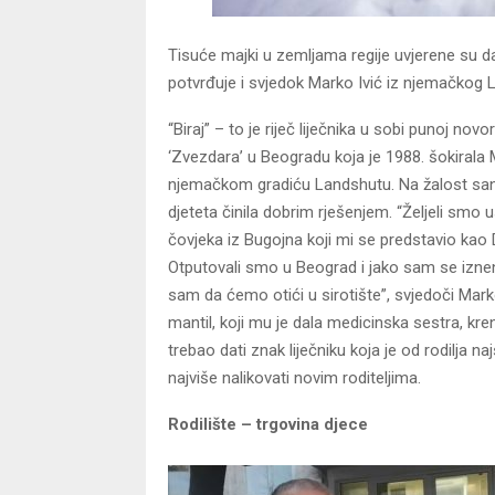
Tisuće majki u zemljama regije uvjerene su 
potvrđuje i svjedok Marko Ivić iz njemačkog
“Biraj” – to je riječ liječnika u sobi punoj no
‘Zvezdara’ u Beogradu koja je 1988. šokirala 
njemačkom gradiću Landshutu. Na žalost san o 
djeteta činila dobrim rješenjem. “Željeli smo 
čovjeka iz Bugojna koji mi se predstavio kao
Otputovali smo u Beograd i jako sam se iznena
sam da ćemo otići u sirotište”, svjedoči Mar
mantil, koji mu je dala medicinska sestra, kren
trebao dati znak liječniku koja je od rodilja n
najviše nalikovati novim roditeljima.
Rodilište – trgovina djece