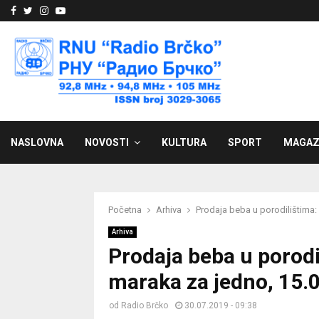
Facebook
Twitter
Instagram
Youtube
NASLOVNA
NOVOSTI
KULTURA
SPORT
MAGAZ
Početna
Arhiva
Prodaja beba u porodilištima: 
Arhiva
Prodaja beba u porodil
maraka za jedno, 15.0
od
Radio Brčko
30.07.2019 - 09:38