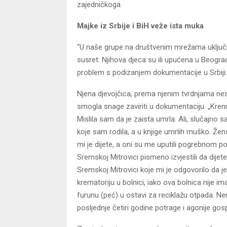
zajedničkoga.
Majke iz Srbije i BiH veže ista muka
“U naše grupe na društvenim mrežama uključil
susret. Njihova djeca su ili upućena u Beograd
problem s podizanjem dokumentacije u Srbiji
Njena djevojčica, prema njenim tvrdnjama nesta
smogla snage zaviriti u dokumentaciju. „Krenul
Mislila sam da je zaista umrla. Ali, slučajno 
koje sam rodila, a u knjige umrlih muško. Žen
mi je dijete, a oni su me uputili pogrebnom
Sremskoj Mitrovici pismeno izvjestili da dijete
Sremskoj Mitrovici koje mi je odgovorilo da je
krematoriju u bolnici, iako ova bolnica nije i
furunu (peć) u ostavi za reciklažu otpada. Ne
posljednje četiri godine potrage i agonije go