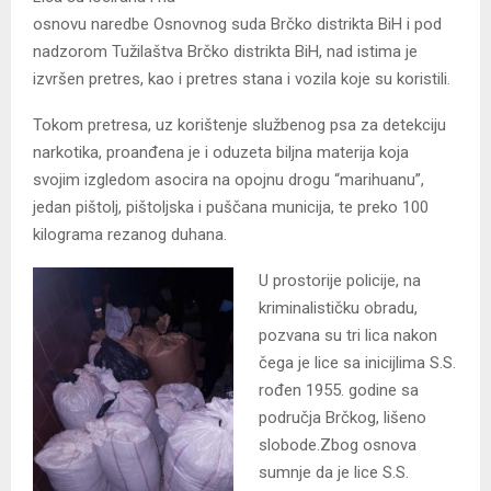
osnovu naredbe Osnovnog suda Brčko distrikta BiH i pod
nadzorom Tužilaštva Brčko distrikta BiH, nad istima je
izvršen pretres, kao i pretres stana i vozila koje su koristili.
Tokom pretresa, uz korištenje službenog psa za detekciju
narkotika, proanđena je i oduzeta biljna materija koja
svojim izgledom asocira na opojnu drogu “marihuanu”,
jedan pištolj, pištoljska i puščana municija, te preko 100
kilograma rezanog duhana.
U prostorije policije, na
kriminalističku obradu,
pozvana su tri lica nakon
čega je lice sa inicijlima S.S.
rođen 1955. godine sa
područja Brčkog, lišeno
slobode.Zbog osnova
sumnje da je lice S.S.