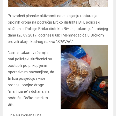
Provodeći planske aktivnosti na suzbijanju rasturanja
opojnih droga na području Brčko distrikta BiH, policijski
službenici Policije Brčko distrikta BiH su, tokom jučerašnjeg
dana (20.09.2017. godine) u ulici Mehmedagića u Brčkom
proveli akciju kodnog naziva “SPAVAČ”
Naime, tokom večernjih
sati policijski službenici su
postupili po prikupljenim
operativnim saznanjima, da
tri lica posjeduju i vrše
prodaju opojne droge
“marihuane” i duhana, na
području Brčko distrikta
BiH.
Lica su locirana i na