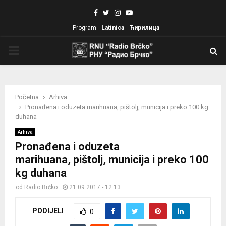
Facebook
Twitter
Instagram
Youtube
Program
Latinica
Ћирилица
PRIMARY
MENU
Početna
Arhiva
Pronađena i oduzeta marihuana, pištolj, municija i preko 100 kg
duhana
Arhiva
Pronađena i oduzeta
marihuana, pištolj, municija i preko 100
kg duhana
od
Radio Brčko
21.09.2017 - 12:13
PODIJELI
0