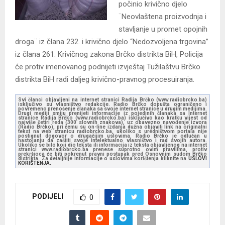
počinio krivično djelo
¨Neovlaštena proizvodnja i
stavljanje u promet opojnih
droga¨ iz člana 232. i krivično djelo “Nedozvoljena trgovina”
iz člana 261. Krivičnog zakona Brčko distrikta BiH, Policija
će protiv imenovanog podnijeti izvještaj Tužilaštvu Brčko
distrikta BiH radi daljeg krivično-pravnog procesuiranja.
Svi članci objavljeni na internet stranici Radija Brčko (www.radiobrcko.ba)
isključivo su vlasništvo redakcije. Radio Brčko dopušta ograničeno i
povremeno prenošenje članaka sa svoje internet stranice u drugim medijima.
Drugi mediji smiju prenijeti informacije iz pojedinih članaka sa Internet
stranice Radija Brčko (www.radiobrcko.ba) isključivo kao kratku vijest od
najviše četiri reda (300 slovnih znakova), uz obavezno navođenje izvora
(Radio Brčko), pri čemu su on-line izdanja dužna objaviti link na originalni
tekst na web stranicu radiobrcko.ba, ukoliko s uredništvom portala nije
postignut dogovor o drugačijim uslovima. Radio Brčko je odlučan u
nastojanju da zaštiti svoje intelektualno vlasništvo i rad svojih autora.
Ukoliko se bilo koji dio teksta ili informacija iz teksta objavljenog na internet
stranici www.radiobrcko.ba prenese suprotno ovim pravilima, protiv
prekršioca će biti pokrenut pravni postupak pred Osnovnim sudom Brčko
distrikta. Za detaljnije informacije o uslovima korištenja kliknite na
USLOVI
KORIŠTENJA.
PODIJELI
0