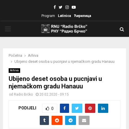
Facebook
Twitter
Instagram
Youtube
Program
Latinica
Ћирилица
PRIMARY
MENU
Početna
Arhiva
Ubijeno deset osoba u pucnjavi u njemačkom gradu Hanauu
Arhiva
Ubijeno deset osoba u pucnjavi u
njemačkom gradu Hanauu
od
Radio Brčko
20.02.2020 - 09:15
PODIJELI
0