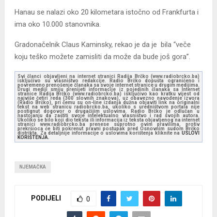
Hanau se nalazi oko 20 kilometara istočno od Frankfurta i
ima oko 10.000 stanovnika.
Gradonačelnik Claus Kaminsky, rekao je da je bila “veče
koju teško možete zamisliti da može da bude još gora”.
Svi članci objavljeni na internet stranici Radija Brčko (www.radiobrcko.ba)
isključivo su vlasništvo redakcije. Radio Brčko dopušta ograničeno i
povremeno prenošenje članaka sa svoje internet stranice u drugim medijima.
Drugi mediji smiju prenijeti informacije iz pojedinih članaka sa Internet
stranice Radija Brčko (www.radiobrcko.ba) isključivo kao kratku vijest od
najviše četiri reda (300 slovnih znakova), uz obavezno navođenje izvora
(Radio Brčko), pri čemu su on-line izdanja dužna objaviti link na originalni
tekst na web stranicu radiobrcko.ba, ukoliko s uredništvom portala nije
postignut dogovor o drugačijim uslovima. Radio Brčko je odlučan u
nastojanju da zaštiti svoje intelektualno vlasništvo i rad svojih autora.
Ukoliko se bilo koji dio teksta ili informacija iz teksta objavljenog na internet
stranici www.radiobrcko.ba prenese suprotno ovim pravilima, protiv
prekršioca će biti pokrenut pravni postupak pred Osnovnim sudom Brčko
distrikta. Za detaljnije informacije o uslovima korištenja kliknite na
USLOVI
KORIŠTENJA.
NJEMAČKA
PODIJELI
0