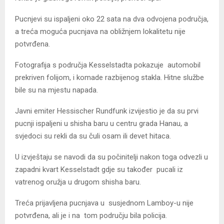
Pucnjevi su ispaljeni oko 22 sata na dva odvojena područja,
a treća moguća pucnjava na obližnjem lokalitetu nije
potvrđena.
Fotografija s područja Kesselstadta pokazuje automobil
prekriven folijom, i komade razbijenog stakla. Hitne službe
bile su na mjestu napada.
Javni emiter Hessischer Rundfunk izvijestio je da su prvi
pucnji ispaljeni u shisha baru u centru grada Hanau, a
svjedoci su rekli da su čuli osam ili devet hitaca.
U izvještaju se navodi da su počinitelji nakon toga odvezli u
zapadni kvart Kesselstadt gdje su također pucali iz
vatrenog oružja u drugom shisha baru.
Treća prijavljena pucnjava u susjednom Lamboy-u nije
potvrđena, ali je i na tom području bila policija.