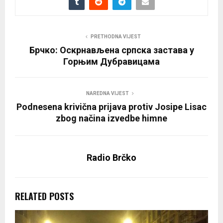
PRETHODNA VIJEST
Брчко: Оскрнављена српска застава у
Горњим Дубравицама
NAREDNA VIJEST
Podnesena krivična prijava protiv Josipe Lisac
zbog načina izvedbe himne
Radio Brčko
RELATED POSTS