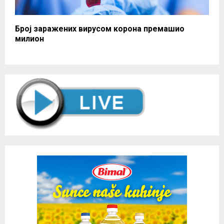
Број заражених вирусом корона премашио
милион