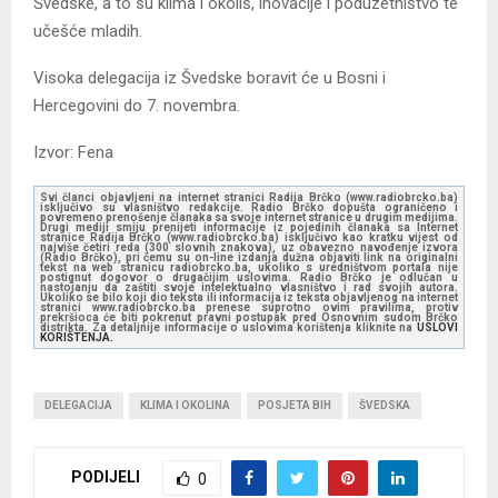
Švedske, a to su klima i okoliš, inovacije i poduzetništvo te
učešće mladih.
Visoka delegacija iz Švedske boravit će u Bosni i
Hercegovini do 7. novembra.
Izvor: Fena
Svi članci objavljeni na internet stranici Radija Brčko (www.radiobrcko.ba)
isključivo su vlasništvo redakcije. Radio Brčko dopušta ograničeno i
povremeno prenošenje članaka sa svoje internet stranice u drugim medijima.
Drugi mediji smiju prenijeti informacije iz pojedinih članaka sa Internet
stranice Radija Brčko (www.radiobrcko.ba) isključivo kao kratku vijest od
najviše četiri reda (300 slovnih znakova), uz obavezno navođenje izvora
(Radio Brčko), pri čemu su on-line izdanja dužna objaviti link na originalni
tekst na web stranicu radiobrcko.ba, ukoliko s uredništvom portala nije
postignut dogovor o drugačijim uslovima. Radio Brčko je odlučan u
nastojanju da zaštiti svoje intelektualno vlasništvo i rad svojih autora.
Ukoliko se bilo koji dio teksta ili informacija iz teksta objavljenog na internet
stranici www.radiobrcko.ba prenese suprotno ovim pravilima, protiv
prekršioca će biti pokrenut pravni postupak pred Osnovnim sudom Brčko
distrikta. Za detaljnije informacije o uslovima korištenja kliknite na
USLOVI
KORIŠTENJA.
DELEGACIJA
KLIMA I OKOLINA
POSJETA BIH
ŠVEDSKA
PODIJELI
0