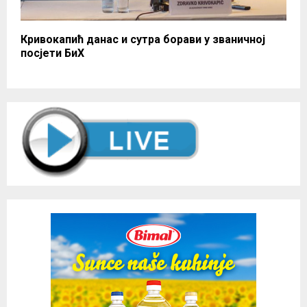
Кривокапић данас и сутра борави у званичној
посјети БиХ