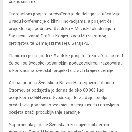
dužnosnicima.
Protokolom posjete predviđeno je da delegacija učestvuje
u radu konferencije o klimi i inovacijama, a posjetit će i
projekte koje podržava Švedska – Muzičku akademiju u
Sarajevu i zanat Craft u Konjicu kao i Muzej ratnog
djetinjstva, te Zemaljski muzej u Sarajevu.
Planirano je da gosti iz Švedske posjete Trebević, a susrest
će se i sa švedsko-bosanskim poduzetnicima i razgovarati
s korisnicima švedskih projekata iz svih krajeva zemlje.
Ambasadorica Švedske u Bosni i Hercegovini Johanna
Strömquist podsjetila je danas da oko 80.000 ljudi
porijeklom iz BiH živi u Švedskoj što za dvije zemlje
predstavlja posebnu poveznicu, ocjenjujući da i najavljena
posjeta znači produbljivanje saradnje.
Napomenula je da je Švedska treći najveći bilateralni