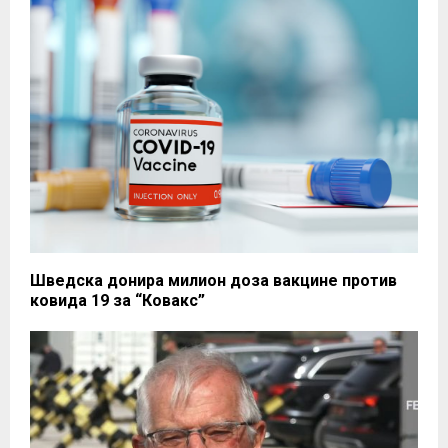
Шведска донира милион доза вакцине против
ковида 19 за “Ковакс”