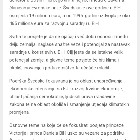
donator u Bosni i Hercegovini, a najveći među državama
članicama Evropske unije. Švedska je ove godine u BiH
usmjerila 19 miliona eura, a od 1995. godine izdvojila je oko
465 miliona eura za razvojnu saradnju u BiH.
Svrha te posjete je da se ojačaju već dobri odnosi između
dviju zemalja, naglase snažne veze i potencijal za nastavak
saradnje u korist svih u BiH. Cilj jeste da se istakne veliki
potencijal zemlje, a glavne teme posjete će biti klima i
okoliš, inovacije i poduzetništvo te učešće mladih.
Podrška Švedske fokusirana je na oblast unapređivanja
ekonomske integracije sa EU i razvoj tržišne ekonomije,
oblast jačanja demokratije, ljudskih prava i vladavine
zakona te na oblast okoliša i smanjenje utjecaja klimatskih
promjena.
Osnovne teme na koje će se fokusirati posjeta princeze
Victorije i princa Daniela BiH usko su vezane za podršku