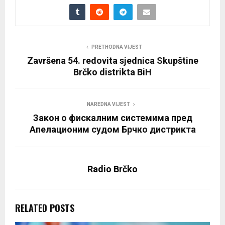
PRETHODNA VIJEST
Završena 54. redovita sjednica Skupštine
Brčko distrikta BiH
NAREDNA VIJEST
Закон о фискалним системима пред
Апелационим судом Брчко дистрикта
Radio Brčko
RELATED POSTS