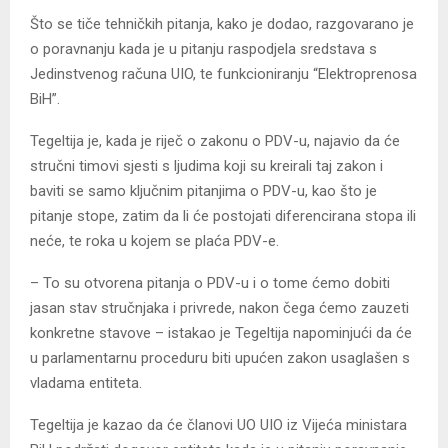
Što se tiče tehničkih pitanja, kako je dodao, razgovarano je
o poravnanju kada je u pitanju raspodjela sredstava s
Jedinstvenog računa UIO, te funkcioniranju “Elektroprenosa
BiH”.
Tegeltija je, kada je riječ o zakonu o PDV-u, najavio da će
stručni timovi sjesti s ljudima koji su kreirali taj zakon i
baviti se samo ključnim pitanjima o PDV-u, kao što je
pitanje stope, zatim da li će postojati diferencirana stopa ili
neće, te roka u kojem se plaća PDV-e.
– To su otvorena pitanja o PDV-u i o tome ćemo dobiti
jasan stav stručnjaka i privrede, nakon čega ćemo zauzeti
konkretne stavove – istakao je Tegeltija napominjući da će
u parlamentarnu proceduru biti upućen zakon usaglašen s
vladama entiteta.
Tegeltija je kazao da će članovi UO UIO iz Vijeća ministara