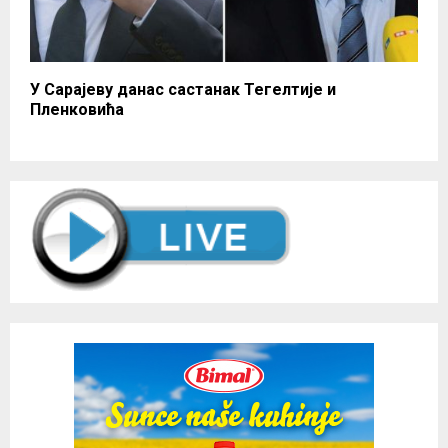
У Сарајеву данас састанак Тегелтије и
Пленковића