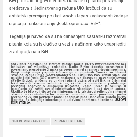
BiH podržati dogovor entiteta kada je u pitanju poravnanje
sredstava s Jedinstvenog računa UIO, ističući da su
entitetski premijeri postigli visok stepen saglasnosti kada je
u pitanju funkcioniranje „Elektroprenosa BiiH“.
Tegeltija je naveo da su na današnjem sastanku razmatrali
pitanja koja su isključivo u vezi s načinom kako unaprijediti
život građana u BiH.
Svi članci objavljeni na internet stranici Radija Brčko (www.radiobrcko.ba)
isključivo su vlasništvo redakcije. Radio Brčko dopušta ograničeno i
povremeno prenošenje članaka sa svoje internet stranice u drugim medijima.
Drugi mediji smiju prenijeti informacije iz pojedinih članaka sa Internet
stranice Radija Brčko (www.radiobrcko.ba) isključivo kao kratku vijest od
najviše četiri reda (300 slovnih znakova), uz obavezno navođenje izvora
(Radio Brčko), pri čemu su on-line izdanja dužna objaviti link na originalni
tekst na web stranicu radiobrcko.ba, ukoliko s uredništvom portala nije
postignut dogovor o drugačijim uslovima. Radio Brčko je odlučan u
nastojanju da zaštiti svoje intelektualno vlasništvo i rad svojih autora.
Ukoliko se bilo koji dio teksta ili informacija iz teksta objavljenog na internet
stranici www.radiobrcko.ba prenese suprotno ovim pravilima, protiv
prekršioca će biti pokrenut pravni postupak pred Osnovnim sudom Brčko
distrikta. Za detaljnije informacije o uslovima korištenja kliknite na
USLOVI
KORIŠTENJA.
VIJEĆE MINISTARA BIH
ZORAN TEGELTIJA