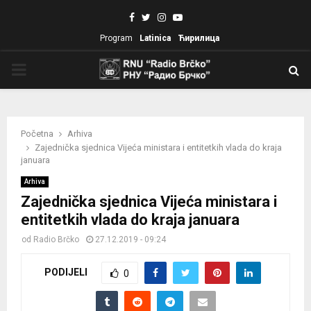
Facebook
Twitter
Instagram
Youtube
Program
Latinica
Ћирилица
PRIMARY
MENU
Početna
Arhiva
Zajednička sjednica Vijeća ministara i entitetkih vlada do kraja
januara
Arhiva
Zajednička sjednica Vijeća ministara i
entitetkih vlada do kraja januara
od
Radio Brčko
27.12.2019 - 09:24
PODIJELI
0