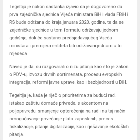
Tegeltija je nakon sastanka izjavio da je dogovoreno da
prva zajednička sjednica Vijeća ministara BiH i vlada FBiH i
RS bude održana do kraja januara 2020. godine, te da se
zajedničke sjednice u tom formatu održavaju jednom
godišnje, dok će sastanci predsjedavajućeg Vijeća
ministara i premijera entiteta biti održavani jednom u tri
mjeseca.
Naveo je da su razgovarali o nizu pitanja kao što je zakon
o PDV-u, izvozu drvnih sortimenata, procesu evropskih
integracija, reformi javne uprave, kao i bezbjednosti u BiH.
Tegeltija je, kada je riječ o prioritetima za budući rad,
istakao zaštitu domaće privrede, s akcentom na
poljoprivredu, smanjenje opterećenja na rad i na taj način
omogućavanje povećanje plata zaposlenih, proces
fiskalizacije, pitanje digitalizacije, kao i rješavanje ekoloških
pitanja.