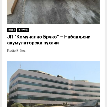
Brčko
InfoKom
ЈП “Комунално Брчко” – Набављени
акумулаторски пухачи
Radio Brčko...