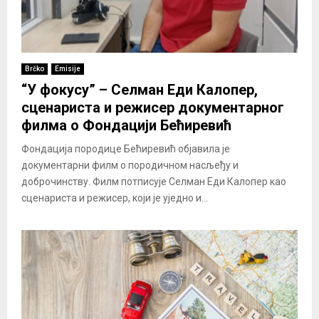
Brčko
Emisije
“У фокусу” – Селман Еди Калопер,
сценариста и режисер документарног
филма о Фондацији Бећиревић
Фондација породице Бећиревић објавила је
документарни филм о породичном насљеђу и
доброчинству. Филм потписује Селман Еди Калопер као
сценариста и режисер, који је уједно и...