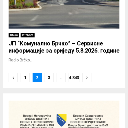
Brčko
InfoKom
ЈП “Комунално Брчко” – Сервисне
информације за сриједу 5.8.2026. године
Radio Brčko...
Posts
1
2
3
…
4.843
pagination