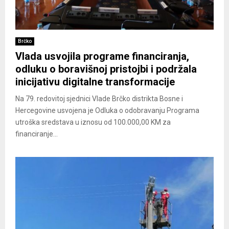
Brčko
Vlada usvojila programe financiranja,
odluku o boravišnoj pristojbi i podržala
inicijativu digitalne transformacije
Na 79. redovitoj sjednici Vlade Brčko distrikta Bosne i
Hercegovine usvojena je Odluka o odobravanju Programa
utroška sredstava u iznosu od 100.000,00 KM za
financiranje...