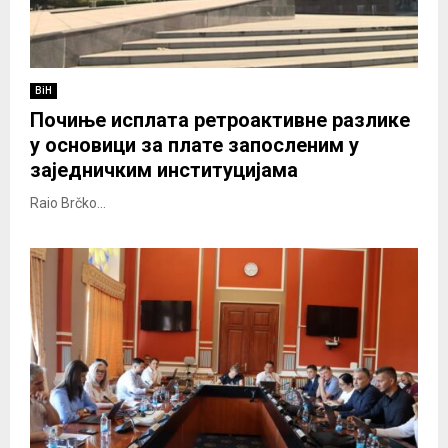
BiH
Почиње исплата ретроактивне разлике
у основици за плате запосленим у
заједничким институцијама
Raio Brčko...