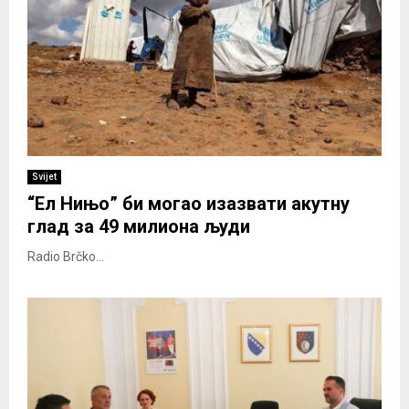
Svijet
“Ел Нињо” би могао изазвати акутну
глад за 49 милиона људи
Radio Brčko...