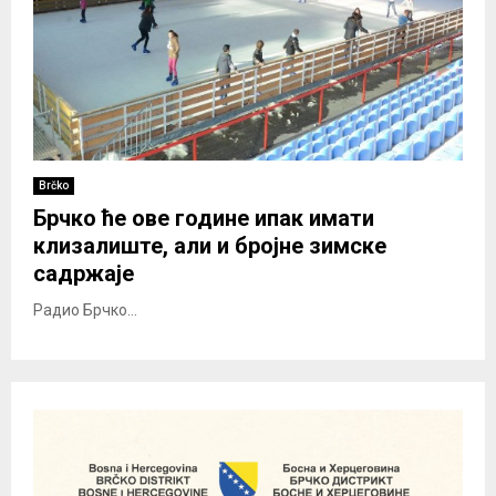
Brčko
Брчко ће ове године ипак имати
клизалиште, али и бројне зимске
садржаје
Радио Брчко...