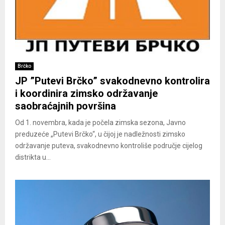
Brčko
JP ”Putevi Brčko” svakodnevno kontrolira
i koordinira zimsko održavanje
saobraćajnih površina
Od 1. novembra, kada je počela zimska sezona, Javno
preduzeće „Putevi Brčko“, u čijoj je nadležnosti zimsko
održavanje puteva, svakodnevno kontroliše područje cijelog
distrikta u...