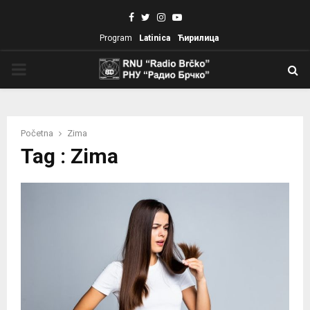
Facebook
Twitter
Instagram
Youtube
Program
Latinica
Ћирилица
PRIMARY
MENU
Početna
Zima
Tag : Zima