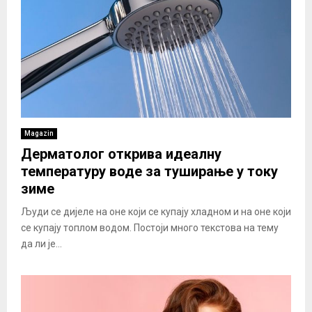
Magazin
Дерматолог открива идеалну
температуру воде за туширање у току
зиме
Људи се дијеле на оне који се купају хладном и на оне који
се купају топлом водом. Постоји много текстова на тему
да ли је...