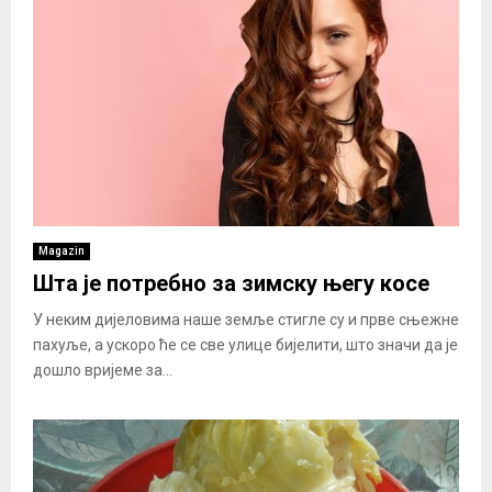
Magazin
Шта је потребно за зимску његу косе
​У неким дијеловима наше земље стигле су и прве сњежне
пахуље, а ускоро ће се све улице бијелити, што значи да је
дошло вријеме за...