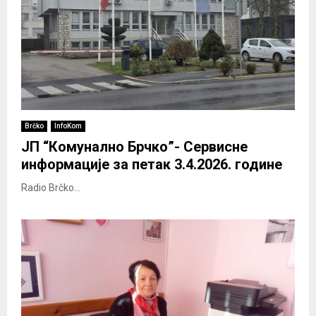
Brčko
InfoKom
ЈП “Комунално Брчко”- Сервисне
информације за петак 3.4.2026. године
Radio Brčko...