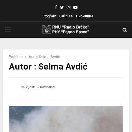
Facebook
Twitter
Instagram
Youtube
Program
Latinica
Ћирилица
PRIMARY
MENU
Početna
Autor
Selma Avdić
Autor :
Selma Avdić
95 Vijesti
-
0 Komentari