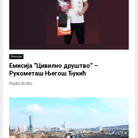
Emisije
Емисија “Цивилно друштво” –
Рукометаш Његош Ђукић
Radio Brčko...