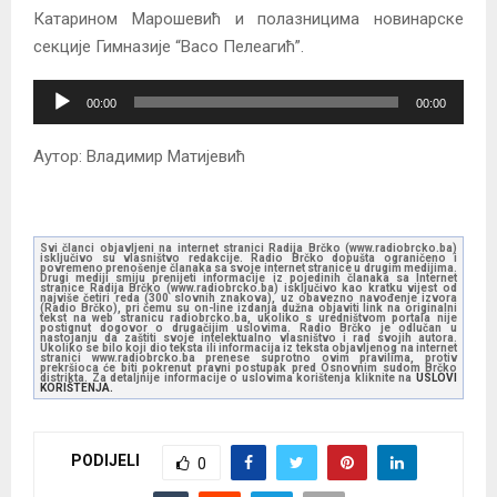
Катарином Марошевић и полазницима новинарске
секције Гимназије “Васо Пелеагић”.
A
00:00
00:00
u
d
Аутор: Владимир Матијевић
i
o
P
Svi članci objavljeni na internet stranici Radija Brčko (www.radiobrcko.ba)
l
isključivo su vlasništvo redakcije. Radio Brčko dopušta ograničeno i
povremeno prenošenje članaka sa svoje internet stranice u drugim medijima.
Drugi mediji smiju prenijeti informacije iz pojedinih članaka sa Internet
a
stranice Radija Brčko (www.radiobrcko.ba) isključivo kao kratku vijest od
najviše četiri reda (300 slovnih znakova), uz obavezno navođenje izvora
(Radio Brčko), pri čemu su on-line izdanja dužna objaviti link na originalni
y
tekst na web stranicu radiobrcko.ba, ukoliko s uredništvom portala nije
postignut dogovor o drugačijim uslovima. Radio Brčko je odlučan u
e
nastojanju da zaštiti svoje intelektualno vlasništvo i rad svojih autora.
Ukoliko se bilo koji dio teksta ili informacija iz teksta objavljenog na internet
stranici www.radiobrcko.ba prenese suprotno ovim pravilima, protiv
r
prekršioca će biti pokrenut pravni postupak pred Osnovnim sudom Brčko
distrikta. Za detaljnije informacije o uslovima korištenja kliknite na
USLOVI
KORIŠTENJA.
PODIJELI
0