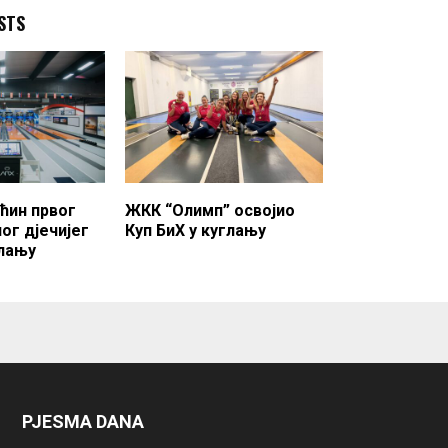
STS
ћин првог
ЖКК “Олимп” освојио
ог дјечијег
Куп БиХ у куглању
глању
PJESMA DANA