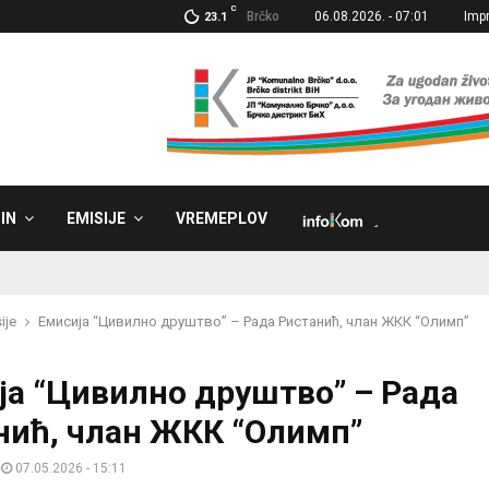
C
Brčko
06.08.2026. - 07:01
Imp
23.1
IN
EMISIJE
VREMEPLOV
˼
ije
Емисија “Цивилно друштво” – Рада Ристанић, члан ЖКК “Олимп”
ја “Цивилно друштво” – Рада
нић, члан ЖКК “Олимп”
07.05.2026 - 15:11