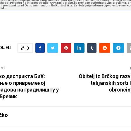
učan u nastojanju da zaštiti svoje intelektualno vlasništvo i rad svojih autora. Ukoliko se bilo 
ksta objavljenog na internet stranici www.radiobrcko.ba prenese suprotno ovim pravilima, pr
vni postupak pred Osnovnim sudom Brčko distrikta. Za detaljnije informacije o uslovima kori
NJA.
DIJELI
0
EST
ко дистрикта БиХ:
Obitelj iz Brčkog razv
ње о привременој
talijanskih sorti
радова на градилишту у
obroncim
Брезик
čko