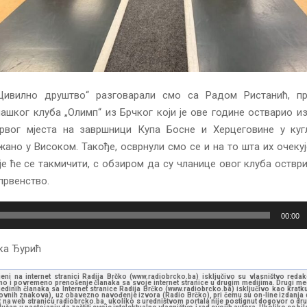
Цивилно друштво“ разговарали смо са Радом Ристанић, п
ашког клуба „Олимп“ из Брчког који је ове године остварио из
рвог мјеста на завршници Купа Босне и Херцеговине у кугл
ано у Високом. Такође, осврнули смо се и на то шта их очеку
дје ће се такмичити, с обзиром да су чланице овог клуба оствр
првенство.
00:00
ка Ђурић
jeni na internet stranici Radija Brčko (www.radiobrcko.ba) isključivo su vlasništvo reda
o i povremeno prenošenje članaka sa svoje internet stranice u drugim medijima. Drugi medi
jedinih članaka sa Internet stranice Radija Brčko (www.radiobrcko.ba) isključivo kao kratku
slovnih znakova), uz obavezno navođenje izvora (Radio Brčko), pri čemu su on-line izdanja d
st na web stranicu radiobrcko.ba, ukoliko s uredništvom portala nije postignut dogovor o dr