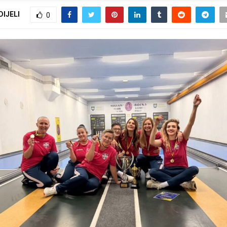
DIJELI
0