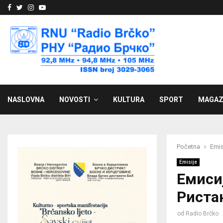
Facebook
Twitter
Instagram
Youtube
NASLOVNA
NOVOSTI
KULTURA
SPORT
MAGAZ
Početna
Emis
Emisije
Емиси
Риста
od
Radio Brčko