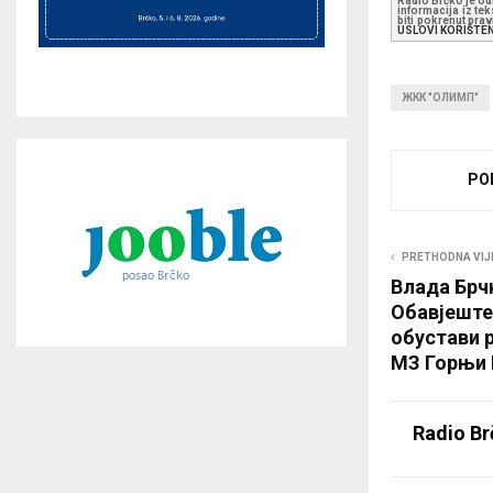
Radio Brčko je odl
l
informacija iz te
biti pokrenut pra
USLOVI KORIŠTE
a
y
e
ЖКК "ОЛИМП"
r
PO
PRETHODNA VIJ
Влада Брч
Обавјеште
обустави 
МЗ Горњи 
Radio Br