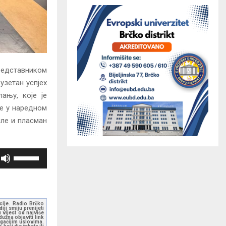
редставником
узетан успјех
ању, које је
је у наредном
иле и пласман
K
o
r
i
s
kcije. Radio Brčko
ji smiju prenijeti
 vijest od najviše
t
užna objaviti link
ugačijim uslovima.