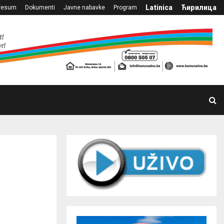
Latinica
Ћирилица
resum
Dokumenti
Javne nabavke
Program