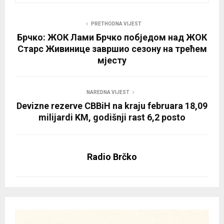
PRETHODNA VIJEST
Брчко: ЖОК Лами Брчко побједом над ЖОК
Старс Живинице завршио сезону на трећем
мјесту
NAREDNA VIJEST
Devizne rezerve CBBiH na kraju februara 18,09
milijardi KM, godišnji rast 6,2 posto
Radio Brčko