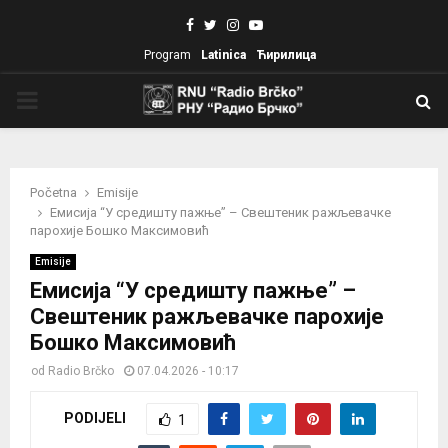
Facebook
Twitter
Instagram
Youtube
Program
Latinica
Ћирилица
PRIMARY
MENU
Početna
Emisije
Емисија “У средишту пажње” – Свештеник ражљевачке
парохије Бошко Максимовић
Emisije
Емисија “У средишту пажње” –
Свештеник ражљевачке парохије
Бошко Максимовић
od
Radio Brčko
07.04.2026 - 10:17
PODIJELI
1