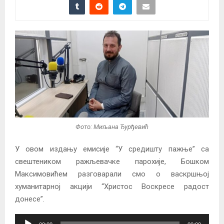
Фото: Миљана Ђурђевић
У овом издању емисије “У средишту пажње” са
свештеником ражљевачке парохије, Бошком
Максимовићем разговарали смо о васкршњој
хуманитарној акцији “Христос Воскресе радост
донесе”.
A