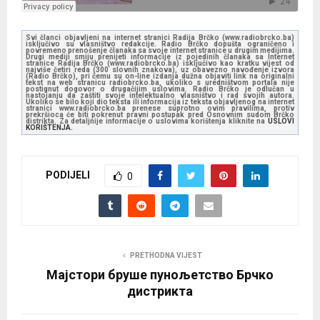
Svi članci objavljeni na internet stranici Radija Brčko (www.radiobrcko.ba)
isključivo su vlasništvo redakcije. Radio Brčko dopušta ograničeno i
povremeno prenošenje članaka sa svoje internet stranice u drugim medijima.
Drugi mediji smiju prenijeti informacije iz pojedinih članaka sa Internet
stranice Radija Brčko (www.radiobrcko.ba) isključivo kao kratku vijest od
najviše četiri reda (300 slovnih znakova), uz obavezno navođenje izvora
(Radio Brčko), pri čemu su on-line izdanja dužna objaviti link na originalni
tekst na web stranicu radiobrcko.ba, ukoliko s uredništvom portala nije
postignut dogovor o drugačijim uslovima. Radio Brčko je odlučan u
nastojanju da zaštiti svoje intelektualno vlasništvo i rad svojih autora.
Ukoliko se bilo koji dio teksta ili informacija iz teksta objavljenog na internet
stranici www.radiobrcko.ba prenese suprotno ovim pravilima, protiv
prekršioca će biti pokrenut pravni postupak pred Osnovnim sudom Brčko
distrikta. Za detaljnije informacije o uslovima korištenja kliknite na
USLOVI
KORIŠTENJA.
PODIJELI
0
PRETHODNA VIJEST
Мајстори бруше пунољетство Брчко
дистрикта