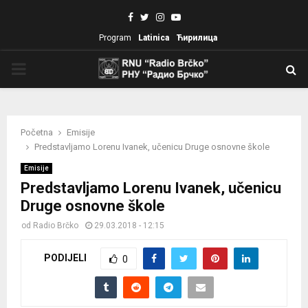
Facebook
Twitter
Instagram
Youtube
Program
Latinica
Ћирилица
PRIMARY
MENU
Početna
Emisije
Predstavljamo Lorenu Ivanek, učenicu Druge osnovne škole
Emisije
Predstavljamo Lorenu Ivanek, učenicu
Druge osnovne škole
od
Radio Brčko
29.03.2018 - 12:15
PODIJELI
0