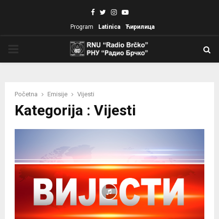
Facebook
Twitter
Instagram
Youtube
Program
Latinica
Ћирилица
PRIMARY
MENU
Početna
Emisije
Vijesti
Kategorija : Vijesti