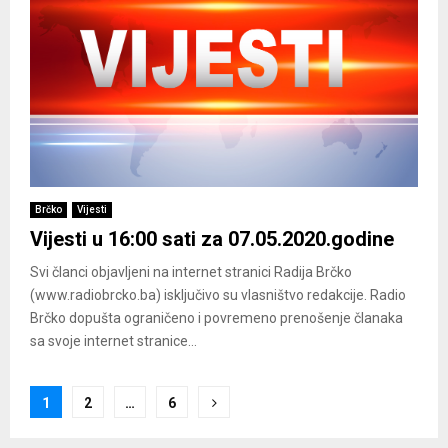
Brčko
Vijesti
Vijesti u 16:00 sati za 07.05.2020.godine
Svi članci objavljeni na internet stranici Radija Brčko
(www.radiobrcko.ba) isključivo su vlasništvo redakcije. Radio
Brčko dopušta ograničeno i povremeno prenošenje članaka
sa svoje internet stranice...
Posts
1
2
…
6
pagination