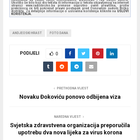
Ukoliko se bilo koji dio teksta ili informacija iz teksta objavljenog na internet
stranici www.radiobrcko.ba prenese suprotno ovim pravilima, protiv
prekršioca će biti pokrenut pravni postupak pred Osnovnim sudom Brčko
distrikta. Za detaljnije informacije o uslovima korištenja kliknite na
USLOVI
KORIŠTENJA.
ANDJEOSKI HRAST
FOTO DANA
PODIJELI
0
PRETHODNA VIJEST
Novaku Đokoviću ponovo odbijena viza
NAREDNA VIJEST
Svjetska zdravstvena organizacija preporučila
upotrebu dva nova lijeka za virus korona