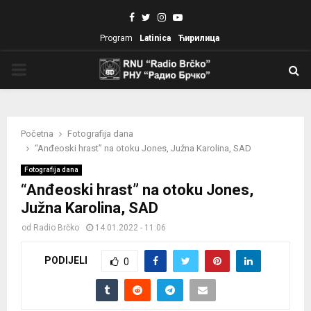
Facebook
Twitter
Instagram
Youtube
Program
Latinica
Ћирилица
PRIMARY
MENU
Početna
Fotografija dana
“Anđeoski hrast” na otoku Jones, Južna Karolina, SAD
Fotografija dana
“Anđeoski hrast” na otoku Jones,
Južna Karolina, SAD
od
Radio Brčko
14.01.2022 - 11:06
PODIJELI
0