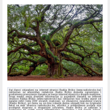
Svi članci objavljeni na internet stranici Radija Brčko (www.radiobrcko.ba)
isključivo su vlasništvo redakcije. Radio Brčko dopušta ograničeno i
povremeno prenošenje članaka sa svoje internet stranice u drugim medijima.
Drugi mediji smiju prenijeti informacije iz pojedinih članaka sa Internet
stranice Radija Brčko (www.radiobrcko.ba) isključivo kao kratku vijest od
najviše četiri reda (300 slovnih znakova), uz obavezno navođenje izvora
(Radio Brčko), pri čemu su on-line izdanja dužna objaviti link na originalni
tekst na web stranicu radiobrcko.ba, ukoliko s uredništvom portala nije
postignut dogovor o drugačijim uslovima. Radio Brčko je odlučan u
nastojanju da zaštiti svoje intelektualno vlasništvo i rad svojih autora.