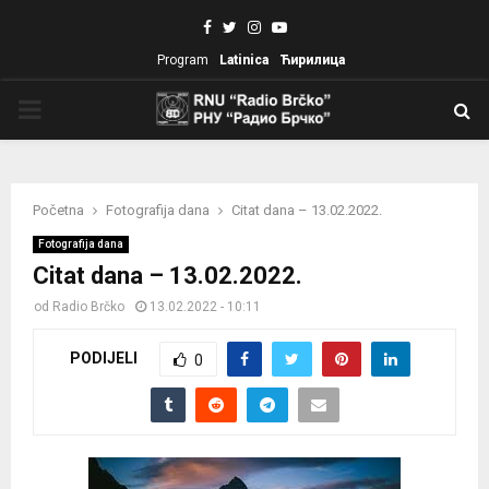
Facebook
Twitter
Instagram
Youtube
Program
Latinica
Ћирилица
PRIMARY
MENU
Početna
Fotografija dana
Citat dana – 13.02.2022.
Fotografija dana
Citat dana – 13.02.2022.
od
Radio Brčko
13.02.2022 - 10:11
PODIJELI
0